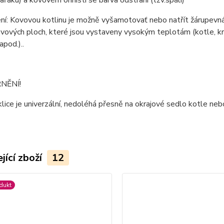
pařáku) a kovovém ohništi se barva odstraní (tzv.spáli)
í: Kovovou kotlinu je možně vyšamotovať nebo natřít žárupevná
vových ploch, které jsou vystaveny vysokým teplotám (kotle, krb
apod.)..
NĚNÍ!
lice je univerzální, nedoléhá přesně na okrajové sedlo kotle nebo
jící zboží
12
dukt