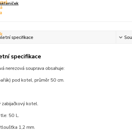
skleniček
etní specifikace
Souv
tní specifikace
vá nerezová souprava obsahuje:
pařák) pod kotel, průměr 50 cm.
zabijačkový kotel.
le: 50 L.
 tloušťka 1,2 mm.