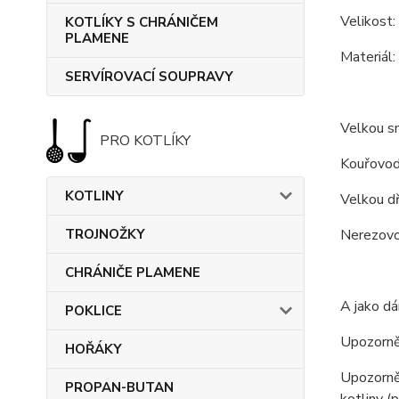
Velikost:
KOTLÍKY S CHRÁNIČEM
PLAMENE
Materiál:
SERVÍROVACÍ SOUPRAVY
Velkou sm
PRO KOTLÍKY
Kouřovod 
KOTLINY
Velkou d
TROJNOŽKY
Nerezovo
CHRÁNIČE PLAMENE
A jako dá
POKLICE
Upozorněn
HOŘÁKY
Upozorněn
PROPAN-BUTAN