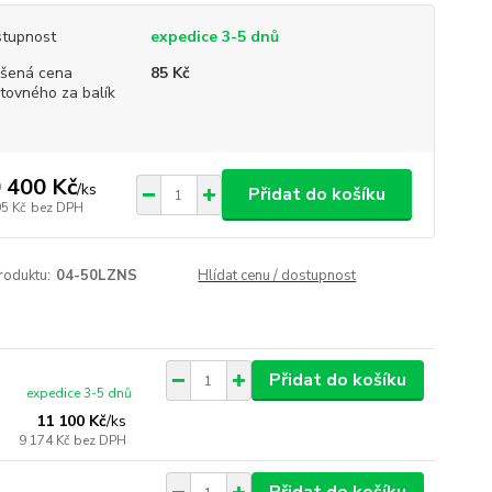
tupnost
expedice 3-5 dnů
šená cena
85 Kč
tovného za balík
 400 Kč
/
ks
Přidat do košíku
95 Kč
bez DPH
roduktu:
04-50LZNS
Hlídat cenu / dostupnost
Přidat do košíku
expedice 3-5 dnů
11 100 Kč
/
ks
9 174 Kč
bez DPH