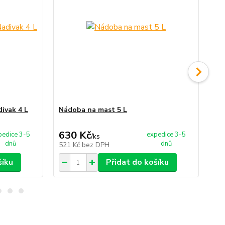
divak 4 L
Nádoba na mast 5 L
Ná
630 Kč
8
pedice 3-5
expedice 3-5
/
ks
dnů
dnů
521 Kč
bez DPH
73
šíku
Přidat do košíku