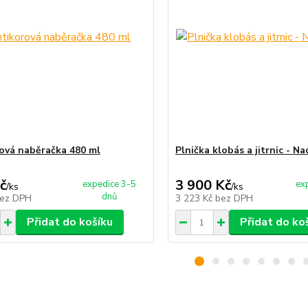
ová naběračka 480 ml
Plnička klobás a jitrnic - Na
č
3 900 Kč
expedice 3-5
ex
/
ks
/
ks
dnů
ez DPH
3 223 Kč
bez DPH
Přidat do košíku
Přidat do ko