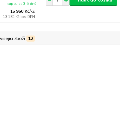
Přidat do košíku
expedice 3-5 dnů
15 950 Kč
/
ks
13 182 Kč
bez DPH
isející zboží
12