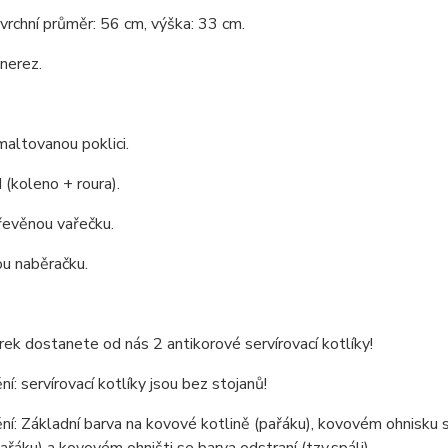
 vrchní průměr: 56 cm, výška: 33 cm.
 nerez.
altovanou poklici.
(koleno + roura).
řevěnou vařečku.
u naběračku.
rek dostanete od nás 2 antikorové servírovací kotlíky!
í: servírovací kotlíky jsou bez stojanů!
í: Základní barva na kovové kotlině (pařáku), kovovém ohnisku sl