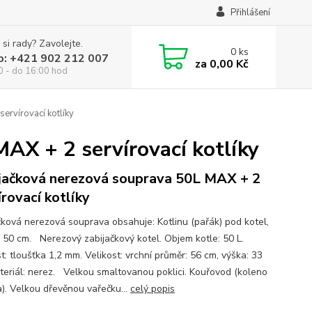
Přihlášení
 si rady? Zavolejte.
0
ks
p: +421 902 212 007
za
0,00 Kč
0 - do 16:00 hod
ervírovací kotlíky
AX + 2 servírovací kotlíky
jačková nerezová souprava 50L MAX + 2
írovací kotlíky
čková nerezová souprava obsahuje: Kotlinu (pařák) pod kotel,
 50 cm. Nerezový zabijačkový kotel. Objem kotle: 50 L.
t: tloušťka 1,2 mm. Velikost: vrchní průměr: 56 cm, výška: 33
teriál: nerez. Velkou smaltovanou poklici. Kouřovod (koleno
a). Velkou dřevěnou vařečku...
celý popis