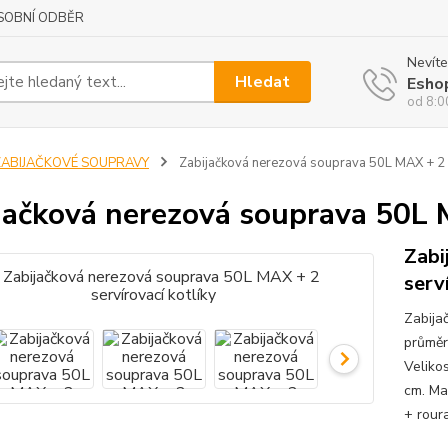
SOBNÍ ODBĚR
Nevíte
Hledat
Esho
od 8:0
ZABIJAČKOVÉ SOUPRAVY
Zabijačková nerezová souprava 50L MAX + 2 s
jačková nerezová souprava 50L M
Zabi
serv
Zabija
průměr
Velikos
cm. Ma
+ rour