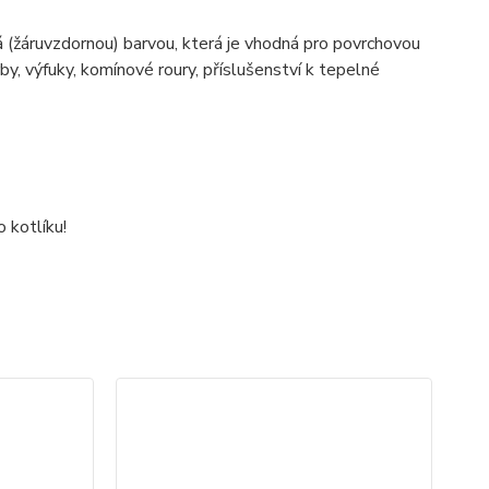
 (žáruvzdornou) barvou, která je vhodná pro povrchovou
y, výfuky, komínové roury, příslušenství k tepelné
 kotlíku!