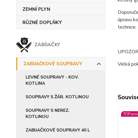
kotliny (
ZEMNÍ PLYN
Doporučen
úpravu ko
RŮZNÉ DOPLŇKY
technice, 
ZABÍJAČKY
UPOZOR
ZABIJAČKOVÉ SOUPRAVY
Velká pok
LEVNÉ SOUPRAVY - KOV.
KOTLINA
Souvise
SOUPRAVY S ŽÁR. KOTLINOU
SOUPRAVY S NEREZ.
TOP pro
KOTLINOU
ZABIJAČKOVÉ SOUPRAVY 40 L