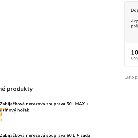
Dos
Zvý
poš
10
8 5
Číslo p
é produkty
Zabijačkové nerezová souprava 50L MAX +
litinový hořák
Zabijačková nerezová souprava 60 L + sada