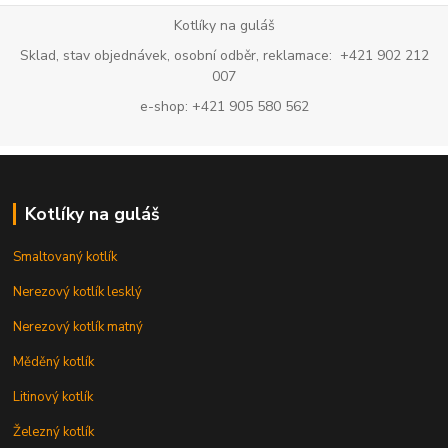
Kotlíky na guláš
Sklad, stav objednávek, osobní odběr, reklamace: +421 902 212
007
e-shop: +421 905 580 562
Kotlíky na guláš
Smaltovaný kotlík
Nerezový kotlík lesklý
Nerezový kotlík matný
Měděný kotlík
Litinový kotlík
Železný kotlík