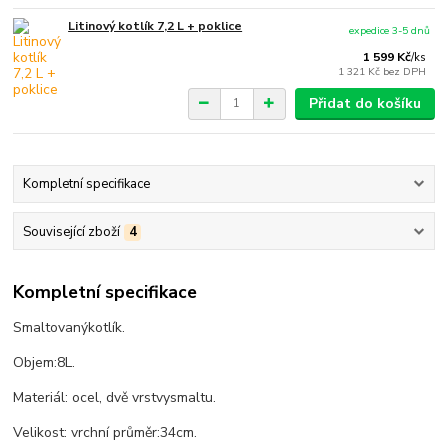
Litinový kotlík 7,2 L + poklice
expedice 3-5 dnů
1 599 Kč
/
ks
1 321 Kč
bez DPH
Přidat do košíku
Kompletní specifikace
Související zboží
4
Kompletní specifikace
Smaltovaný
kotlík
.
Objem:
8
L.
Materiál
:
ocel
,
dvě vrstvy
smaltu
.
Velikost
: vrchní
průměr:
34
cm
.