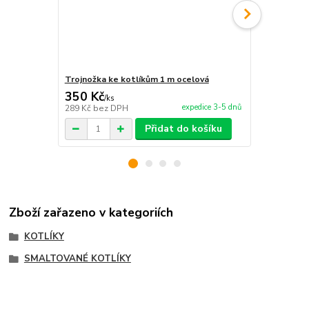
Trojnožka ke kotlíkům 1 m ocelová
Nerezová K
350 Kč
4 300 Kč
/
ks
expedice 3-5 dnů
289 Kč
bez DPH
3 554 Kč
bez
Přidat do košíku
Zboží zařazeno v kategoriích
KOTLÍKY
SMALTOVANÉ KOTLÍKY