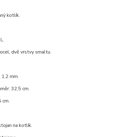
ý kotlík.
L.
 ocel, dvě vrstvy smaltu.
: 1,2 mm.
ůměr: 32,5 cm.
5 cm.
tojan na kotlík.