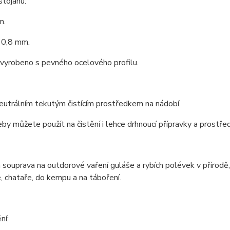
stojanu:
m.
 0,8 mm.
 vyrobeno s pevného ocelového profilu.
neutrálním tekutým čistícím prostředkem na nádobí.
by můžete použít na čistění i lehce drhnoucí přípravky a prostře
 souprava na outdorové vaření guláše a rybích polévek v přírod
, chataře, do kempu a na táboření.
ní: