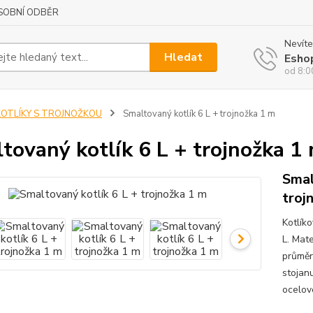
SOBNÍ ODBĚR
Nevíte
Hledat
Esho
od 8:0
KOTLÍKY S TROJNOŽKOU
Smaltovaný kotlík 6 L + trojnožka 1 m
tovaný kotlík 6 L + trojnožka 1
Smal
troj
Kotlík
L. Mate
průměr
stojan
ocelové