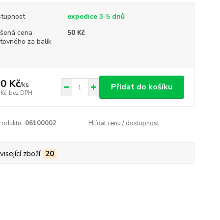
tupnost
expedice 3-5 dnů
šená cena
50 Kč
tovného za balík
0 Kč
/
ks
Přidat do košíku
 Kč
bez DPH
roduktu:
06100002
Hlídat cenu / dostupnost
isející zboží
20