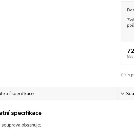
Dos
Zvý
poš
72
595
Číslo p
etní specifikace
Souv
tní specifikace
 souprava obsahuje: