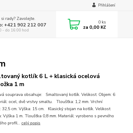
Přihlášení
 si rady? Zavolejte.
0
ks
p: +421 902 212 007
za
0,00 Kč
0 - do 16:00 hod
 m
tovaný kotlík 6 L + klasická ocelová
nožka 1 m
ová souprava obsahuje: Smaltovaný kotlík. Velikost: Objem: 6
riál: ocel, dvě vrstvy smaltu. Tloušťka: 1,2 mm. Vrchní
: 32,5 cm. Výška: 15 cm. Klasický stojan na kotlík. Velikost
u: Výška 1 m. Tloušťka 0,8 mm. Materiál: vyrobeno s pevného
ho profil...
celý popis