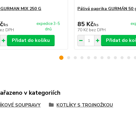
a GURMAN MIX 250 G
Pálivá paprika GURMÁN 50 
č
85 Kč
expedice 3-5
ex
/
ks
/
ks
dnů
ez DPH
70 Kč
bez DPH
Přidat do košíku
Přidat do ko
zařazeno v kategoriích
ÍKOVÉ SOUPRAVY
KOTLÍKY S TROJNOŽKOU