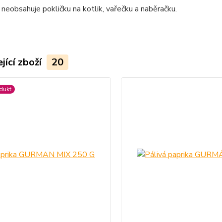
neobsahuje pokličku na kotlik, vařečku a naběračku.
jící zboží
20
dukt