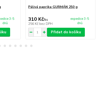
g
Pálivá paprika GURMÁN 250 g
Pap
310 Kč
2
pedice 3-5
expedice 3-5
/
ks
dnů
dnů
256 Kč
bez DPH
23
šíku
Přidat do košíku