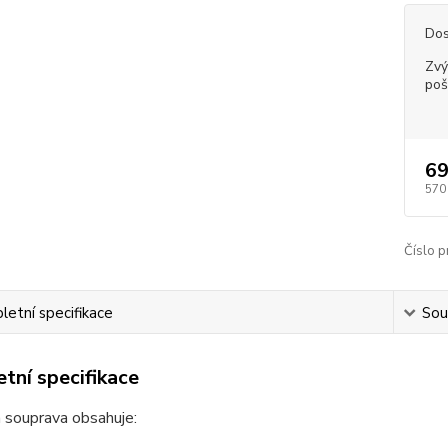
Dos
Zvý
poš
69
570
Číslo p
etní specifikace
Souv
tní specifikace
 souprava obsahuje: