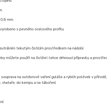
stojanu:
m.
 0,8 mm.
 vyrobeno s pevného ocelového profilu.
neutrálním tekutým čistícím prostředkem na nádobí.
by můžete použít na čistění i lehce drhnoucí přípravky a prostře
 souprava na outdorové vaření guláše a rybích polévek v přírod
, chataře, do kempu a na táboření.
ní: