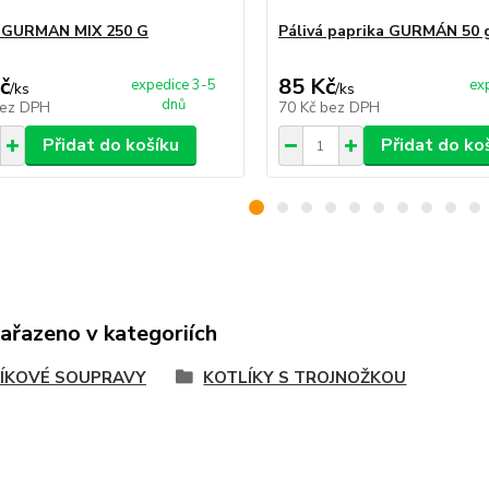
a GURMAN MIX 250 G
Pálivá paprika GURMÁN 50 
č
85 Kč
expedice 3-5
ex
/
ks
/
ks
dnů
ez DPH
70 Kč
bez DPH
Přidat do košíku
Přidat do ko
zařazeno v kategoriích
ÍKOVÉ SOUPRAVY
KOTLÍKY S TROJNOŽKOU