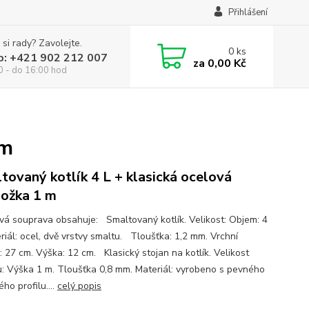
Přihlášení
 si rady? Zavolejte.
0
ks
p: +421 902 212 007
za
0,00 Kč
0 - do 16:00 hod
 m
tovaný kotlík 4 L + klasická ocelová
nožka 1 m
ová souprava obsahuje: Smaltovaný kotlík. Velikost: Objem: 4
riál: ocel, dvě vrstvy smaltu. Tloušťka: 1,2 mm. Vrchní
: 27 cm. Výška: 12 cm. Klasický stojan na kotlík. Velikost
u: Výška 1 m. Tloušťka 0,8 mm. Materiál: vyrobeno s pevného
ho profilu....
celý popis