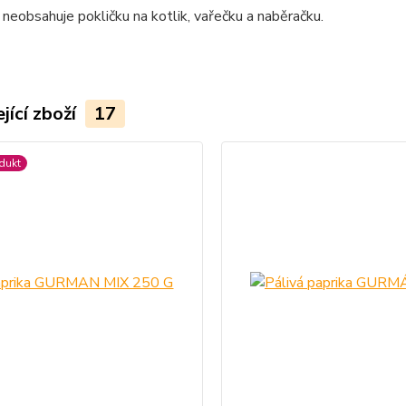
neobsahuje pokličku na kotlik, vařečku a naběračku.
jící zboží
17
dukt