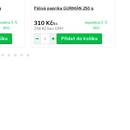
g
Pálivá paprika GURMÁN 250 g
Pap
310 Kč
2
pedice 3-5
expedice 3-5
/
ks
dnů
dnů
256 Kč
bez DPH
23
šíku
Přidat do košíku