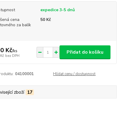
tupnost
expedice 3-5 dnů
šená cena
50 Kč
tovného za balík
0 Kč
/
ks
Přidat do košíku
 Kč
bez DPH
roduktu:
04100001
Hlídat cenu / dostupnost
isející zboží
17