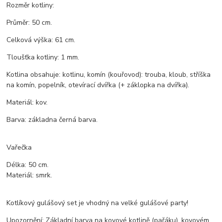
Rozměr kotliny:
Průměr: 50 cm.
Celková výška: 61 cm.
Tloušťka kotliny: 1 mm.
Kotlina obsahuje: kotlinu, komín (kouřovod): trouba, kloub, stříška
na komín, popelník, otevírací dvířka (+ záklopka na dvířka).
Materiál: kov.
Barva: základna černá barva.
Vařečka
Délka: 50 cm.
Materiál: smrk.
Kotlíkový gulášový set je vhodný na velké gulášové party!
Upozornění: Základní barva na kovové kotlině (pařáku), kovovém