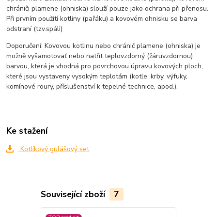
chrániči plamene (ohniska) slouží pouze jako ochrana při přenosu.
Při prvním použití kotliny (pařáku) a kovovém ohnisku se barva
odstraní (tzv.spáli)
Doporučení: Kovovou kotlinu nebo chránič plamene (ohniska) je
možně vyšamotovať nebo natřít teplovzdorný (žáruvzdornou)
barvou, která je vhodná pro povrchovou úpravu kovových ploch,
které jsou vystaveny vysokým teplotám (kotle, krby, výfuky,
komínové roury, příslušenství k tepelné technice, apod.).
Ke stažení
Kotlíkový gulášový set
Související zboží
7