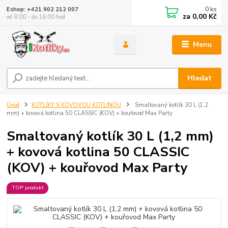
0
ks
Eshop: +421 902 212 007
za
0,00 Kč
od 8:00 - do 16:00 hod
Menu
Hledat
Úvod
KOTLÍKY S KOVOVOU KOTLINOU
Smaltovaný kotlík 30 L (1,2
mm) + kovová kotlina 50 CLASSIC (KOV) + kouřovod Max Party
Smaltovaný kotlík 30 L (1,2 mm)
+ kovová kotlina 50 CLASSIC
(KOV) + kouřovod Max Party
TOP produkt