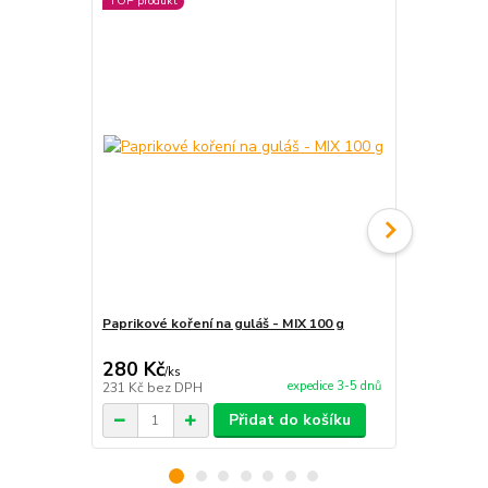
TOP produkt
TOP produkt
Paprikové koření na guláš - MIX 100 g
Servírovaci
280 Kč
6 990 Kč
/
ks
expedice 3-5 dnů
231 Kč
bez DPH
5 777 Kč
bez
Přidat do košíku