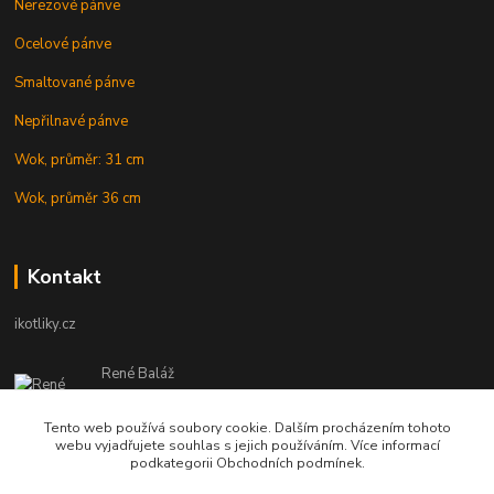
Nerezové pánve
Ocelové pánve
Smaltované pánve
Nepřilnavé pánve
Wok, průměr: 31 cm
Wok, průměr 36 cm
Kontakt
ikotliky.cz
René Baláž
Eshop: +421 902 212 007
od 8:00 - do 16:00 hod
Tento web používá soubory cookie. Dalším procházením tohoto
webu vyjadřujete souhlas s jejich používáním. Více informací
info@ikotliky.cz
podkategorii Obchodních podmínek.