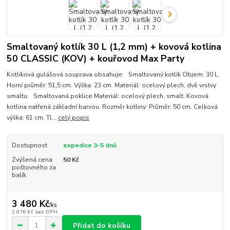
Smaltovaný kotlík 30 L (1,2 mm) + kovová kotlina
50 CLASSIC (KOV) + kouřovod Max Party
Kotlíková gulášová souprava obsahuje: Smaltovaný kotlík Objem: 30 L.
Horní průměr: 51,5 cm. Výška: 23 cm. Materiál: ocelový plech, dvě vrstvy
smaltu. Smaltovaná poklice Materiál: ocelový plech, smalt. Kovová
kotlina natřená základní barvou. Rozměr kotliny: Průměr: 50 cm. Celková
výška: 61 cm. Tl...
celý popis
Dostupnost
expedice 3-5 dnů
Zvýšená cena
50 Kč
poštovného za
balík
3 480 Kč
/
ks
2 876 Kč
bez DPH
Přidat do košíku