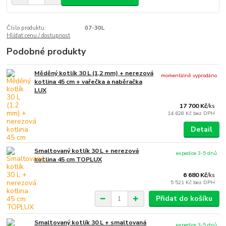
Číslo produktu:
07-30L
Hlídat cenu / dostupnost
Podobné produkty
Měděný kotlík 30 L (1,2 mm) + nerezová
momentálně vyprodáno
kotlina 45 cm + vařečka a naběračka
LUX
17 700 Kč
/
ks
14 628 Kč
bez DPH
Detail
Smaltovaný kotlík 30 L + nerezová
expedice 3-5 dnů
kotlina 45 cm TOPLUX
6 680 Kč
/
ks
5 521 Kč
bez DPH
Přidat do košíku
Smaltovaný kotlík 30 L + smaltovaná
expedice 3-5 dnů