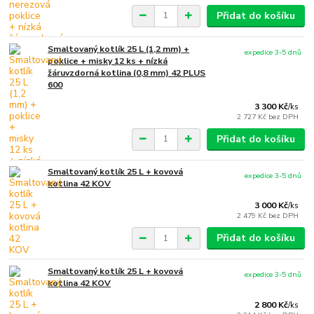
Přidat do košíku
Smaltovaný kotlík 25 L (1,2 mm) +
expedice 3-5 dnů
poklice + misky 12 ks + nízká
žáruvzdorná kotlina (0,8 mm) 42 PLUS
600
3 300 Kč
/
ks
2 727 Kč
bez DPH
Přidat do košíku
Smaltovaný kotlík 25 L + kovová
expedice 3-5 dnů
kotlina 42 KOV
3 000 Kč
/
ks
2 479 Kč
bez DPH
Přidat do košíku
Smaltovaný kotlík 25 L + kovová
expedice 3-5 dnů
kotlina 42 KOV
2 800 Kč
/
ks