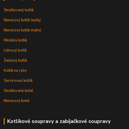
Smaltovaný kotlík
Nerezový kotlík lesklý
Nerezový kotlík matný
Měděný kotlík
Litinový kotlík
Železný kotlík
Kotlík na ryby
Servírovací kotlík
Smaltovaný kotel
Nerezový kotel
Kotlíkové soupravy a zabíjačkové soupravy