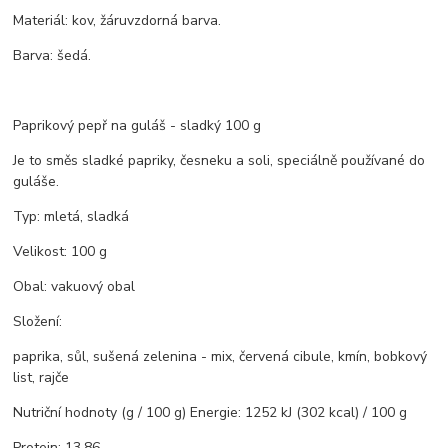
Materiál: kov, žáruvzdorná barva.
Barva: šedá.
Paprikový pepř na guláš - sladký 100 g
Je to směs sladké papriky, česneku a soli, speciálně používané do
guláše.
Typ: mletá, sladká
Velikost: 100 g
Obal: vakuový obal
Složení:
paprika, sůl, sušená zelenina - mix, červená cibule, kmín, bobkový
list, rajče
Nutriční hodnoty (g / 100 g) Energie: 1252 kJ (302 kcal) / 100 g
Protein: 13,86