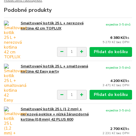
Hlídat cenu / dostupnost
Podobné produkty
Smaltovaný kotlík 25 L + nerezová
expedice 3-5 dnů
kotlina 42 cm TOPLUX
6 380 Kč
/
ks
5 273 Kč
bez DPH
Přidat do košíku
Smaltovaný kotlík 25 L + smaltovaná
expedice 3-5 dnů
kotlina 42 Easy party
4 200 Kč
/
ks
3 471 Kč
bez DPH
Přidat do košíku
Smaltovaný kotlík 25 L (1,2 mm) +
expedice 3-5 dnů
nerezová poklice + nízká žáruvzdorná
kotlina (0,8 mm) 42 PLUS 600
2 700 Kč
/
ks
2 231 Kč
bez DPH