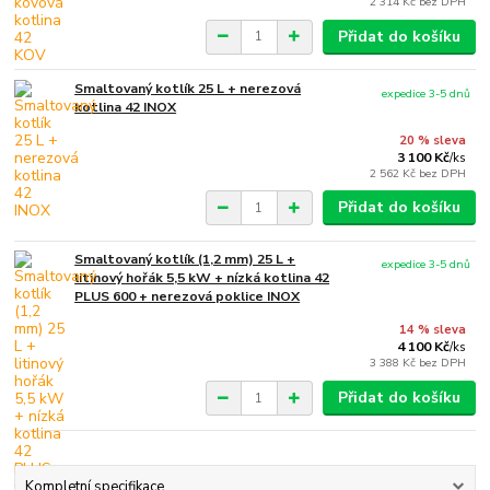
2 314 Kč
bez DPH
Přidat do košíku
Smaltovaný kotlík 25 L + nerezová
expedice 3-5 dnů
kotlina 42 INOX
20 % sleva
3 100 Kč
/
ks
2 562 Kč
bez DPH
Přidat do košíku
Smaltovaný kotlík (1,2 mm) 25 L +
expedice 3-5 dnů
litinový hořák 5,5 kW + nízká kotlina 42
PLUS 600 + nerezová poklice INOX
14 % sleva
4 100 Kč
/
ks
3 388 Kč
bez DPH
Přidat do košíku
Kompletní specifikace