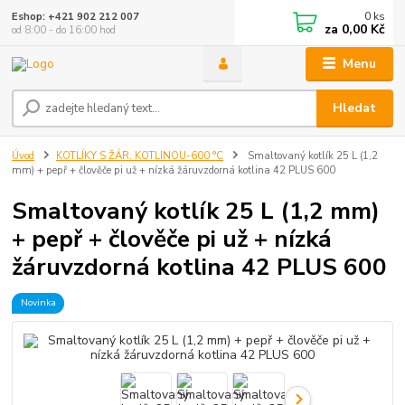
0
ks
Eshop: +421 902 212 007
za
0,00 Kč
od 8:00 - do 16:00 hod
Menu
Hledat
Úvod
KOTLÍKY S ŽÁR. KOTLINOU-600 °C
Smaltovaný kotlík 25 L (1,2
mm) + pepř + člověče pi už + nízká žáruvzdorná kotlina 42 PLUS 600
Smaltovaný kotlík 25 L (1,2 mm)
+ pepř + člověče pi už + nízká
žáruvzdorná kotlina 42 PLUS 600
Novinka