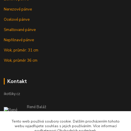
Nerezové pánve
Ocelové pánve
Smaltované pánve
Nepřilnavé pánve
Wok, průměr: 31 cm
Wok, průměr 36 cm
Kontakt
ikotliky.cz
René Baláž
Eshop: +421 902 212 007
od 8:00 - do 16:00 hod
Tento web používá soubory cookie. Dalším procházením tohoto
webu vyjadřujete souhlas s jejich používáním. Více informací
info@ikotliky.cz
podkategorii Obchodních podmínek.