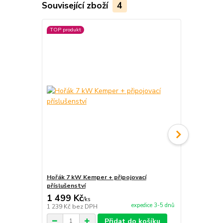
Související zboží
4
TOP produkt
Hořák 7 kW Kemper + připojovací
Sítko na byl
příslušenství
1 499 Kč
190 Kč
/
ks
/
ks
expedice 3-5 dnů
1 239 Kč
bez DPH
157 Kč
bez 
Přidat do košíku