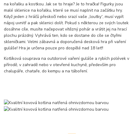
na kořalku a kostkou. Jak se to hraje? Je to hračka! Figurky jsou
malé sklenice na kořalku, které se musí naplnit na začátku hry.
Když jeden z hráčů přeskočí nebo srazí vaše „loutky“, musí vypít
nápoj uvnitř a pak sklenici dolít. Pokud s některou ze svých loutek
dosáhne cíle, musíte načepovat vítězný pohár a vrátit jej na hrací
plochu prázdný. Vyhrává ten, kdo se dostane do cíle se čtyřmi
skleničkami. Velmi zábavná a doporučená desková hra při vaření
guláše! Hra je určena pouze pro dospělé nad 18 let!!
Kotlíková souprava na outdorové vaření guláše a rybích polévek v
přírodě, v zahradě nebo v otevřené kuchyně, především pro
chalupáře, chataře, do kempu a na táboření.