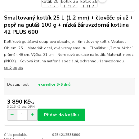
Smaltovaný kotlík 25 L (1,2 mm) + člověče pi už +
pepř na guláš 100 g + nízká žáruvzdorná kotlina
42 PLUS 600
Kotlíková gulášová souprava obsahuje: Smaltovaný kotlík. Velikost:
Objem: 25 L. Materiál: ocel, dvě vrstvy smalltu. Tloušťka: 1,2 mm. Vrchní
průměr: 48 cm. Výška: 21 cm. Nerezová poklice na kotlík. Materiál: nerez
(INOX). Kovová kotlina natřená speciální, ochrannou žáruvzdornou...
celý popis
Dostupnost
expedice 3-5 dnů
3 890 Kč
/
ks
3 215 Kč
bez DPH
Přidat do košíku
Číslo produktu:
0254212538600