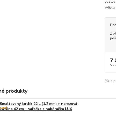
ocelov
Výška k
Dos
Zvý
poš
7 
5 7
Číslo p
é produkty
Smaltovaný kotlík 22 L (1,2 mm) + nerezová
kotlina 42 cm + vařečka a naběračka LUX