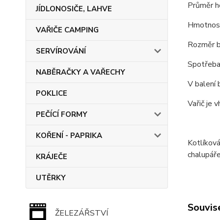
Průměr h
JÍDLONOSIČE, LAHVE
Hmotnost
VAŘIČE CAMPING
Rozměr b
SERVÍROVÁNÍ
Spotřeba
NABĚRAČKY A VAŘECHY
V balení 
POKLICE
Vařič je 
PEČÍCÍ FORMY
KOŘENÍ - PAPRIKA
Kotlíková
chalupáře
KRÁJEČE
UTĚRKY
Souvise
ŽELEZÁŘSTVÍ