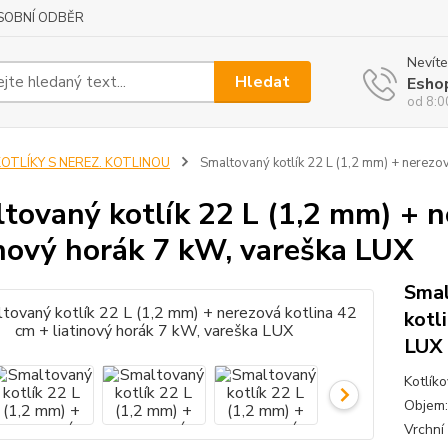
SOBNÍ ODBĚR
Nevíte
Hledat
Esho
od 8:0
KOTLÍKY S NEREZ. KOTLINOU
Smaltovaný kotlík 22 L (1,2 mm) + nerezov
tovaný kotlík 22 L (1,2 mm) + n
inový horák 7 kW, vareška LUX
Smal
kotl
LUX
Kotlík
Objem:
Vrchní