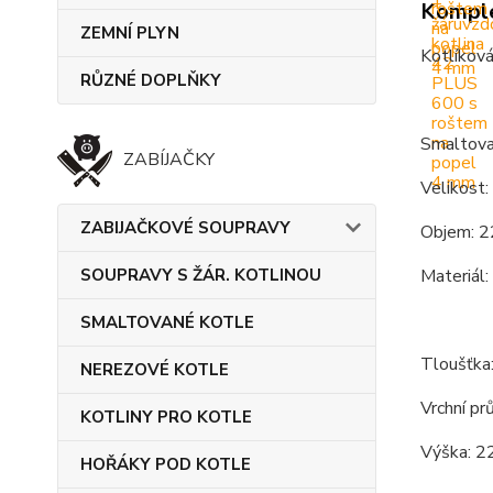
Komple
ZEMNÍ PLYN
Kotlíková
RŮZNÉ DOPLŇKY
Smaltovan
ZABÍJAČKY
Velikost:
ZABIJAČKOVÉ SOUPRAVY
Objem: 2
SOUPRAVY S ŽÁR. KOTLINOU
Materiál:
SMALTOVANÉ KOTLE
Tloušťka
NEREZOVÉ KOTLE
Vrchní pr
KOTLINY PRO KOTLE
Výška: 2
HOŘÁKY POD KOTLE