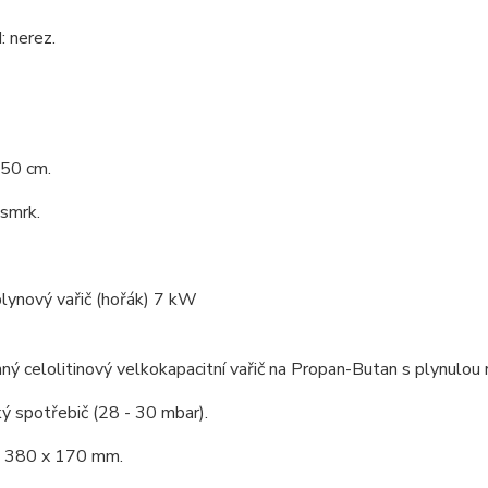
 nerez.
 50 cm.
 smrk.
plynový vařič (hořák) 7 kW
ný celolitinový velkokapacitní vařič na Propan-Butan s plynulou 
ý spotřebič (28 - 30 mbar).
 380 x 170 mm.