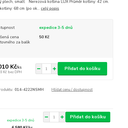
ý plech, smalt. Nerezová kotlina LUX Průměr kotliny: 42 cm.
otliny: 68 cm (po ok...
celý popis
tupnost
expedice 3-5 dnů
šená cena
50 Kč
tovného za balík
010 Kč
/
ks
Přidat do košíku
93 Kč
bez DPH
roduktu:
014-4222NSMH
Hlídat cenu / dostupnost
Přidat do košíku
expedice 3-5 dnů
6 580 Kč
/
ks