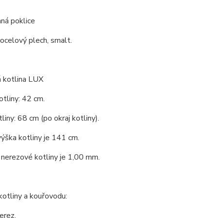
ná poklice
 ocelový plech, smalt.
 kotlina LUX
tliny: 42 cm.
liny: 68 cm (po okraj kotliny).
ýška kotliny je 141 cm.
nerezové kotliny je 1,00 mm.
kotliny a kouřovodu:
erez.