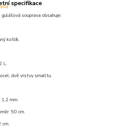
tní specifikace
 gulášová souprava obsahuje:
ý kotlík.
2 L.
 ocel, dvě vrstvy smalltu.
: 1,2 mm.
ůměr: 50 cm.
2 cm.