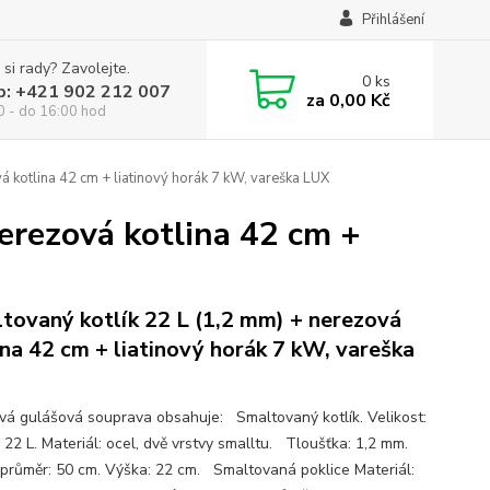
Přihlášení
 si rady? Zavolejte.
0
ks
p: +421 902 212 007
za
0,00 Kč
0 - do 16:00 hod
á kotlina 42 cm + liatinový horák 7 kW, vareška LUX
erezová kotlina 42 cm +
tovaný kotlík 22 L (1,2 mm) + nerezová
ina 42 cm + liatinový horák 7 kW, vareška
ová gulášová souprava obsahuje: Smaltovaný kotlík. Velikost:
 22 L. Materiál: ocel, dvě vrstvy smalltu. Tloušťka: 1,2 mm.
 průměr: 50 cm. Výška: 22 cm. Smaltovaná poklice Materiál: