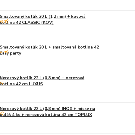
Smaltovaný kotlík 20 L (1,2 mm) + kovová
kotlina 42 CLASSIC (KOV)
Smaltovaný kotlík 20 L + smaltovaná kotlina 42
Easy party
Nerezový kotlík 22 L (0,8 mm) + nerezová
kotlina 42 cm LUXUS
Nerezový kotlík 22 L (0,8 mm) INOX + misky na
guláš 4 ks + nerezová kotlina 42 cm TOPLUX