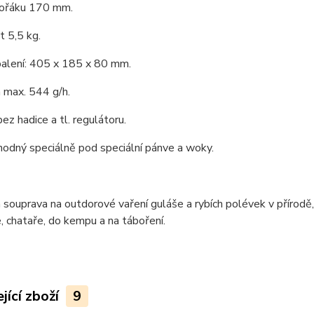
ořáku 170 mm.
 5,5 kg.
alení: 405 x 185 x 80 mm.
 max. 544 g/h.
bez hadice a tl. regulátoru.
vhodný speciálně pod speciální pánve a woky.
 souprava na outdorové vaření guláše a rybích polévek v přírod
, chataře, do kempu a na táboření.
jící zboží
9