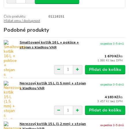
Číslo produktu:
01116151
Hlídat cenu / dostupnost
Podobné produkty
Smaltovaný kotlík 16 L + poklice +
expedice 3-5 dnů
stojan s kladkou VAR
1 670 Kč
/
ks
1 380 Kč
bez DPH
Přidat do košíku
Nerezový kotlík 15 L (1,5 mm) + stojan
expedice 3-5 dnů
s kladkou VAR
4 183 Kč
/
ks
3 457 Kč
bez DPH
Přidat do košíku
Nerezový kotlík 15 L (1,2 mm) + stojan
expedice 3-5 dnů
s kladkou VAR