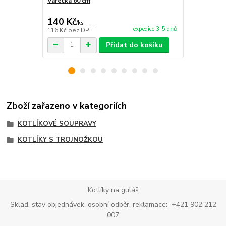
Vařečka 60 cm
Paprikový k
140 Kč
220 Kč
/
ks
/
ks
expedice 3-5 dnů
116 Kč
bez DPH
182 Kč
bez 
Přidat do košíku
Zboží zařazeno v kategoriích
KOTLÍKOVÉ SOUPRAVY
KOTLÍKY S TROJNOŽKOU
Kotlíky na guláš
Sklad, stav objednávek, osobní odběr, reklamace: +421 902 212
007