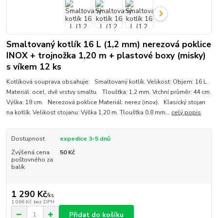
Smaltovaný kotlík 16 L (1,2 mm) nerezová poklice
INOX + trojnožka 1,20 m + plastové boxy (misky)
s víkem 12 ks
Kotlíková souprava obsahuje: Smaltovaný kotlík. Velikost: Objem: 16 L.
Materiál: ocel, dvě vrstvy smaltu. Tloušťka: 1,2 mm. Vrchní průměr: 44 cm.
Výška: 19 cm. Nerezová poklice Materiál: nerez (inox). Klasický stojan
na kotlík. Velikost stojanu: Výška 1,20 m. Tloušťka 0,8 mm...
celý popis
Dostupnost
expedice 3-5 dnů
Zvýšená cena
50 Kč
poštovného za
balík
1 290 Kč
/
ks
1 066 Kč
bez DPH
Přidat do košíku