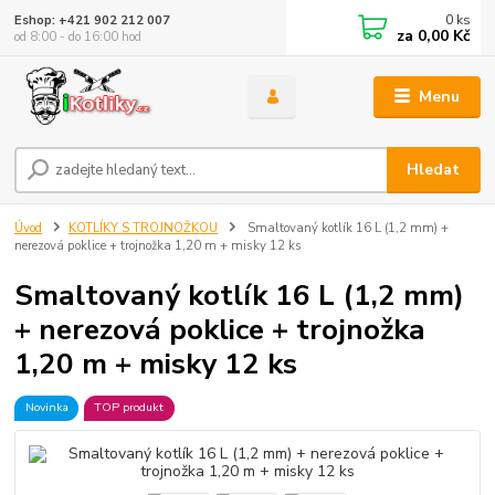
0
ks
Eshop: +421 902 212 007
za
0,00 Kč
od 8:00 - do 16:00 hod
Menu
Hledat
Úvod
KOTLÍKY S TROJNOŽKOU
Smaltovaný kotlík 16 L (1,2 mm) +
nerezová poklice + trojnožka 1,20 m + misky 12 ks
Smaltovaný kotlík 16 L (1,2 mm)
+ nerezová poklice + trojnožka
1,20 m + misky 12 ks
Novinka
TOP produkt