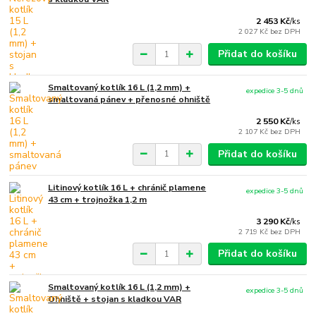
2 453 Kč
/
ks
2 027 Kč
bez DPH
Přidat do košíku
Smaltovaný kotlík 16 L (1,2 mm) +
expedice 3-5 dnů
smaltovaná pánev + přenosné ohniště
2 550 Kč
/
ks
2 107 Kč
bez DPH
Přidat do košíku
Litinový kotlík 16 L + chránič plamene
expedice 3-5 dnů
43 cm + trojnožka 1,2 m
3 290 Kč
/
ks
2 719 Kč
bez DPH
Přidat do košíku
Smaltovaný kotlík 16 L (1,2 mm) +
expedice 3-5 dnů
Ohniště + stojan s kladkou VAR