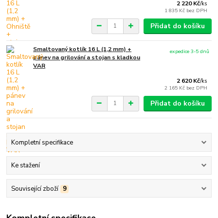
2 220 Kč
/
ks
1 835 Kč
bez DPH
Přidat do košíku
Smaltovaný kotlík 16 L (1,2 mm) +
expedice 3-5 dnů
pánev na grilování a stojan s kladkou
VAR
2 620 Kč
/
ks
2 165 Kč
bez DPH
Přidat do košíku
Kompletní specifikace
Ke stažení
Související zboží
9
Kompletní specifikace