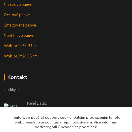
Nerezové pánve
Ocelové pánve
Smaltované pánve
Nepřilnavé pánve
Wok, průměr: 31 cm
Wok, průměr 36 cm
Kontakt
ikotliky.cz
René Baláž
Eshop: +421 902 212 007
od 8:00 - do 16:00 hod
Tento web používá soubory cookie. Dalším procházením tohoto
webu vyjadřujete souhlas s jejich používáním. Více informací
info@ikotliky.cz
podkategorii Obchodních podmínek.