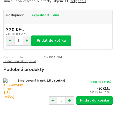
smalt. Barva: červená, bílé tečky. Objem: 1 L.
celý popis
Dostupnost
expedice 3-5 dnů
320 Kč
/
ks
264 Kč
bez DPH
Přidat do košíku
Číslo produktu:
01-2511LSM
Hlídat cenu / dostupnost
Podobné produkty
Smaltovaný hrnek 1,5 L (tečky)
expedice 3-5 dnů
410 Kč
/
ks
339 Kč
bez DPH
Přidat do košíku