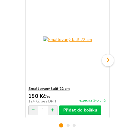
Smaltovaný talíř 22 cm
Smaltovaný h
150 Kč
410 Kč
/
ks
/
ks
expedice 3-5 dnů
124 Kč
bez DPH
339 Kč
bez 
Přidat do košíku