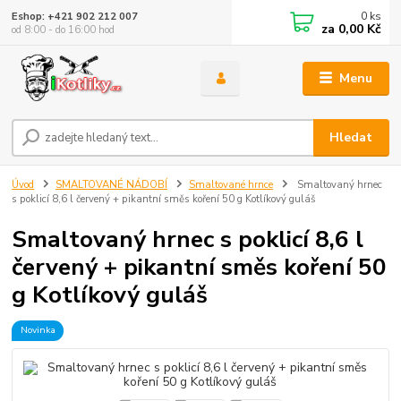
0
ks
Eshop: +421 902 212 007
za
0,00 Kč
od 8:00 - do 16:00 hod
Menu
Hledat
Úvod
SMALTOVANÉ NÁDOBÍ
Smaltované hrnce
Smaltovaný hrnec
s poklicí 8,6 l červený + pikantní směs koření 50 g Kotlíkový guláš
Smaltovaný hrnec s poklicí 8,6 l
červený + pikantní směs koření 50
g Kotlíkový guláš
Novinka