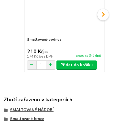
Smaltovaný podnos
Sekáč na m
210 Kč
650 Kč
/
ks
/
ks
expedice 3-5 dnů
174 Kč
bez DPH
537 Kč
bez 
Přidat do košíku
Zboží zařazeno v kategoriích
SMALTOVANÉ NÁDOBÍ
Smaltované hrnce