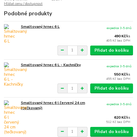
Hlídat cenu / dostupnost
Podobné produkty
Smaltovaný hrnec 6 L
expedice 3-5 dnů
490 Kč
/
ks
405 Kč
bez DPH
Přidat do košíku
Smaltovaný hrnec 6 L - Kachničky
expedice 3-5 dnů
550 Kč
/
ks
455 Kč
bez DPH
Přidat do košíku
Smaltovaný hrnec 6 l červený 24 cm
expedice 3-5 dnů
(tečkovaný)
620 Kč
/
ks
512 Kč
bez DPH
Přidat do košíku