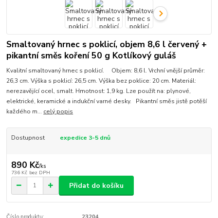
Smaltovaný hrnec s poklicí, objem 8,6 l červený +
pikantní směs koření 50 g Kotlíkový guláš
Kvalitní smaltovaný hrnec s poklicí. Objem: 8,6 l. Vrchní vnější průměr:
26,3 cm. Výška s poklicí: 26,5 cm. Výška bez poklice: 20 cm. Materiál:
nerezavějící ocel, smalt. Hmotnost: 1,9 kg. Lze použít na: plynové,
elektrické, keramické a indukční varné desky. Pikantní směs jistě potěší
každého m...
celý popis
Dostupnost
expedice 3-5 dnů
890 Kč
/
ks
736 Kč
bez DPH
Přidat do košíku
Číslo produktu:
23204