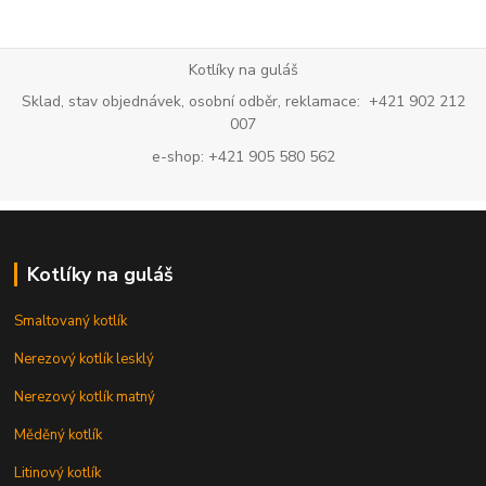
Kotlíky na guláš
Sklad, stav objednávek, osobní odběr, reklamace: +421 902 212
007
e-shop: +421 905 580 562
Kotlíky na guláš
Smaltovaný kotlík
Nerezový kotlík lesklý
Nerezový kotlík matný
Měděný kotlík
Litinový kotlík