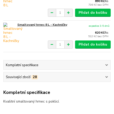
890 Kč
/
ks
736 Kč
bez DPH
Přidat do košíku
Smaltovaný hrnec 8 L - Kachničky
expedice 3-5 dnů
620 Kč
/
ks
512 Kč
bez DPH
Přidat do košíku
Kompletní specifikace
Související zboží
28
Kompletní specifikace
Kvalitní smaltovaný hrnec s poklicí.