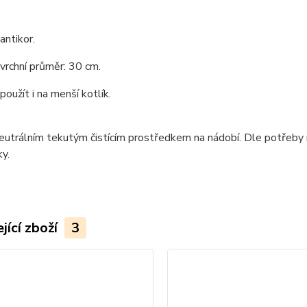
antikor.
 vrchní průměr: 30 cm.
oužít i na menší kotlík.
neutrálním tekutým čistícím prostředkem na nádobí. Dle potřeby m
y.
jící zboží
3