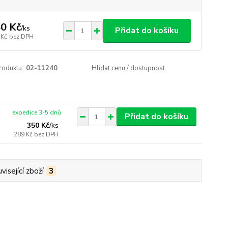
0 Kč
/
ks
Přidat do košíku
 Kč
bez DPH
roduktu:
02-11240
Hlídat cenu / dostupnost
expedice 3-5 dnů
Přidat do košíku
350 Kč
/
ks
289 Kč
bez DPH
visející zboží
3