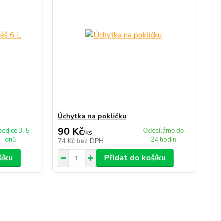
Úchytka na pokličku
90 Kč
pedice 3-5
Odesíláme do
/
ks
dnů
24 hodin
74 Kč
bez DPH
šíku
Přidat do košíku