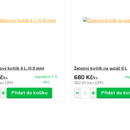
ový kotlík 6 L (0,8 mm)
Železný kotlík na guláš 6 L
č
680 Kč
expedice 3-5
ex
/
ks
/
ks
dnů
ez DPH
562 Kč
bez DPH
Přidat do košíku
Přidat do ko