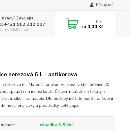
Přihlášení
 si rady? Zavolejte.
0
ks
p: +421 902 212 007
za
0,00 Kč
0 - do 16:00 hod
ice nerezová 6 L - antikorová
 antikorová 6 L Materiál: antikor. Velikost: vrchní průměr: 30
nost použít i na menší kotlík. Čištění: neutrálním tekutým
ím prostředkem na nádobí. Dle potřeby můžete použít na čistění
e drhnoucí přípravky a prostředky.
celý popis
tupnost
expedice 3-5 dnů