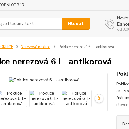
SOBNÍ ODBĚR
Nevíte
Hledat
Esho
od 8:0
POKLICE
Nerezové poklice
Poklice nerezová 6 L- antikorová
ice nerezová 6 L- antikorová
Pokl
Poklice
cm. Mož
čistíc
i lehc
Dos