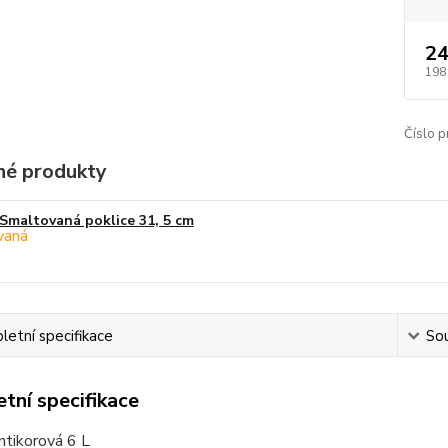
24
198
Číslo p
é produkty
Smaltovaná poklice 31, 5 cm
etní specifikace
Sou
tní specifikace
ntikorová 6 L