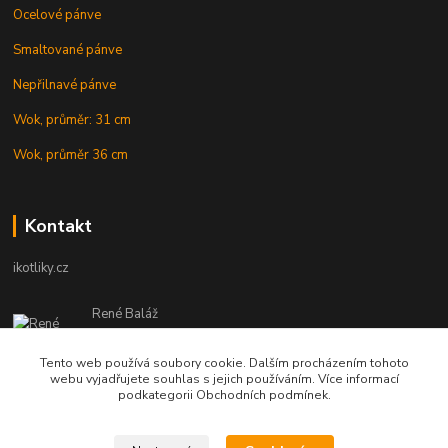
Ocelové pánve
Smaltované pánve
Nepřilnavé pánve
Wok, průměr: 31 cm
Wok, průměr 36 cm
Kontakt
ikotliky.cz
René Baláž
Eshop: +421 902 212 007
od 8:00 - do 16:00 hod
Tento web používá soubory cookie. Dalším procházením tohoto
webu vyjadřujete souhlas s jejich používáním. Více informací
info@ikotliky.cz
podkategorii Obchodních podmínek.