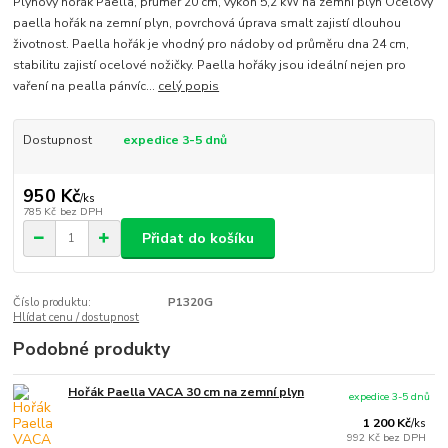
Plynový hořák Paella, průměr 20 cm, výkon 5,2 kW na zemní plyn Ocelový
paella hořák na zemní plyn, povrchová úprava smalt zajistí dlouhou
životnost. Paella hořák je vhodný pro nádoby od průměru dna 24 cm,
stabilitu zajistí ocelové nožičky. Paella hořáky jsou ideální nejen pro
vaření na pealla pánvíc...
celý popis
Dostupnost
expedice 3-5 dnů
950 Kč
/
ks
785 Kč
bez DPH
Přidat do košíku
Číslo produktu:
P1320G
Hlídat cenu / dostupnost
Podobné produkty
Hořák Paella VACA 30 cm na zemní plyn
expedice 3-5 dnů
1 200 Kč
/
ks
992 Kč
bez DPH