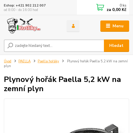
0
ks
Eshop: +421 902 212 007
za
0,00 Kč
od 8:00 - do 16:00 hod
Menu
Hledat
Úvod
PAELLA
Paella hořáky
Plynový hořák Paella 5,2 kW na zemní
plyn
Plynový hořák Paella 5,2 kW na
zemní plyn