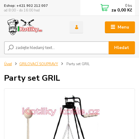
0
ks
Eshop: +421 902 212 007
za
0,00 Kč
od 8:00 - do 16:00 hod
Menu
Hledat
Úvod
GRILOVACÍ SOUPRAVY
Party set GRIL
Party set GRIL