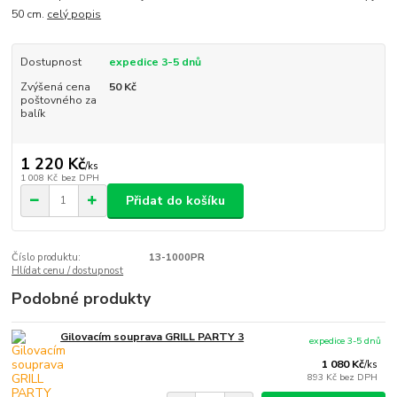
50 cm.
celý popis
Dostupnost
expedice 3-5 dnů
Zvýšená cena
50 Kč
poštovného za
balík
1 220 Kč
/
ks
1 008 Kč
bez DPH
Přidat do košíku
Číslo produktu:
13-1000PR
Hlídat cenu / dostupnost
Podobné produkty
Gilovacím souprava GRILL PARTY 3
expedice 3-5 dnů
1 080 Kč
/
ks
893 Kč
bez DPH