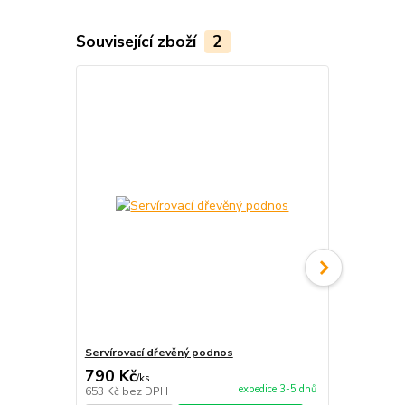
Související zboží
2
Servírovací dřevěný podnos
Dřevěná sad
790 Kč
300 Kč
/
ks
/
ks
expedice 3-5 dnů
653 Kč
bez DPH
248 Kč
bez 