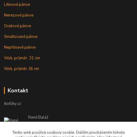
Litinové pánve
Nerezové pánve
Ocelové pánve
Smaltované pánve
Nepřilnavé pánve
Wok, průměr: 31 cm
Wok, průměr 36 cm
Kontakt
ikotliky.cz
René Baláž
Eshop: +421 902 212 007
od 8:00 - do 16:00 hod
Tento web používá soubory cookie. Dalším procházením tohoto