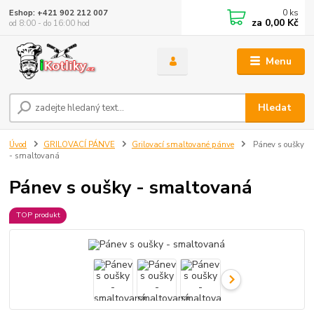
0
ks
Eshop: +421 902 212 007
za
0,00 Kč
od 8:00 - do 16:00 hod
Menu
Hledat
Úvod
GRILOVACÍ PÁNVE
Grilovací smaltované pánve
Pánev s oušky
- smaltovaná
Pánev s oušky - smaltovaná
TOP produkt