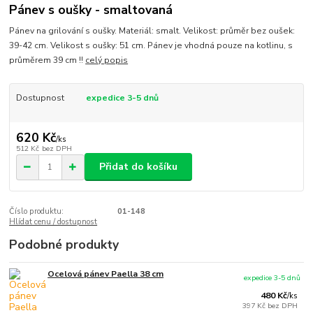
Pánev s oušky - smaltovaná
Pánev na grilování s oušky. Materiál: smalt. Velikost: průměr bez oušek:
39-42 cm. Velikost s oušky: 51 cm. Pánev je vhodná pouze na kotlinu, s
průměrem 39 cm !!
celý popis
Dostupnost
expedice 3-5 dnů
620 Kč
/
ks
512 Kč
bez DPH
Přidat do košíku
Číslo produktu:
01-148
Hlídat cenu / dostupnost
Podobné produkty
Ocelová pánev Paella 38 cm
expedice 3-5 dnů
480 Kč
/
ks
397 Kč
bez DPH