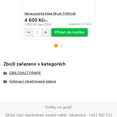
Nerezová Kotlina 39 cm TOPLUX
Vařečka 50 
4 600 Kč
121 Kč
/
ks
/
ks
expedice 3-5 dnů
3 802 Kč
bez DPH
100 Kč
bez 
Přidat do košíku
Zboží zařazeno v kategoriích
GRILOVACÍ PÁNVE
Grilovací smaltované pánve
Kotlíky na guláš
Sklad, stav objednávek, osobní odběr, reklamace: +421 902 212