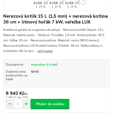
Nerezový kotlík 15 L (1,5 mm) + nerezová kotlina
36 cm + litinový hořák 7 kW, vařečka LUX
Kotlíková gulášová souprava obsahuje: Nerezový kotlík Objem: 15 L.
Materiál: matný nerez. Velikost: Tloušťka: 1,5 mm. Vrchní průměr: 42,5
cm. Výška: 20 cm. Nerezová poklice. Materiál: nerez INOX (nerez).
Nerezová kotlina LUX Rozměr kotliny: Průměr: 36 cm. Výška kotliny is
nožičkami: 65 cm (po ...
celý popis
Dostupnost
expedice 3-5 dnů
Zvýšená cena
50 Kč
poštovného za
balík
8 940 Kč
/
ks
7 388 Kč
bez DPH
Přidat do košíku