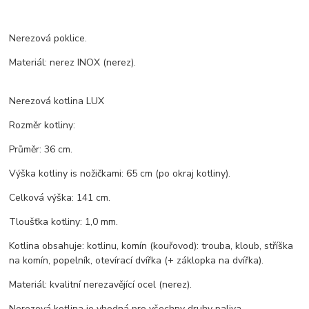
Nerezová poklice.
Materiál: nerez INOX (nerez).
Nerezová kotlina LUX
Rozměr kotliny:
Průměr: 36 cm.
Výška kotliny is nožičkami: 65 cm (po okraj kotliny).
Celková výška: 141 cm.
Tloušťka kotliny: 1,0 mm.
Kotlina obsahuje: kotlinu, komín (kouřovod): trouba, kloub, stříška
na komín, popelník, otevírací dvířka (+ záklopka na dvířka).
Materiál: kvalitní nerezavějící ocel (nerez).
Nerezová kotlina je vhodná pro všechny druhy paliva.