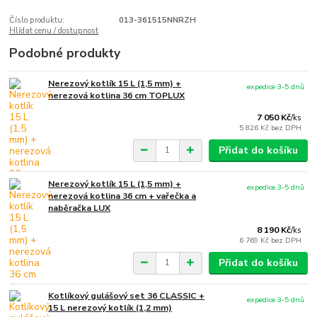
Číslo produktu:
013-361515NNRZH
Hlídat cenu / dostupnost
Podobné produkty
Nerezový kotlík 15 L (1,5 mm) +
expedice 3-5 dnů
nerezová kotlina 36 cm TOPLUX
7 050 Kč
/
ks
5 826 Kč
bez DPH
Přidat do košíku
Nerezový kotlík 15 L (1,5 mm) +
expedice 3-5 dnů
nerezová kotlina 36 cm + vařečka a
naběračka LUX
8 190 Kč
/
ks
6 769 Kč
bez DPH
Přidat do košíku
Kotlíkový gulášový set 36 CLASSIC +
expedice 3-5 dnů
15 L nerezový kotlík (1,2 mm)