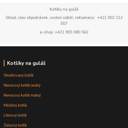
Kotlíky na guláš
Sklad, stav objednávek, osobní odběr, reklamace: +421 902 212
007
e-shop: +421 905 580 562
Kotlíky na guláš
Smaltovaný kotlík
Nerezový kotlík lesklý
Nerezový kotlík matný
Měděný kotlík
Litinový kotlík
Železný kotlík