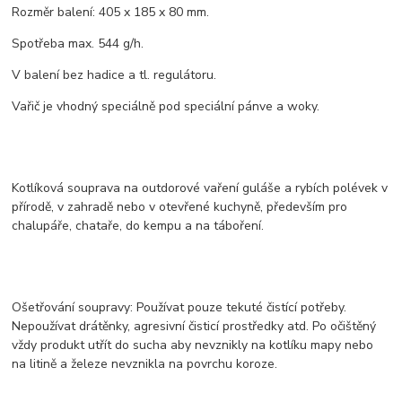
Rozměr balení: 405 x 185 x 80 mm.
Spotřeba max. 544 g/h.
V balení bez hadice a tl. regulátoru.
Vařič je vhodný speciálně pod speciální pánve a woky.
Kotlíková souprava na outdorové vaření guláše a rybích polévek v
přírodě, v zahradě nebo v otevřené kuchyně, především pro
chalupáře, chataře, do kempu a na táboření.
Ošetřování soupravy: Používat pouze tekuté čistící potřeby.
Nepoužívat drátěnky, agresivní čisticí prostředky atd. Po očištěný
vždy produkt utřít do sucha aby nevznikly na kotlíku mapy nebo
na litině a železe nevznikla na povrchu koroze.