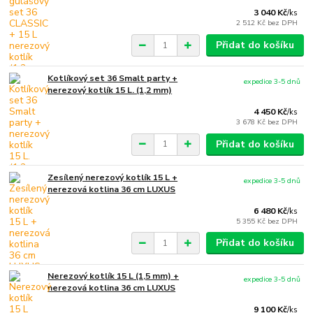
3 040 Kč
/
ks
2 512 Kč
bez DPH
Přidat do košíku
Kotlíkový set 36 Smalt party +
expedice 3-5 dnů
nerezový kotlík 15 L. (1,2 mm)
4 450 Kč
/
ks
3 678 Kč
bez DPH
Přidat do košíku
Zesílený nerezový kotlík 15 L +
expedice 3-5 dnů
nerezová kotlina 36 cm LUXUS
6 480 Kč
/
ks
5 355 Kč
bez DPH
Přidat do košíku
Nerezový kotlík 15 L (1,5 mm) +
expedice 3-5 dnů
nerezová kotlina 36 cm LUXUS
9 100 Kč
/
ks