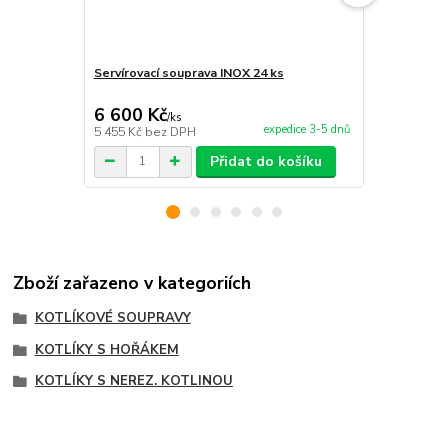
Servírovací souprava INOX 24 ks
Hořák 7 kW 
příslušenstv
6 600 Kč
1 499 Kč
/
ks
expedice 3-5 dnů
5 455 Kč
bez DPH
1 239 Kč
bez
Přidat do košíku
Zboží zařazeno v kategoriích
KOTLÍKOVÉ SOUPRAVY
KOTLÍKY S HOŘÁKEM
KOTLÍKY S NEREZ. KOTLINOU