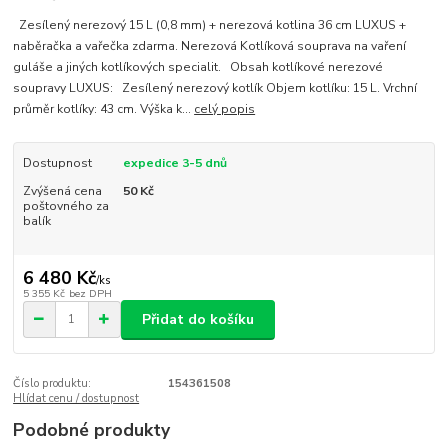
Zesílený nerezový 15 L (0,8 mm) + nerezová kotlina 36 cm LUXUS +
naběračka a vařečka zdarma. Nerezová Kotlíková souprava na vaření
guláše a jiných kotlíkových specialit. Obsah kotlíkové nerezové
soupravy LUXUS: Zesílený nerezový kotlík Objem kotlíku: 15 L. Vrchní
průměr kotlíky: 43 cm. Výška k...
celý popis
Dostupnost
expedice 3-5 dnů
Zvýšená cena
50 Kč
poštovného za
balík
6 480 Kč
/
ks
5 355 Kč
bez DPH
Přidat do košíku
Číslo produktu:
154361508
Hlídat cenu / dostupnost
Podobné produkty