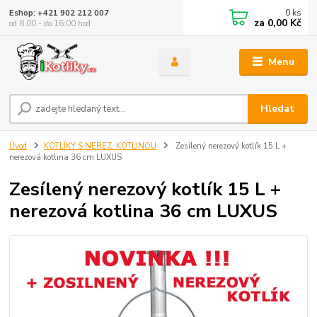
0
ks
Eshop: +421 902 212 007
za
0,00 Kč
od 8:00 - do 16:00 hod
Menu
Hledat
Úvod
KOTLÍKY S NEREZ. KOTLINOU
Zesílený nerezový kotlík 15 L +
nerezová kotlina 36 cm LUXUS
Zesílený nerezový kotlík 15 L +
nerezová kotlina 36 cm LUXUS