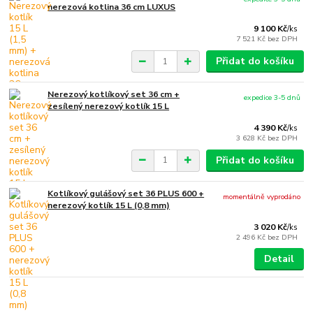
nerezová kotlina 36 cm LUXUS
9 100 Kč
/
ks
7 521 Kč
bez DPH
Přidat do košíku
Nerezový kotlíkový set 36 cm +
expedice 3-5 dnů
zesílený nerezový kotlík 15 L
4 390 Kč
/
ks
3 628 Kč
bez DPH
Přidat do košíku
Kotlíkový gulášový set 36 PLUS 600 +
momentálně vyprodáno
nerezový kotlík 15 L (0,8 mm)
3 020 Kč
/
ks
2 496 Kč
bez DPH
Detail