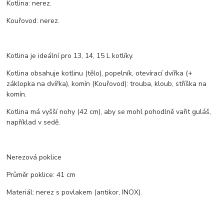
Kotlina: nerez.
Kouřovod: nerez.
Kotlina je ideální pro 13, 14, 15 L kotlíky.
Kotlina obsahuje kotlinu (tělo), popelník, otevírací dvířka (+
záklopka na dvířka), komín (Kouřovod): trouba, kloub, stříška na
komín.
Kotlina má vyšší nohy (42 cm), aby se mohl pohodlně vařit guláš,
například v sedě.
Nerezová poklice
Průměr poklice: 41 cm
Materiál: nerez s povlakem (antikor, INOX).