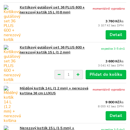
Kotlíkový gulášový set 36 PLUS 600 +
momentálně vyprodáno
nerezový kotlík 15 L (0,8 mm)
3 760 Kč
/
ks
3 107 Kč
bez DPH
Detail
Kotlíkový gulášový set 36 PLUS 600 +
expedice 3-5 dnů
nerezový kotlík 15 L (1,2 mm)
3 680 Kč
/
ks
3 041 Kč
bez DPH
Přidat do košíku
Měděný kotlík 14 L (1,2 mm) + nerezová
momentálně vyprodáno
kotlina 36 cm LUXUS
9 800 Kč
/
ks
8 099 Kč
bez DPH
Detail
Nerezový kotlík 15 L (1,5 mm) +
expedice 3-5 dnů