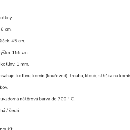
tliny:
36 cm.
iček: 45 cm.
výška: 155 cm.
kotliny: 1 mm.
bsahuje: kotlinu, komín (kouřovod): trouba, kloub, stříška na komín
 kov.
ruvzdorná nátěrová barva do 700 ° C.
rná / šedá.
použít: