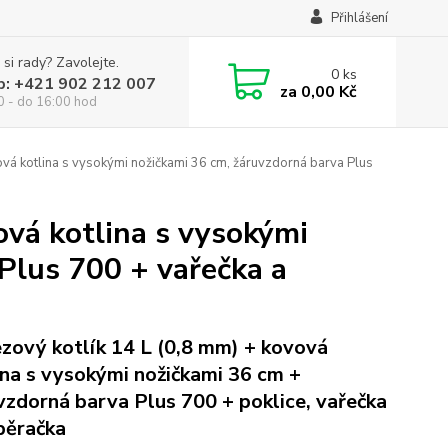
Přihlášení
 si rady? Zavolejte.
0
ks
p: +421 902 212 007
za
0,00 Kč
0 - do 16:00 hod
ová kotlina s vysokými nožičkami 36 cm, žáruvzdorná barva Plus
ová kotlina s vysokými
Plus 700 + vařečka a
zový kotlík 14 L (0,8 mm) + kovová
ina s vysokými nožičkami 36 cm +
vzdorná barva Plus 700 + poklice, vařečka
běračka