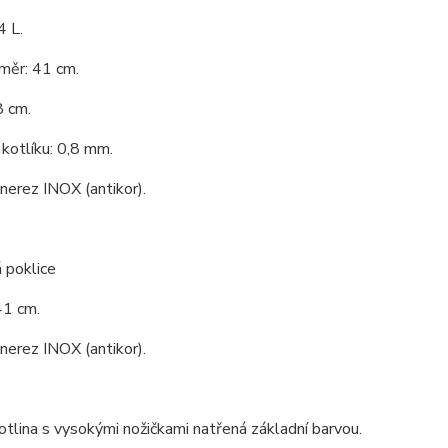
4 L.
měr: 41 cm.
8 cm.
kotlíku: 0,8 mm.
 nerez INOX (antikor).
 poklice
41 cm.
 nerez INOX (antikor).
tlina s vysokými nožičkami natřená základní barvou.