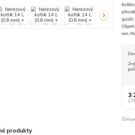
Kotlík
přírod
guláši
Objem:
mm. Ma
Dos
Zvý
poš
3 
2 7
Číslo p
é produkty