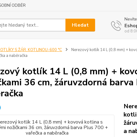
SOBNÍ ODBĚR
Nevíte
Hledat
Esho
od 8:0
OTLÍKY S ŽÁR. KOTLINOU-600 °C
Nerezový kotlík 14 L (0,8 mm) + kov
čka a naběračka
zový kotlík 14 L (0,8 mm) + kov
čkami 36 cm, žáruvzdorná barva 
račka
Nere
kotl
žáru
a na