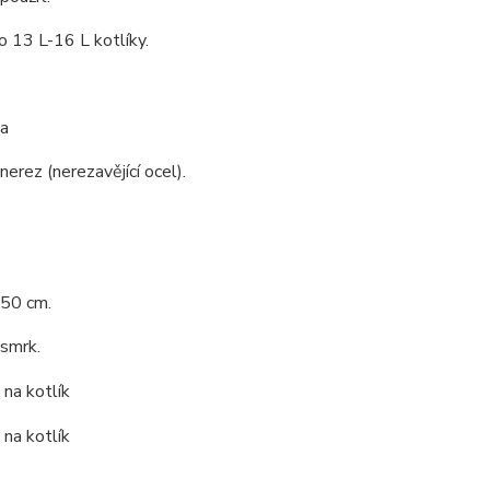
ro 13 L-16 L kotlíky.
a
nerez (nerezavějící ocel).
 50 cm.
 smrk.