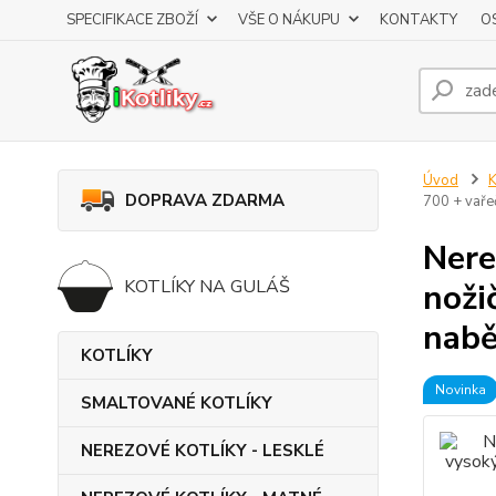
SPECIFIKACE ZBOŽÍ
VŠE O NÁKUPU
KONTAKTY
O
Úvod
K
DOPRAVA ZDARMA
700 + vaře
Nere
KOTLÍKY NA GULÁŠ
noži
nabě
KOTLÍKY
Novinka
SMALTOVANÉ KOTLÍKY
NEREZOVÉ KOTLÍKY - LESKLÉ