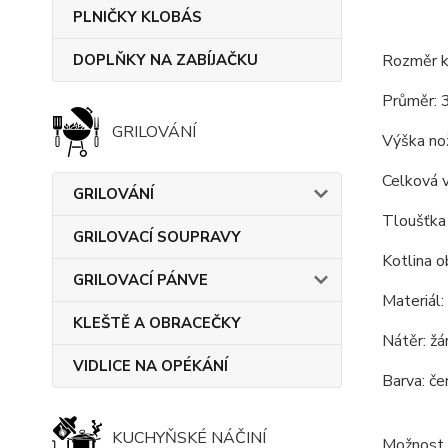
PLNIČKY KLOBÁS
DOPLŇKY NA ZABÍJAČKU
Rozměr ko
Průměr: 
GRILOVÁNÍ
Výška nož
Celková 
GRILOVÁNÍ
Tloušťka 
GRILOVACÍ SOUPRAVY
Kotlina o
GRILOVACÍ PÁNVE
Materiál:
KLEŠTĚ A OBRACEČKY
Nátěr: žá
VIDLICE NA OPÉKÁNÍ
Barva: če
KUCHYŇSKÉ NÁČINÍ
Možnost 