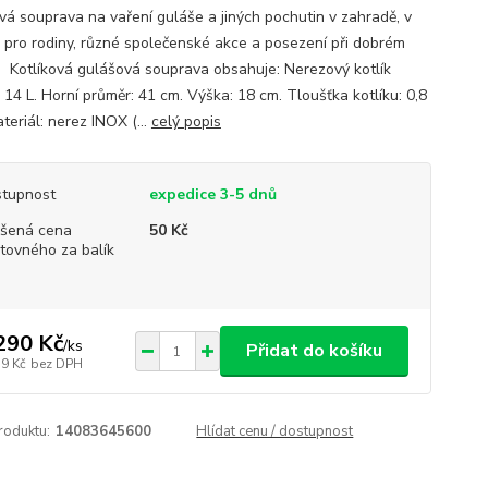
ová souprava na vaření guláše a jiných pochutin v zahradě, v
ě pro rodiny, různé společenské akce a posezení při dobrém
. Kotlíková gulášová souprava obsahuje: Nerezový kotlík
 14 L. Horní průměr: 41 cm. Výška: 18 cm. Tloušťka kotlíku: 0,8
teriál: nerez INOX (...
celý popis
tupnost
expedice 3-5 dnů
šená cena
50 Kč
tovného za balík
290 Kč
/
ks
Přidat do košíku
19 Kč
bez DPH
roduktu:
14083645600
Hlídat cenu / dostupnost