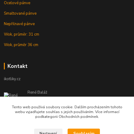
Ocelové pánve
Smaltované pánve
Nepřilnavé pánve
Wok, průměr: 31 cm
Wok, průměr 36 cm
Kontakt
ikotliky.cz
René Baláž
Eshop: +421 902 212 007
od 8:00 - do 16:00 hod
Tento web používá soubory cookie. Dalším procházením tohoto
webu vyjadřujete souhlas s jejich používáním. Více informací
info@ikotliky.cz
podkategorii Obchodních podmínek.
Souhlasím
Nastavení