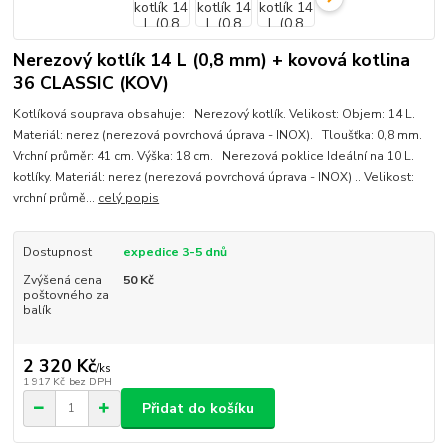
Nerezový kotlík 14 L (0,8 mm) + kovová kotlina
36 CLASSIC (KOV)
Kotlíková souprava obsahuje: Nerezový kotlík. Velikost: Objem: 14 L.
Materiál: nerez (nerezová povrchová úprava - INOX). Tloušťka: 0,8 mm.
Vrchní průměr: 41 cm. Výška: 18 cm. Nerezová poklice Ideální na 10 L.
kotlíky. Materiál: nerez (nerezová povrchová úprava - INOX) .. Velikost:
vrchní průmě...
celý popis
Dostupnost
expedice 3-5 dnů
Zvýšená cena
50 Kč
poštovného za
balík
2 320 Kč
/
ks
1 917 Kč
bez DPH
Přidat do košíku