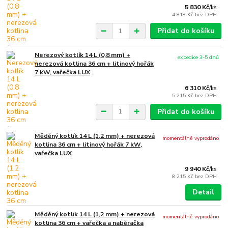
5 830 Kč
/
ks
4 818 Kč
bez DPH
Přidat do košíku
Nerezový kotlík 14 L (0,8 mm) +
expedice 3-5 dnů
nerezová kotlina 36 cm + litinový hořák
7 kW, vařečka LUX
6 310 Kč
/
ks
5 215 Kč
bez DPH
Přidat do košíku
Měděný kotlík 14 L (1,2 mm) + nerezová
momentálně vyprodáno
kotlina 36 cm + litinový hořák 7 kW,
vařečka LUX
9 940 Kč
/
ks
8 215 Kč
bez DPH
Detail
Měděný kotlík 14 L (1,2 mm) + nerezová
momentálně vyprodáno
kotlina 36 cm + vařečka a naběračka