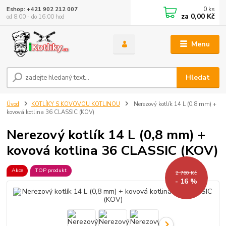
0
ks
Eshop: +421 902 212 007
za
0,00 Kč
od 8:00 - do 16:00 hod
Menu
Hledat
Úvod
KOTLÍKY S KOVOVOU KOTLINOU
Nerezový kotlík 14 L (0,8 mm) +
kovová kotlina 36 CLASSIC (KOV)
Nerezový kotlík 14 L (0,8 mm) +
kovová kotlina 36 CLASSIC (KOV)
Akce
TOP produkt
2 760 Kč
- 16 %