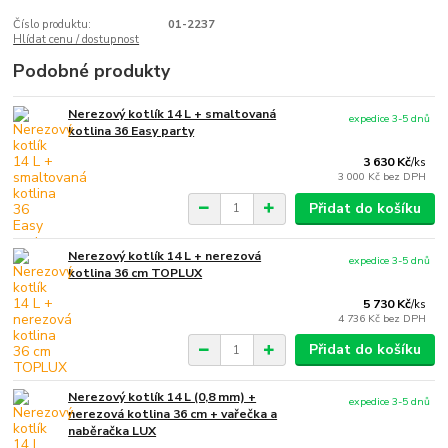
Číslo produktu:
01-2237
Hlídat cenu / dostupnost
Podobné produkty
Nerezový kotlík 14 L + smaltovaná
expedice 3-5 dnů
kotlina 36 Easy party
3 630 Kč
/
ks
3 000 Kč
bez DPH
Přidat do košíku
Nerezový kotlík 14 L + nerezová
expedice 3-5 dnů
kotlina 36 cm TOPLUX
5 730 Kč
/
ks
4 736 Kč
bez DPH
Přidat do košíku
Nerezový kotlík 14 L (0,8 mm) +
expedice 3-5 dnů
nerezová kotlina 36 cm + vařečka a
naběračka LUX