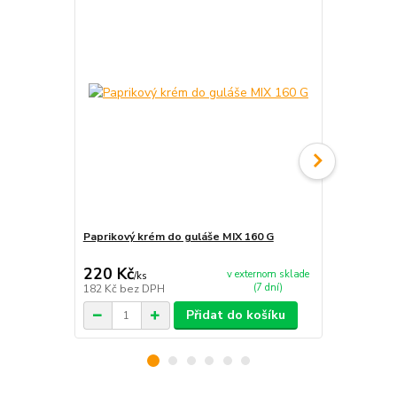
Paprikový krém do guláše MIX 160 G
Paprikový k
220 Kč
220 Kč
v externom sklade
/
ks
/
ks
(7 dní)
182 Kč
bez DPH
182 Kč
bez 
Přidat do košíku