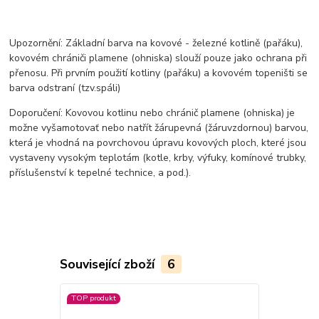
Upozornění: Základní barva na kovové - železné kotlině (pařáku),
kovovém chrániči plamene (ohniska) slouží pouze jako ochrana při
přenosu. Při prvním použití kotliny (pařáku) a kovovém topeništi se
barva odstraní (tzv.spáli)
Doporučení: Kovovou kotlinu nebo chránič plamene (ohniska) je
možne vyšamotovať nebo natřít žárupevná (žáruvzdornou) barvou,
která je vhodná na povrchovou úpravu kovových ploch, které jsou
vystaveny vysokým teplotám (kotle, krby, výfuky, komínové trubky,
příslušenství k tepelné technice, a pod.).
Související zboží
6
TOP produkt