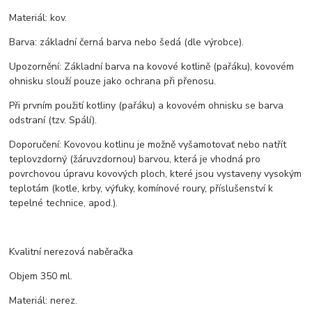
Materiál: kov.
Barva: základní černá barva nebo šedá (dle výrobce).
Upozornění: Základní barva na kovové kotlině (pařáku), kovovém
ohnisku slouží pouze jako ochrana při přenosu.
Při prvním použití kotliny (pařáku) a kovovém ohnisku se barva
odstraní (tzv. Spálí).
Doporučení: Kovovou kotlinu je možně vyšamotovať nebo natřít
teplovzdorný (žáruvzdornou) barvou, která je vhodná pro
povrchovou úpravu kovových ploch, které jsou vystaveny vysokým
teplotám (kotle, krby, výfuky, komínové roury, příslušenství k
tepelné technice, apod.).
Kvalitní nerezová naběračka
Objem 350 ml.
Materiál: nerez.