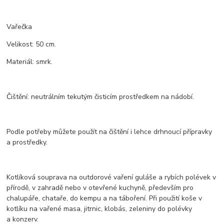
Vařečka
Velikost: 50 cm.
Materiál: smrk.
Čištění: neutrálním tekutým čisticím prostředkem na nádobí.
Podle potřeby můžete použít na čištění i lehce drhnoucí přípravky
a prostředky.
Kotlíková souprava na outdorové vaření guláše a rybích polévek v
přírodě, v zahradě nebo v otevřené kuchyně, především pro
chalupáře, chataře, do kempu a na táboření. Při použití koše v
kotlíku na vařené masa, jitrnic, klobás, zeleniny do polévky
a konzerv.