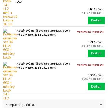
LUX
8 650 Kč
/
ks
7 149 Kč
bez DPH
Detail
Kotlíkový gulášový set 36 PLUS 600 +
momentálně vyprodáno
měděný kotlík 14 L (1,2 mm)
6 710 Kč
/
ks
5 545 Kč
bez DPH
Detail
Kotlíkový gulášový set 36 PLUS 600 +
momentálně vyprodáno
měděný kotlík 14 L (1,2 mm)
8 300 Kč
/
ks
6 860 Kč
bez DPH
Detail
Kompletní specifikace