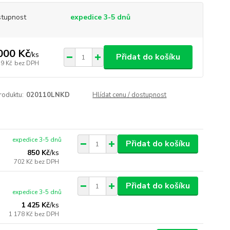
tupnost
expedice 3-5 dnů
000 Kč
/
ks
Přidat do košíku
79 Kč
bez DPH
roduktu:
020110LNKD
Hlídat cenu / dostupnost
expedice 3-5 dnů
Přidat do košíku
850 Kč
/
ks
702 Kč
bez DPH
Přidat do košíku
expedice 3-5 dnů
1 425 Kč
/
ks
1 178 Kč
bez DPH