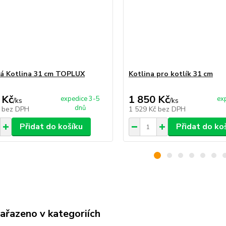
á Kotlina 31 cm TOPLUX
Kotlina pro kotlík 31 cm
 Kč
1 850 Kč
expedice 3-5
ex
/
ks
/
ks
dnů
č
bez DPH
1 529 Kč
bez DPH
Přidat do košíku
Přidat do ko
zařazeno v kategoriích