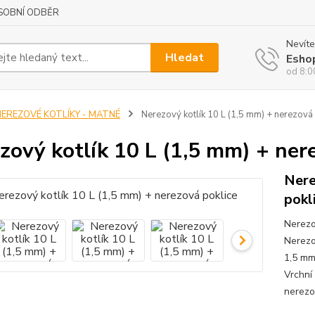
SOBNÍ ODBĚR
Nevíte
Hledat
Esho
od 8:0
NEREZOVÉ KOTLÍKY - MATNÉ
Nerezový kotlík 10 L (1,5 mm) + nerezová 
zový kotlík 10 L (1,5 mm) + ner
Nere
pokl
Nerezo
Nerezo
1,5 mm
Vrchní
nerezo