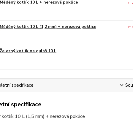
Měděný kotlík 10 L + nerezová poklice
mo
Měděný kotlík 10 L (1,2 mm) + nerezová poklice
mo
Železný kotlík na guláš 10 L
etní specifikace
Souv
tní specifikace
kotlík 10 L (1,5 mm) + nerezová poklice