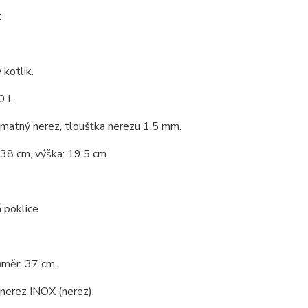
:
kotlik.
0 L.
 matný nerez, tloušťka nerezu 1,5 mm.
 38 cm, výška: 19,5 cm
 poklice
ůměr: 37 cm.
 nerez INOX (nerez).