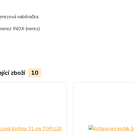
nerezová naběračka.
 nerez INOX (nerez).
jící zboží
10