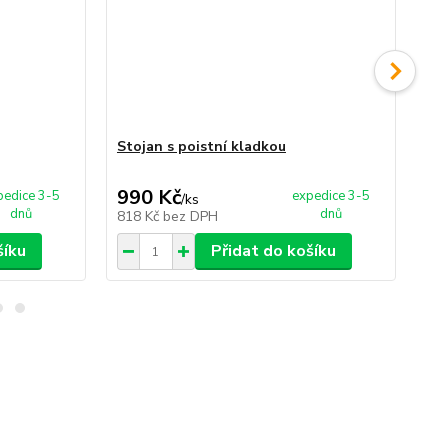
Stojan s poistní kladkou
Tr
990 Kč
3
pedice 3-5
expedice 3-5
/
ks
dnů
dnů
818 Kč
bez DPH
28
šíku
Přidat do košíku