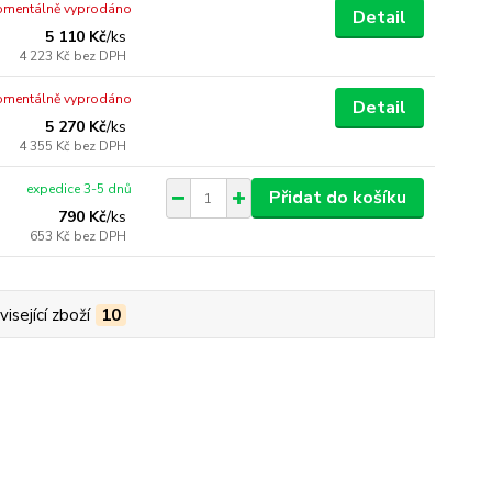
mentálně vyprodáno
Detail
5 110 Kč
/
ks
4 223 Kč
bez DPH
mentálně vyprodáno
Detail
5 270 Kč
/
ks
4 355 Kč
bez DPH
expedice 3-5 dnů
Přidat do košíku
790 Kč
/
ks
653 Kč
bez DPH
isející zboží
10