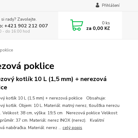
Přihlášení
 si rady? Zavolejte.
0
ks
p: +421 902 212 007
za
0,00 Kč
0 - do 16:00 hod
poklice
ezová poklice
zový kotlík 10 L (1,5 mm) + nerezová
ice
vý kotlík 10 L (1,5 mm) + nerezová poklice Obsahuje:
vý kotlik. Objem: 10 L. Materiál: matný nerez, tloušťka nerezu
. Velikost: 38 cm, výška: 19,5 cm Nerezová poklice Velikost:
 průměr: 37 cm. Materiál: nerez INOX (nerez). Kvalitní
vá naběračka. Materiál: nerez ...
celý popis