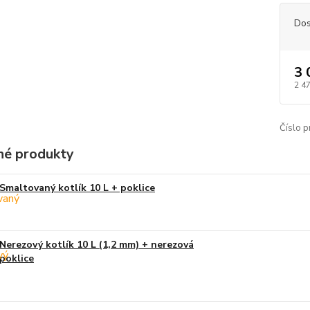
Dos
3 
2 4
Číslo p
é produkty
Smaltovaný kotlík 10 L + poklice
Nerezový kotlík 10 L (1,2 mm) + nerezová
poklice