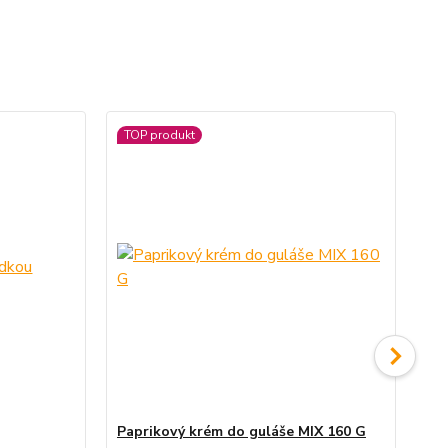
TOP produkt
Paprikový krém do guláše MIX 160 G
Pa