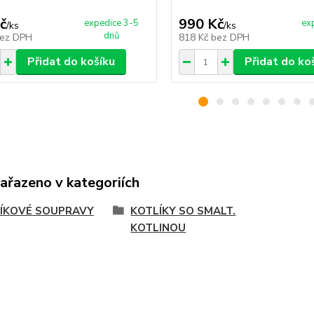
č
990 Kč
expedice 3-5
ex
/
ks
/
ks
dnů
ez DPH
818 Kč
bez DPH
Přidat do košíku
Přidat do ko
zařazeno v kategoriích
ÍKOVÉ SOUPRAVY
KOTLÍKY SO SMALT.
KOTLINOU