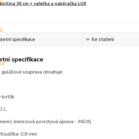
kotlina 36 cm + vařečka a naběračka LUX
etní specifikace
Ke stažení
tní specifikace
 gulášová souprava obsahuje:
kotlík.
0 L.
 nerez (nerezová povrchová úprava - INOX).
 tloušťka: 0,8 mm.