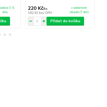
220 Kč
2
pedice 3-5
v externom
/
ks
dnů
sklade (7 dní)
182 Kč
bez DPH
18
šíku
Přidat do košíku