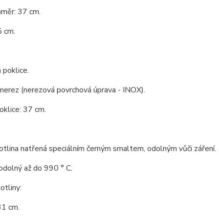
ůměr: 37 cm.
5 cm.
 poklice.
 nerez (nerezová povrchová úprava - INOX).
klice: 37 cm.
tlina natřená speciálním černým smaltem, odolným vůči záření.
odolný až do 990 ° C.
tliny:
31 cm.