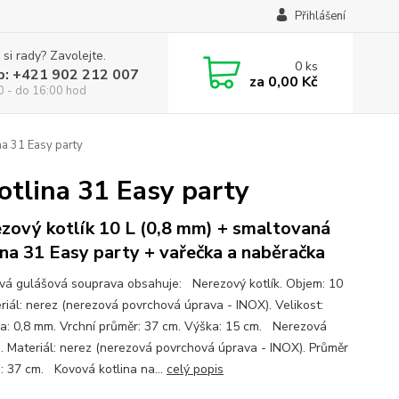
Přihlášení
 si rady? Zavolejte.
0
ks
p: +421 902 212 007
za
0,00 Kč
0 - do 16:00 hod
na 31 Easy party
otlina 31 Easy party
zový kotlík 10 L (0,8 mm) + smaltovaná
ina 31 Easy party + vařečka a naběračka
ová gulášová souprava obsahuje: Nerezový kotlík. Objem: 10
eriál: nerez (nerezová povrchová úprava - INOX). Velikost:
ka: 0,8 mm. Vrchní průměr: 37 cm. Výška: 15 cm. Nerezová
e. Materiál: nerez (nerezová povrchová úprava - INOX). Průměr
e: 37 cm. Kovová kotlina na...
celý popis