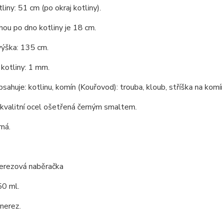
liny: 51 cm (po okraj kotliny).
ou po dno kotliny je 18 cm.
výška: 135 cm.
kotliny: 1 mm.
bsahuje: kotlinu, komín (Kouřovod): trouba, kloub, stříška na komín
 kvalitní ocel ošetřená černým smaltem.
rná.
nerezová naběračka
0 ml.
 nerez.