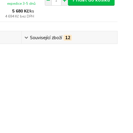
Přidat do košíku
expedice 3-5 dnů
5 680 Kč
/
ks
4 694 Kč
bez DPH
Související zboží
12