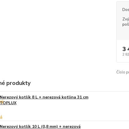
Dos
Zvý
poš
3 
2 8
Číslo p
é produkty
Nerezový kotlík 8 L + nerezová kotlina 31 cm
TOPLUX
Nerezový kotlík 10 L (0,8 mm) + nerezová