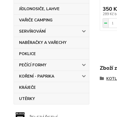
350 K
JÍDLONOSIČE, LAHVE
289 Kč
b
VAŘIČE CAMPING
SERVÍROVÁNÍ
NABĚRAČKY A VAŘECHY
POKLICE
PEČÍCÍ FORMY
Zboží 
KOŘENÍ - PAPRIKA
KOTL
KRÁJEČE
UTĚRKY