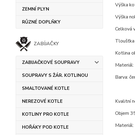
Výška kot
ZEMNÍ PLYN
Výška noh
RŮZNÉ DOPLŇKY
Celková 
Tloušťka 
ZABÍJAČKY
Kotlina o
ZABIJAČKOVÉ SOUPRAVY
Materiál:
SOUPRAVY S ŽÁR. KOTLINOU
Barva: če
SMALTOVANÉ KOTLE
Kvalitní 
NEREZOVÉ KOTLE
Objem 35
KOTLINY PRO KOTLE
Materiál:
HOŘÁKY POD KOTLE