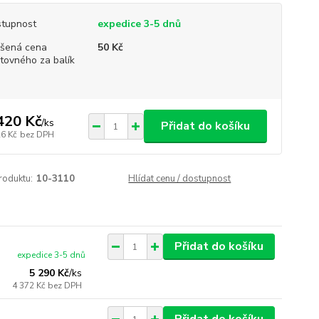
tupnost
expedice 3-5 dnů
šená cena
50 Kč
tovného za balík
420 Kč
/
ks
Přidat do košíku
26 Kč
bez DPH
roduktu:
10-3110
Hlídat cenu / dostupnost
Přidat do košíku
expedice 3-5 dnů
5 290 Kč
/
ks
4 372 Kč
bez DPH