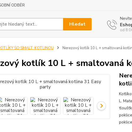
SOBNÍ ODBĚR
Nevíte
Hledat
Esho
od 8:0
KOTLÍKY SO SMALT. KOTLINOU
Nerezový kotlík 10 L + smaltovaná kotli
zový kotlík 10 L + smaltovaná k
Nere
kotl
Kotlík
L. Mat
tloušť
poklic
poklic