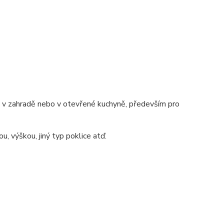
ě, v zahradě nebo v otevřené kuchyně, především pro
u, výškou, jiný typ poklice atď.