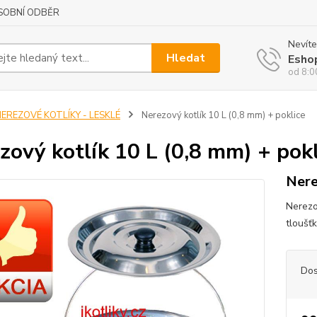
SOBNÍ ODBĚR
Nevíte
Hledat
Esho
od 8:0
NEREZOVÉ KOTLÍKY - LESKLÉ
Nerezový kotlík 10 L (0,8 mm) + poklice
zový kotlík 10 L (0,8 mm) + pokl
Nere
Nerezov
tloušť
Dos