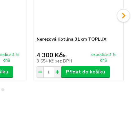
Nerezová Kotlina 31 cm TOPLUX
An
4 300 Kč
2
pedice 3-5
expedice 3-5
/
ks
dnů
dnů
3 554 Kč
bez DPH
18
šíku
Přidat do košíku