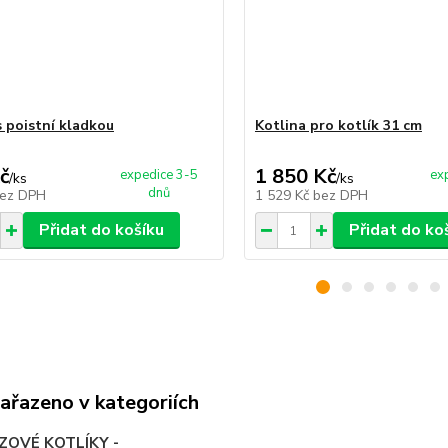
s poistní kladkou
Kotlina pro kotlík 31 cm
č
1 850 Kč
expedice 3-5
ex
/
ks
/
ks
dnů
ez DPH
1 529 Kč
bez DPH
Přidat do košíku
Přidat do ko
zařazeno v kategoriích
ZOVÉ KOTLÍKY -