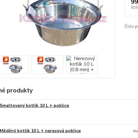
99
818
Číslo p
é produkty
Smaltovaný kotlík 10 L + poklice
Měděný kotlík 10 L + nerezová poklice
mo