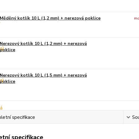
Měděný kotlík 10 L (1,2 mm) + nerezová poklice
mo
Nerezový kotlík 10 L (1,2 mm) + nerezová
poklice
Nerezový kotlík 10 L (1,5 mm) + nerezová
poklice
etní specifikace
Sou
tní specifikace