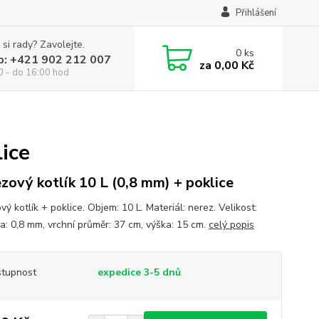
Přihlášení
 si rady? Zavolejte.
0
ks
p: +421 902 212 007
za
0,00 Kč
0 - do 16:00 hod
ice
zový kotlík 10 L (0,8 mm) + poklice
ý kotlík + poklice. Objem: 10 L. Materiál: nerez. Velikost:
ka: 0,8 mm, vrchní průměr: 37 cm, výška: 15 cm.
celý popis
tupnost
expedice 3-5 dnů