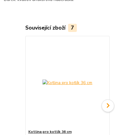
Související zboží
7
Kotlina pro kotlík 36 cm
Nerezová K