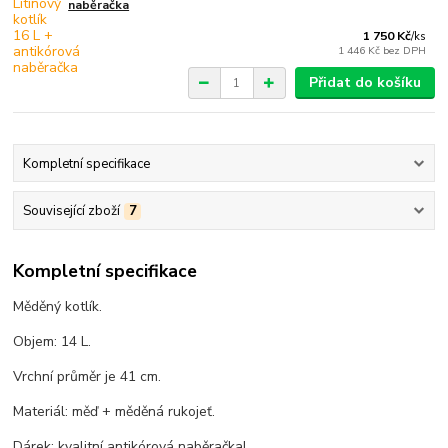
naběračka
1 750 Kč
/
ks
1 446 Kč
bez DPH
Přidat do košíku
Kompletní specifikace
Související zboží
7
Kompletní specifikace
Měděný kotlík.
Objem: 14 L.
Vrchní průměr je 41 cm.
Materiál: měď + měděná rukojeť.
Dárek: kvalitní antikórová naběračka!