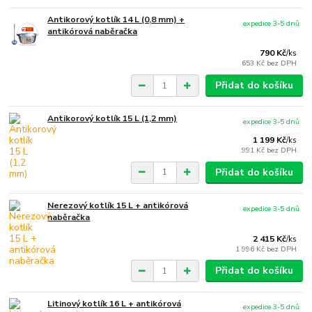
Antikorový kotlík 14 L (0,8 mm) +
expedice 3-5 dnů
antikórová naběračka
790 Kč
/
ks
653 Kč
bez DPH
Přidat do košíku
Antikorový kotlík 15 L (1,2 mm)
expedice 3-5 dnů
1 199 Kč
/
ks
991 Kč
bez DPH
Přidat do košíku
Nerezový kotlík 15 L + antikórová
expedice 3-5 dnů
naběračka
2 415 Kč
/
ks
1 996 Kč
bez DPH
Přidat do košíku
Litinový kotlík 16 L + antikórová
expedice 3-5 dnů