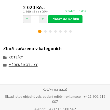
2 020 Kč
4 500 Kč
/
ks
expedice 3-5 dnů
1 669 Kč
bez DPH
3 719 Kč
bez
Přidat do košíku
Zboží zařazeno v kategoriích
KOTLÍKY
MĚDĚNÉ KOTLÍKY
Kotlíky na guláš
Sklad, stav objednávek, osobní odběr, reklamace: +421 902 212
007
e-shop: +421 905 580 562