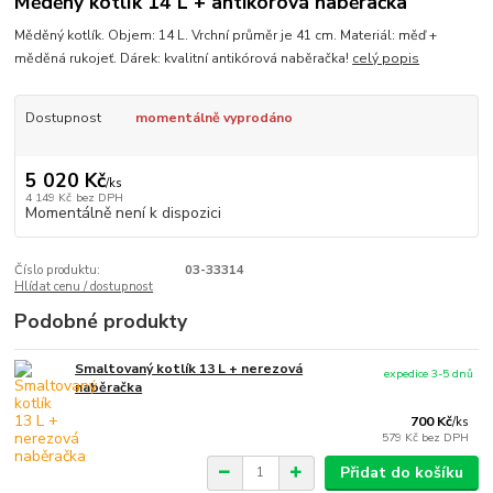
Měděný kotlík 14 L + antikórová naběračka
Měděný kotlík. Objem: 14 L. Vrchní průměr je 41 cm. Materiál: měď +
měděná rukojeť. Dárek: kvalitní antikórová naběračka!
celý popis
Dostupnost
momentálně vyprodáno
5 020 Kč
/
ks
4 149 Kč
bez DPH
Momentálně není k dispozici
Číslo produktu:
03-33314
Hlídat cenu / dostupnost
Podobné produkty
Smaltovaný kotlík 13 L + nerezová
expedice 3-5 dnů
naběračka
700 Kč
/
ks
579 Kč
bez DPH
Přidat do košíku