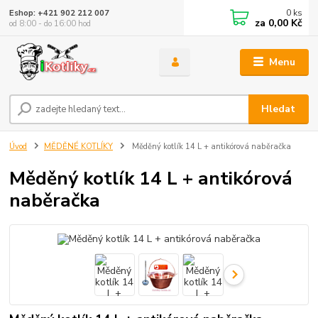
0
ks
Eshop: +421 902 212 007
za
0,00 Kč
od 8:00 - do 16:00 hod
Menu
Hledat
Úvod
MĚDĚNÉ KOTLÍKY
Měděný kotlík 14 L + antikórová naběračka
Měděný kotlík 14 L + antikórová
naběračka