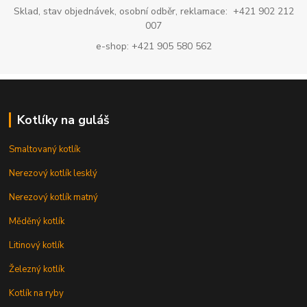
Sklad, stav objednávek, osobní odběr, reklamace: +421 902 212
007
e-shop: +421 905 580 562
Kotlíky na guláš
Smaltovaný kotlík
Nerezový kotlík lesklý
Nerezový kotlík matný
Měděný kotlík
Litinový kotlík
Železný kotlík
Kotlík na ryby