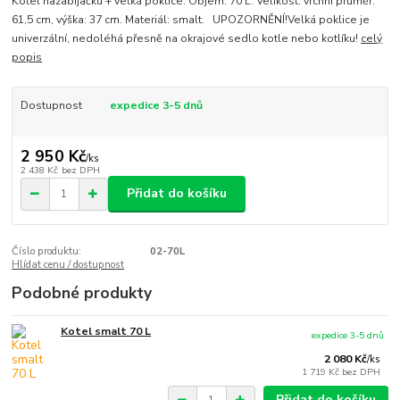
Kotel nazabijačku + velká poklice. Objem: 70 L. Velikost: vrchní průměr:
61,5 cm, výška: 37 cm. Materiál: smalt. UPOZORNĚNÍ!Velká poklice je
univerzální, nedoléhá přesně na okrajové sedlo kotle nebo kotlíku!
celý
popis
Dostupnost
expedice 3-5 dnů
2 950 Kč
/
ks
2 438 Kč
bez DPH
Přidat do košíku
Číslo produktu:
02-70L
Hlídat cenu / dostupnost
Podobné produkty
Kotel smalt 70 L
expedice 3-5 dnů
2 080 Kč
/
ks
1 719 Kč
bez DPH
Přidat do košíku