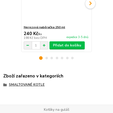
Nerezová naběračka 250 ml
Ohnisko (sto
240 Kč
1 230 Kč
/
ks
expedice 3-5 dnů
198 Kč
bez DPH
1 017 Kč
bez
Přidat do košíku
Zboží zařazeno v kategoriích
SMALTOVANÉ KOTLE
Kotlíky na guláš