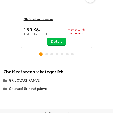
Obracečka na maso
Vařečka 50 
150 Kč
121 Kč
momentálně
/
ks
/
ks
vyprodáno
124 Kč
bez DPH
100 Kč
bez 
Detail
Zboží zařazeno v kategoriích
GRILOVACÍ PÁNVE
Grilovací litinové pánve