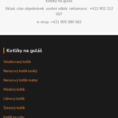
Kotlíky na guláš
Sklad, stav objednávek, osobní odběr, reklamace: +421 902 212
007
e-shop: +421 905 580 562
Kotlíky na guláš
Smaltovaný kotlík
Nerezový kotlík lesklý
Nerezový kotlík matný
Měděný kotlík
Litinový kotlík
Železný kotlík
Kotlík na ryby