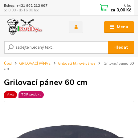
0
ks
Eshop: +421 902 212 007
za
0,00 Kč
od 8:00 - do 16:00 hod
Menu
Hledat
Úvod
GRILOVACÍ PÁNVE
Grilovací litinové pánve
Grilovací pánev 60
cm
Grilovací pánev 60 cm
Akce
TOP produkt