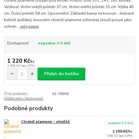
Chránič plamene (stojan pod kotlík). Použití: pod 10 L, 14 L, 16 L kotlíky.
Velikost: Vrchní vnější průměr 37 cm. Vrchní vnitřní průměr 33 cm. Výška 40
cm. Dolní průměr 54 cm. Upozornění: Základní barva na kovové - železné
kotlině (pařáku), kovovém chrániči plamene (ohniska) slouží pouze jako
ochran...
celý popis
Dostupnost
expedice 3-5 dnů
1 220 Kč
/
ks
1 008 Kč
bez DPH
Přidat do košíku
Číslo produktu:
01-70003
Hlídat cenu / dostupnost
Podobné produkty
Chránič plamene - ohniště
expedice 3-5 dnů
1 150 Kč
/
ks
950 Kč
bez DPH