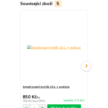
Související zboží
5
Smaltovaný kotlík 10 L + poklice
Smaltovaný 
naběračka
850 Kč
700 Kč
/
ks
/
ks
expedice 3-5 dnů
702 Kč
bez DPH
579 Kč
bez 