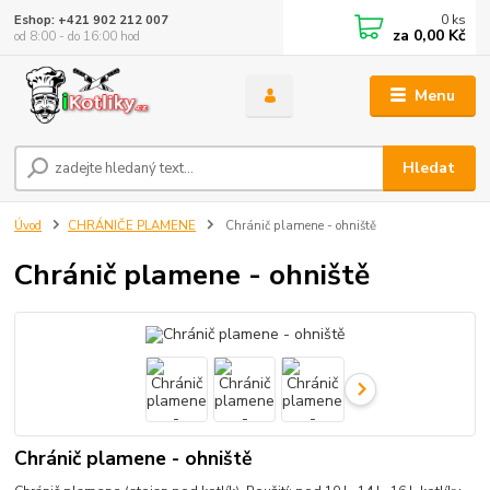
0
ks
Eshop: +421 902 212 007
za
0,00 Kč
od 8:00 - do 16:00 hod
Menu
Hledat
Úvod
CHRÁNIČE PLAMENE
Chránič plamene - ohniště
Chránič plamene - ohniště
Chránič plamene - ohniště