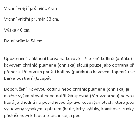
Vrchní vnější průměr 37 cm.
Vrchní vnitřní průměr 33 cm.
Výška 40 cm.
Dolní průměr 54 cm.
Upozornění: Základní barva na kovové - železné kotlině (pařáku),
kovovém chrániči plamene (ohniska) slouží pouze jako ochrana při
přenosu. Při prvním použití kotliny (pařáku) a kovovém topeništi se
barva odstraní (tzv.spáli)
Doporučení: Kovovou kotlinu nebo chránič plamene (ohniska) je
možne vyšamotovať nebo natřít žárupevná (žáruvzdornou) barvou,
která je vhodná na povrchovou úpravu kovových ploch, které jsou
vystaveny vysokým teplotám (kotle, krby, výfuky, komínové trubky,
příslušenství k tepelné technice, a pod.).