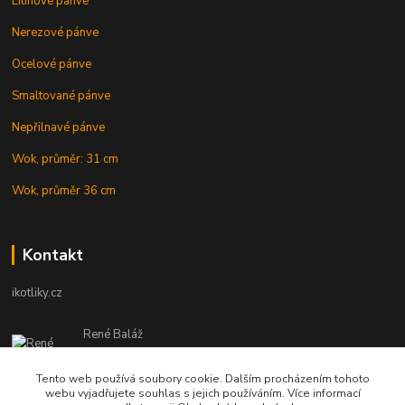
Litinové pánve
Nerezové pánve
Ocelové pánve
Smaltované pánve
Nepřilnavé pánve
Wok, průměr: 31 cm
Wok, průměr 36 cm
Kontakt
ikotliky.cz
René Baláž
Eshop: +421 902 212 007
od 8:00 - do 16:00 hod
Tento web používá soubory cookie. Dalším procházením tohoto
webu vyjadřujete souhlas s jejich používáním. Více informací