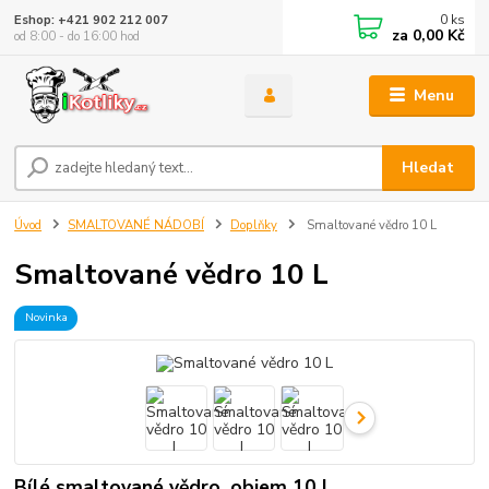
0
ks
Eshop: +421 902 212 007
za
0,00 Kč
od 8:00 - do 16:00 hod
Menu
Hledat
Úvod
SMALTOVANÉ NÁDOBÍ
Doplňky
Smaltované vědro 10 L
Smaltované vědro 10 L
Novinka
Bílé smaltované vědro, objem 10 L