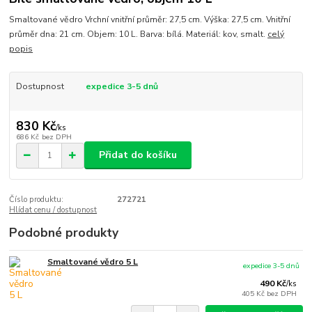
Smaltované vědro Vrchní vnitřní průměr: 27,5 cm. Výška: 27,5 cm. Vnitřní
průměr dna: 21 cm. Objem: 10 L. Barva: bílá. Materiál: kov, smalt.
celý
popis
Dostupnost
expedice 3-5 dnů
830 Kč
/
ks
686 Kč
bez DPH
Přidat do košíku
Číslo produktu:
272721
Hlídat cenu / dostupnost
Podobné produkty
Smaltované vědro 5 L
expedice 3-5 dnů
490 Kč
/
ks
405 Kč
bez DPH