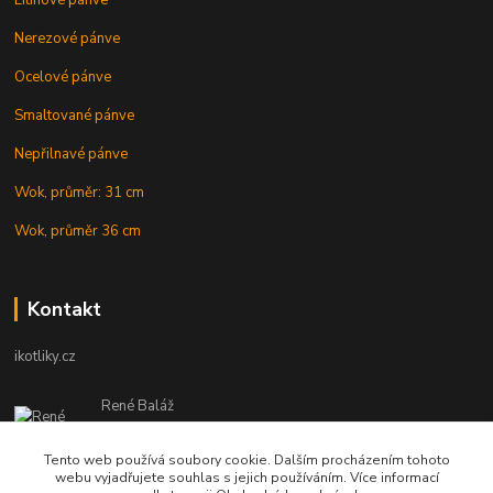
Litinové pánve
Nerezové pánve
Ocelové pánve
Smaltované pánve
Nepřilnavé pánve
Wok, průměr: 31 cm
Wok, průměr 36 cm
Kontakt
ikotliky.cz
René Baláž
Eshop: +421 902 212 007
od 8:00 - do 16:00 hod
Tento web používá soubory cookie. Dalším procházením tohoto
webu vyjadřujete souhlas s jejich používáním. Více informací
info@ikotliky.cz