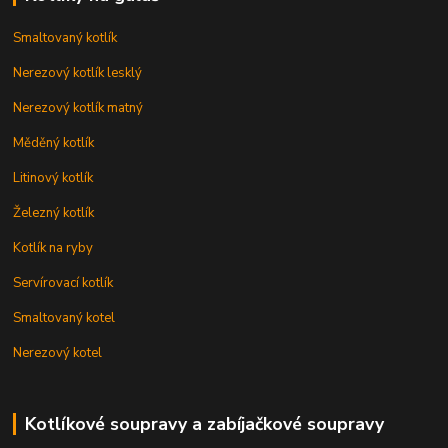
Smaltovaný kotlík
Nerezový kotlík lesklý
Nerezový kotlík matný
Měděný kotlík
Litinový kotlík
Železný kotlík
Kotlík na ryby
Servírovací kotlík
Smaltovaný kotel
Nerezový kotel
Kotlíkové soupravy a zabíjačkové soupravy