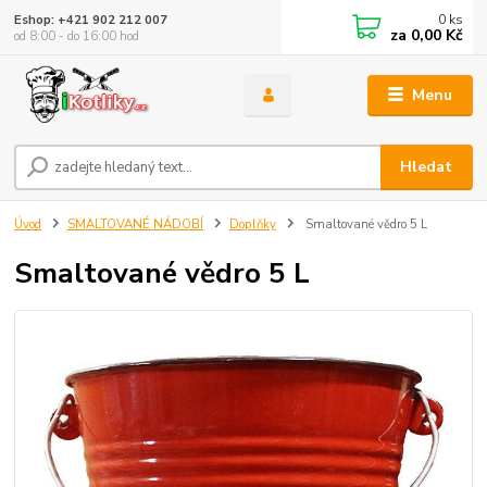
0
ks
Eshop: +421 902 212 007
za
0,00 Kč
od 8:00 - do 16:00 hod
Menu
Hledat
Úvod
SMALTOVANÉ NÁDOBÍ
Doplňky
Smaltované vědro 5 L
Smaltované vědro 5 L