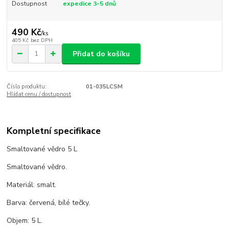
Dostupnost
expedice 3-5 dnů
490 Kč
/
ks
405 Kč
bez DPH
Přidat do košíku
Číslo produktu:
01-035LCSM
Hlídat cenu / dostupnost
Kompletní specifikace
Smaltované vědro 5 L
Smaltované vědro.
Materiál: smalt.
Barva: červená, bílé tečky.
Objem: 5 L.