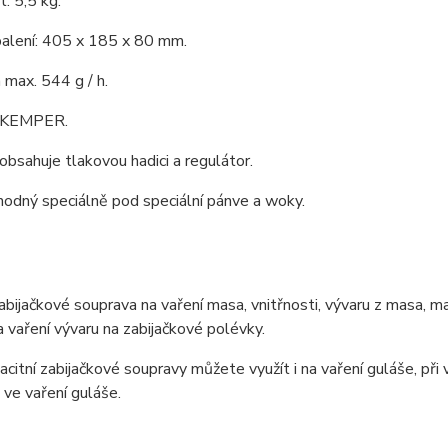
: 5,5 kg.
alení: 405 x 185 x 80 mm.
max. 544 g / h.
: KEMPER.
obsahuje tlakovou hadici a regulátor.
vhodný speciálně pod speciální pánve a woky.
zabijačkové souprava na vaření masa, vnitřnosti, vývaru z masa, ma
 vaření vývaru na zabijačkové polévky.
citní zabijačkové soupravy můžete využít i na vaření guláše, při 
 ve vaření guláše.