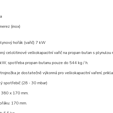
a
 nerez (inox)
plynový hořák (vařič) 7 kW
ný celolitinové velkokapacitní vařič na propan-butan s plynulou 
 kW, spotřeba propan-butanu pouze do 544 kg / h.
trojnožka je dostatečně výkonná pro velkokapacitní vaření, prikl
ý spotřebič (28 - 30 mbar)
 380 x 170 mm.
ořáku: 170 mm.