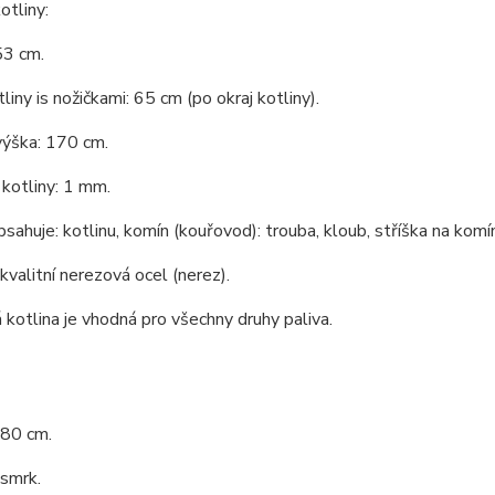
tliny:
53 cm.
liny is nožičkami: 65 cm (po okraj kotliny).
výška: 170 cm.
kotliny: 1 mm.
bsahuje: kotlinu, komín (kouřovod): trouba, kloub, stříška na komín
 kvalitní nerezová ocel (nerez).
kotlina je vhodná pro všechny druhy paliva.
 80 cm.
 smrk.