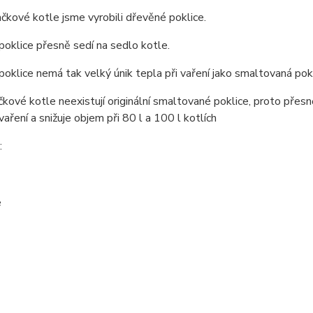
ačkové kotle jsme vyrobili dřevěné poklice.
oklice přesně sedí na sedlo kotle.
oklice nemá tak velký únik tepla při vaření jako smaltovaná pokl
čkové kotle neexistují originální smaltované poklice, proto přesně
vaření a snižuje objem při 80 l a 100 l kotlích
: