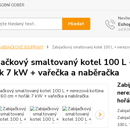
SOBNÍ ODBĚR
Nevíte
Hledat
Esho
od 8:0
ZABIJAČKOVÉ SOUPRAVY
Zabijačkový smaltovaný kotel 100 L + nerezov
jačkový smaltovaný kotel 100 L 
k 7 kW + vařečka a naběračka
Zabi
nere
hořá
Zabija
Zabija
100 L. 