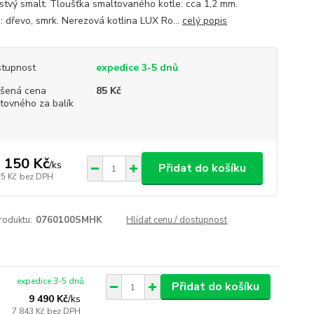
stvý smalt. Tloušťka smaltovaného kotle: cca 1,2 mm.
e: dřevo, smrk. Nerezová kotlina LUX Ro...
celý popis
tupnost
expedice 3-5 dnů
šená cena
85 Kč
tovného za balík
 150 Kč
/
ks
Přidat do košíku
15 Kč
bez DPH
roduktu:
0760100SMHK
Hlídat cenu / dostupnost
expedice 3-5 dnů
Přidat do košíku
9 490 Kč
/
ks
7 843 Kč
bez DPH