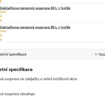
Zabijačkova nerezová souprava 60 L + hořák
Zabijačkova nerezová souprava 80 L + hořák
etní specifikace
Souv
tní specifikace
vá souprava na zabíjačky a velké kotlíkové akce.
vá souprava obsahuje: