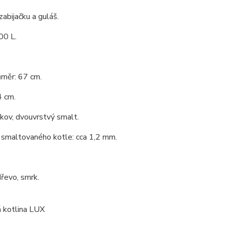
zabijačku a guláš.
00 L.
ůměr: 67 cm.
4 cm.
 kov, dvouvrstvý smalt.
 smaltovaného kotle: cca 1,2 mm.
dřevo, smrk.
 kotlina LUX