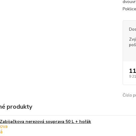
dvouvr
Poklic
Dos
Zvý
poš
11
9 2
Číslo p
é produkty
Zabijačkova nerezová souprava 50 L + hořák