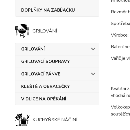
Hmotnost
DOPLŇKY NA ZABÍJAČKU
Rozměr b
Spotřeba 
GRILOVÁNÍ
Výrobce
Balení ne
GRILOVÁNÍ
Vařič je 
GRILOVACÍ SOUPRAVY
GRILOVACÍ PÁNVE
KLEŠTĚ A OBRACEČKY
Kvalitní 
vhodná na
VIDLICE NA OPÉKÁNÍ
Velkokapa
soutěžích
KUCHYŇSKÉ NÁČINÍ