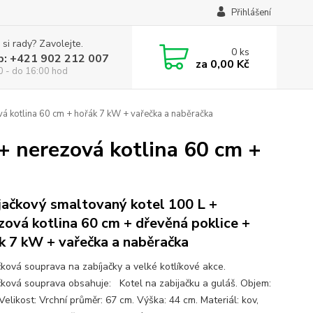
Přihlášení
 si rady? Zavolejte.
0
ks
p: +421 902 212 007
za
0,00 Kč
0 - do 16:00 hod
á kotlina 60 cm + hořák 7 kW + vařečka a naběračka
+ nerezová kotlina 60 cm +
jačkový smaltovaný kotel 100 L +
zová kotlina 60 cm + dřevěná poklice +
k 7 kW + vařečka a naběračka
čková souprava na zabíjačky a velké kotlíkové akce.
čková souprava obsahuje: Kotel na zabijačku a guláš. Objem:
Velikost: Vrchní průměr: 67 cm. Výška: 44 cm. Materiál: kov,