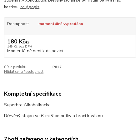
Superhra Alkoholkocka. Dřevěný stojan se 6-mi štamprlíky a hrací
kostkou.
celý popis
Dostupnost
momentálně vyprodáno
180 Kč
/
ks
149 Kč
bez DPH
Momentálně není k dispozici
Číslo produktu:
P617
Hlídat cenu / dostupnost
Kompletní specifikace
Superhra Alkoholkocka.
Dřevěný stojan se 6-mi štamprlíky a hrací kostkou.
Zboží zařazeno v kategoriích