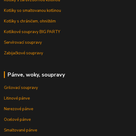
Kotlíky s žáruvzdornou kotlinou
Kotlíky so smaltovanou kotlinou
Kotlíky s chráničem, ohništěm
Kotlíkové soupravy BIG PARTY
Servírovací soupravy
Zabijačkové soupravy
Pánve, woky, soupravy
Grilovací soupravy
Litinové pánve
Nerezové pánve
Ocelové pánve
Smaltované pánve