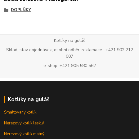
DOPLŇKY
Kotlíky na guláš
Sklad, stav objednávek, osobní odběr, reklamace: +421 902 212
007
e-shop: +421 905 580 562
Kotlíky na guláš
Smaltovaný kotlík
Nerezový kotlík lesklý
Nerezový kotlík matný