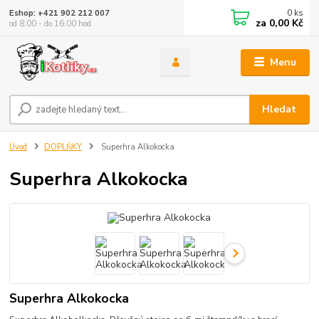
0
ks
Eshop: +421 902 212 007
za
0,00 Kč
od 8:00 - do 16:00 hod
Menu
Hledat
Úvod
DOPLŇKY
Superhra Alkokocka
Superhra Alkokocka
Superhra Alkokocka