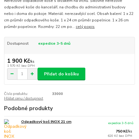
Nerezové odpadkové koše s držákem na vrchu. Šikovné nerezové
odpadkové koše do kanceláří, na chodbu do administrativní budovy
nebo i doma do pokoje. Materiál: nerezavějící ocel. Obsah balení: 1 x 22
cm průměr odpadkového koše. 1 x 24 cm průměr popelnice. 1 x 26 cm
průměr popelnice. Rozměry: 22 cm po...
celý popis
Dostupnost
expedice 3-5 dnů
1 900 Kč
/
ks
1 570 Kč
bez DPH
Přidat do košíku
Číslo produktu:
33000
Hlídat cenu / dostupnost
Podobné produkty
Odpadkový koš INOX 21 cm
expedice 3-5 dnů
750 Kč
/
ks
620 Kč
bez DPH