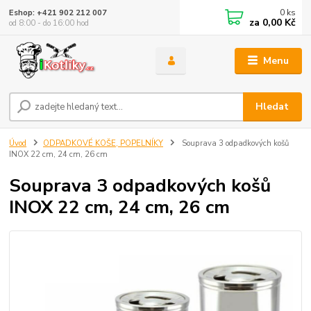
0
ks
Eshop: +421 902 212 007
za
0,00 Kč
od 8:00 - do 16:00 hod
Menu
Hledat
Úvod
ODPADKOVÉ KOŠE, POPELNÍKY
Souprava 3 odpadkových košů
INOX 22 cm, 24 cm, 26 cm
Souprava 3 odpadkových košů
INOX 22 cm, 24 cm, 26 cm