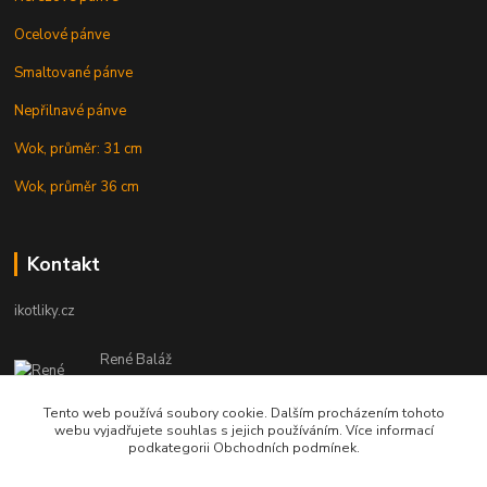
Ocelové pánve
Smaltované pánve
Nepřilnavé pánve
Wok, průměr: 31 cm
Wok, průměr 36 cm
Kontakt
ikotliky.cz
René Baláž
Eshop: +421 902 212 007
od 8:00 - do 16:00 hod
Tento web používá soubory cookie. Dalším procházením tohoto
webu vyjadřujete souhlas s jejich používáním. Více informací
info@ikotliky.cz
podkategorii Obchodních podmínek.