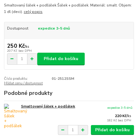
Smaltovaný šálek + podšálek Šálek + podšálek. Materiál: smalt. Objem:
1 dl (deci).
celý popis
Dostupnost
expedice 3-5 dnů
250 Kč
/
ks
207 Kč
bez DPH
Přidat do košíku
Číslo produktu:
01-2512SSM
Hlídat cenu / dostupnost
Podobné produkty
Smaltovaný šálek + podšálek
expedice 3-5 dnů
220 Kč
/
ks
182 Kč
bez DPH
Přidat do košíku