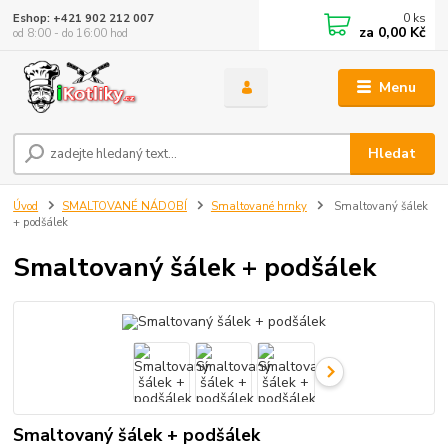
0
ks
Eshop: +421 902 212 007
za
0,00 Kč
od 8:00 - do 16:00 hod
Menu
Hledat
Úvod
SMALTOVANÉ NÁDOBÍ
Smaltované hrnky
Smaltovaný šálek
+ podšálek
Smaltovaný šálek + podšálek
Smaltovaný šálek + podšálek