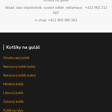
Kotlíky na guláš
Sklad, stav objednávek, osobní odběr, reklamace: +421 902 212
007
e-shop: +421 905 580 562
Kotlíky na guláš
Smaltovaný kotlík
Nerezový kotlík lesklý
Nerezový kotlík matný
Měděný kotlík
Litinový kotlík
Železný kotlík
Kotlík na ryby