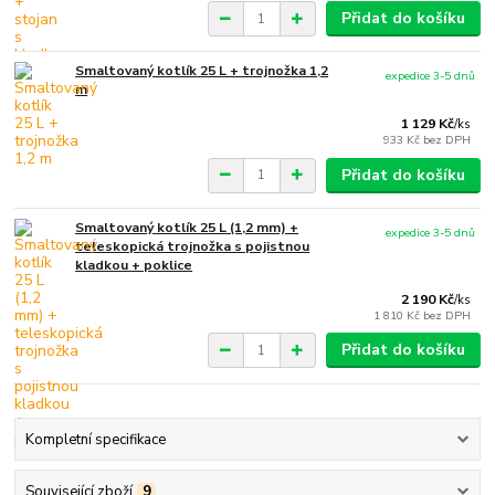
Přidat do košíku
Smaltovaný kotlík 25 L + trojnožka 1,2
expedice 3-5 dnů
m
1 129 Kč
/
ks
933 Kč
bez DPH
Přidat do košíku
Smaltovaný kotlík 25 L (1,2 mm) +
expedice 3-5 dnů
teleskopická trojnožka s pojistnou
kladkou + poklice
2 190 Kč
/
ks
1 810 Kč
bez DPH
Přidat do košíku
Kompletní specifikace
Související zboží
9