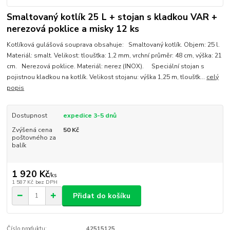
Smaltovaný kotlík 25 L + stojan s kladkou VAR +
nerezová poklice a misky 12 ks
Kotlíková gulášová souprava obsahuje: Smaltovaný kotlík. Objem: 25 l.
Materiál: smalt. Velikost: tloušťka: 1,2 mm, vrchní průměr: 48 cm, výška: 21
cm. Nerezová poklice. Materiál: nerez (INOX). Speciální stojan s
pojistnou kladkou na kotlík. Velikost stojanu: výška 1,25 m, tloušťk...
celý
popis
Dostupnost
expedice 3-5 dnů
Zvýšená cena
50 Kč
poštovného za
balík
1 920 Kč
/
ks
1 587 Kč
bez DPH
Přidat do košíku
Číslo produktu:
42515125