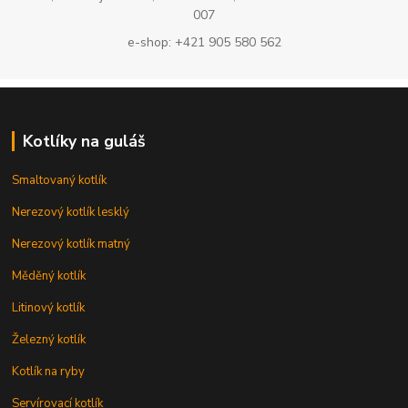
007
e-shop: +421 905 580 562
Kotlíky na guláš
Smaltovaný kotlík
Nerezový kotlík lesklý
Nerezový kotlík matný
Měděný kotlík
Litinový kotlík
Železný kotlík
Kotlík na ryby
Servírovací kotlík