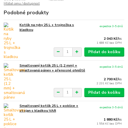
Hlídat cenu / dostupnost
Podobné produkty
Kotlík na ryby 25 L + trojnožka s
expedice 3-5 dnů
kladkou
2 043 Kč
/
ks
1 688 Kč
bez DPH
Přidat do košíku
Smaltovaný kotlík 25 L (1,2 mm) +
expedice 3-5 dnů
smaltovaná pánev + přenosné ohniště
2 700 Kč
/
ks
2 231 Kč
bez DPH
Přidat do košíku
Smaltovaný kotlík 25 L + poklice +
expedice 3-5 dnů
stojan s kladkou VAR
1 880 Kč
/
ks
1 554 Kč
bez DPH