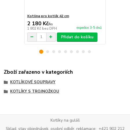
Kotlina pro kotlík 42 cm
Antikorová 
2 180 Kč
219 Kč
/
ks
/
ks
expedice 3-5 dnů
1 802 Kč
bez DPH
181 Kč
bez 
Přidat do košíku
Zboží zařazeno v kategoriích
KOTLÍKOVÉ SOUPRAVY
KOTLÍKY S TROJNOŽKOU
Kotlíky na guláš
Sklad, stav objednávek, osobní odběr, reklamace: +421 902 212