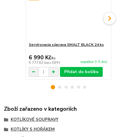
Servírovacia súprava SMALT BLACK 24 ks
Hořák 7 kW 
příslušenstv
6 990 Kč
1 499 Kč
/
ks
expedice 3-5 dnů
5 777 Kč
bez DPH
1 239 Kč
bez
Přidat do košíku
Zboží zařazeno v kategoriích
KOTLÍKOVÉ SOUPRAVY
KOTLÍKY S HOŘÁKEM