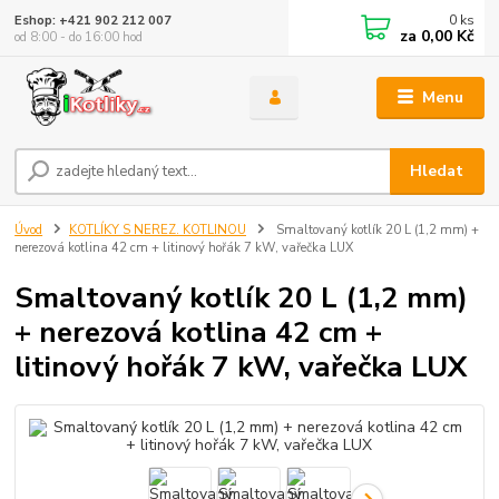
0
ks
Eshop: +421 902 212 007
za
0,00 Kč
od 8:00 - do 16:00 hod
Menu
Hledat
Úvod
KOTLÍKY S NEREZ. KOTLINOU
Smaltovaný kotlík 20 L (1,2 mm) +
nerezová kotlina 42 cm + litinový hořák 7 kW, vařečka LUX
Smaltovaný kotlík 20 L (1,2 mm)
+ nerezová kotlina 42 cm +
litinový hořák 7 kW, vařečka LUX