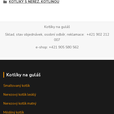
KOTLÍKY S NEREZ. KOTLINOU
Kotlíky na guláš
Sklad, stav objednávek, osobní odběr, reklamace: +421 902 212
007
e-shop: +421 905 580 562
Kotlíky na guláš
Smaltovaný kotlík
Nerezový kotlík lesklý
Nerezový kotlík matný
Měděný kotlík