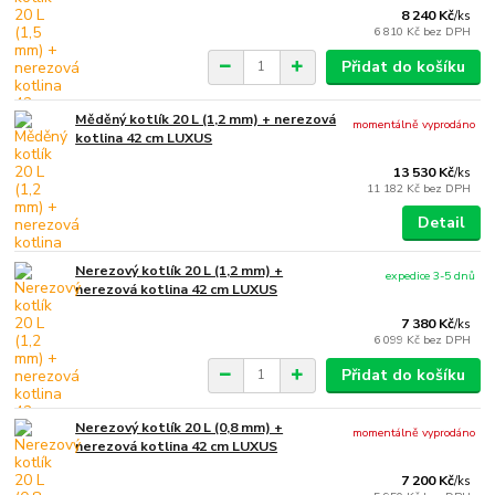
8 240 Kč
/
ks
6 810 Kč
bez DPH
Přidat do košíku
Měděný kotlík 20 L (1,2 mm) + nerezová
momentálně vyprodáno
kotlina 42 cm LUXUS
13 530 Kč
/
ks
11 182 Kč
bez DPH
Detail
Nerezový kotlík 20 L (1,2 mm) +
expedice 3-5 dnů
nerezová kotlina 42 cm LUXUS
7 380 Kč
/
ks
6 099 Kč
bez DPH
Přidat do košíku
Nerezový kotlík 20 L (0,8 mm) +
momentálně vyprodáno
nerezová kotlina 42 cm LUXUS
7 200 Kč
/
ks