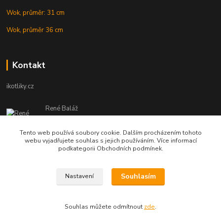
Wok, průměr: 31 cm
Wok, průměr 36 cm
Kontakt
ikotliky.cz
René Baláž
Eshop: +421 902 212 007
od 8:00 - do 16:00 hod
Tento web používá soubory cookie. Dalším procházením tohoto
webu vyjadřujete souhlas s jejich používáním. Více informací
info@ikotliky.cz
podkategorii Obchodních podmínek.
Souhlasím
Nastavení
Copyright © 2014-2020 IKOTLIKY.CZ, všetky práva vyhradené..
Souhlas můžete odmítnout
zde
.
Vytvořeno na
Eshop-rychle.cz