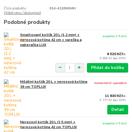
Číslo produktu:
014-4220NSMH
Hlídat cenu / dostupnost
Podobné produkty
Smaltovaný kotlík 20 L (1,2 mm) +
expedice 3-5 dnů
nerezová kotlina 42 cm + vareška a
naberačka LUX
6 520 Kč
/
ks
5 388 Kč
bez DPH
Přidat do košíku
Měděný kotlík 20 L + nerezová kotlina
momentálně vyprodáno
39 cm TOPLUX
11 830 Kč
/
ks
9 777 Kč
bez DPH
Detail
Nerezový kotlík 20 L (1,5 mm) +
expedice 3-5 dnů
nerezová kotlina 42 cm TOPLUX