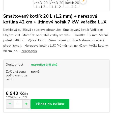
Smaltovaný kotlík 20 L (1,2 mm) + nerezová
kotlina 42 cm + litinový hořák 7 kW, vařečka LUX
Kotlíková gulášová souprava obsahuje: Smaltovaný kotlík. Velikost:
Objem: 20 L. Materiál: ocel, dvě vrstvy smalltu. Tloušťka: 1,2 mm. Vrchní
průměr: 49,5 cm. Výška: 19 cm. Smaltovaná poklice Materiál: ocelový
plech, smalt. Nerezová kotlina LUX Průměr kotliny: 42 cm. Výška kotliny:
68 cm (po ...
celý popis
Dostupnost
expedice 3-5 dnů
Zvýšená cena
50 Kč
poštovného za
balík
6 940 Kč
/
ks
5 736 Kč
bez DPH
Přidat do košíku