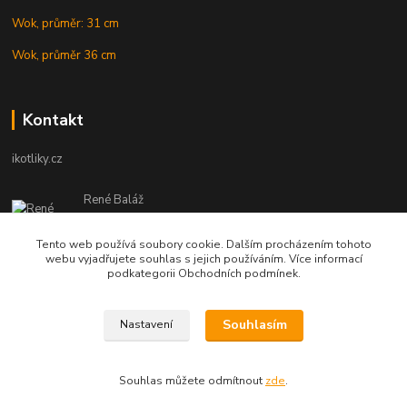
Wok, průměr: 31 cm
Wok, průměr 36 cm
Kontakt
ikotliky.cz
René Baláž
Eshop: +421 902 212 007
od 8:00 - do 16:00 hod
Tento web používá soubory cookie. Dalším procházením tohoto
webu vyjadřujete souhlas s jejich používáním. Více informací
info@ikotliky.cz
podkategorii Obchodních podmínek.
Souhlasím
Nastavení
Copyright © 2014-2020 IKOTLIKY.CZ, všetky práva vyhradené..
Souhlas můžete odmítnout
zde
.
Vytvořeno na
Eshop-rychle.cz