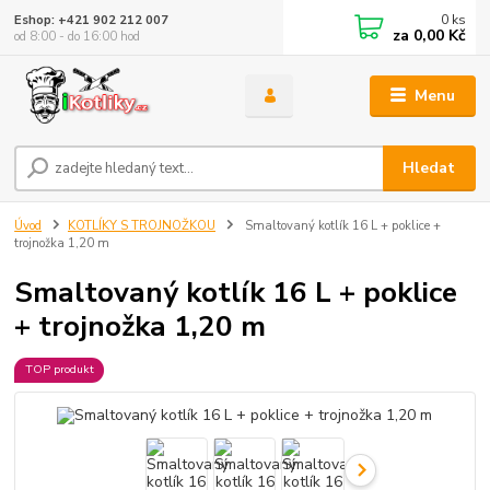
0
ks
Eshop: +421 902 212 007
za
0,00 Kč
od 8:00 - do 16:00 hod
Menu
Hledat
Úvod
KOTLÍKY S TROJNOŽKOU
Smaltovaný kotlík 16 L + poklice +
trojnožka 1,20 m
Smaltovaný kotlík 16 L + poklice
+ trojnožka 1,20 m
TOP produkt