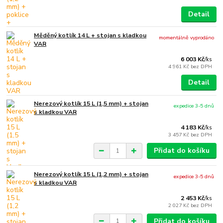
Detail
Měděný kotlík 14 L + stojan s kladkou
momentálně vyprodáno
VAR
6 003 Kč
/
ks
4 961 Kč
bez DPH
Detail
Nerezový kotlík 15 L (1,5 mm) + stojan
expedice 3-5 dnů
s kladkou VAR
4 183 Kč
/
ks
3 457 Kč
bez DPH
Přidat do košíku
Nerezový kotlík 15 L (1,2 mm) + stojan
expedice 3-5 dnů
s kladkou VAR
2 453 Kč
/
ks
2 027 Kč
bez DPH
Přidat do košíku