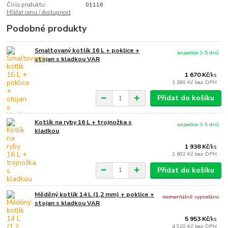
Číslo produktu:
01116
Hlídat cenu / dostupnost
Podobné produkty
Smaltovaný kotlík 16 L + poklice +
expedice 3-5 dnů
stojan s kladkou VAR
1 670 Kč
/
ks
1 380 Kč
bez DPH
Přidat do košíku
Kotlík na ryby 16 L + trojnožka s
expedice 3-5 dnů
kladkou
1 938 Kč
/
ks
1 602 Kč
bez DPH
Přidat do košíku
Měděný kotlík 14 L (1,2 mm) + poklice +
momentálně vyprodáno
stojan s kladkou VAR
5 953 Kč
/
ks
4 920 Kč
bez DPH