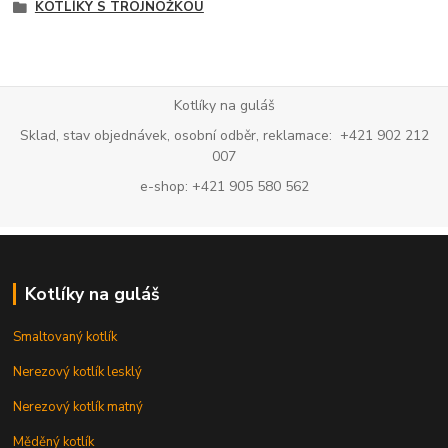
KOTLÍKY S TROJNOŽKOU
Kotlíky na guláš
Sklad, stav objednávek, osobní odběr, reklamace: +421 902 212
007
e-shop: +421 905 580 562
Kotlíky na guláš
Smaltovaný kotlík
Nerezový kotlík lesklý
Nerezový kotlík matný
Měděný kotlík