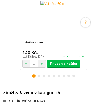
Vařečka 60 cm
Paprikový k
140 Kč
220 Kč
/
ks
/
ks
expedice 3-5 dnů
116 Kč
bez DPH
182 Kč
bez 
Přidat do košíku
Zboží zařazeno v kategoriích
KOTLÍKOVÉ SOUPRAVY