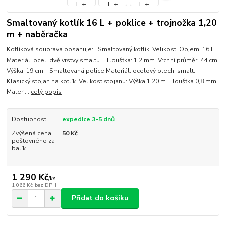
Smaltovaný kotlík 16 L + poklice + trojnožka 1,20
m + naběračka
Kotlíková souprava obsahuje: Smaltovaný kotlík. Velikost: Objem: 16 L.
Materiál: ocel, dvě vrstvy smaltu. Tloušťka: 1,2 mm. Vrchní průměr: 44 cm.
Výška: 19 cm. Smaltovaná police Materiál: ocelový plech, smalt.
Klasický stojan na kotlík. Velikost stojanu: Výška 1,20 m. Tloušťka 0,8 mm.
Materi...
celý popis
Dostupnost
expedice 3-5 dnů
Zvýšená cena
50 Kč
poštovného za
balík
1 290 Kč
/
ks
1 066 Kč
bez DPH
Přidat do košíku