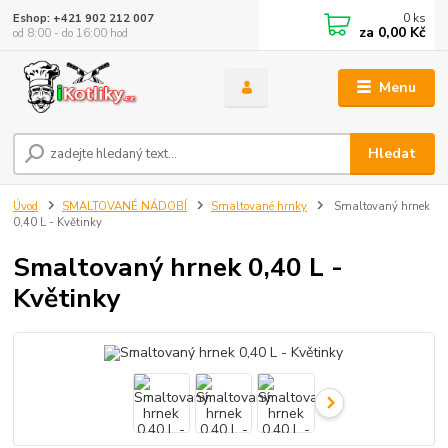
0
ks
Eshop: +421 902 212 007
za
0,00 Kč
od 8:00 - do 16:00 hod
Menu
Hledat
Úvod
SMALTOVANÉ NÁDOBÍ
Smaltované hrnky
Smaltovaný hrnek
0,40 L - Květinky
Smaltovaný hrnek 0,40 L -
Květinky