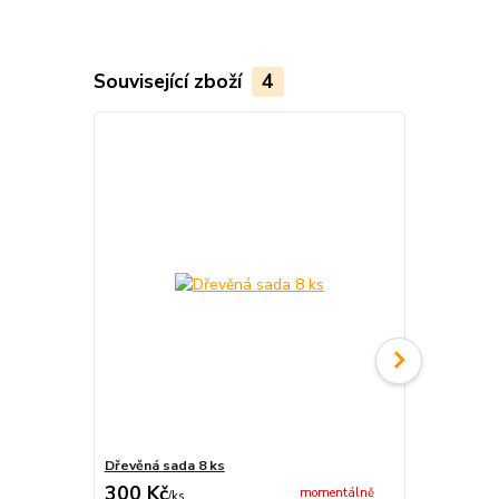
Související zboží
4
Dřevěná sada 8 ks
Steakové 
300 Kč
900 Kč
momentálně
/
ks
/
ks