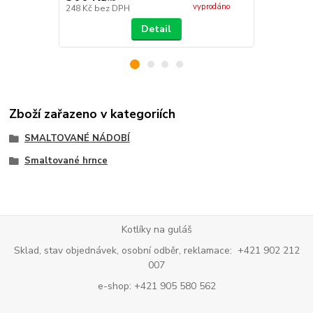
vyprodáno
248 Kč
bez DPH
744 Kč
bez 
Detail
Zboží zařazeno v kategoriích
SMALTOVANÉ NÁDOBÍ
Smaltované hrnce
Kotlíky na guláš
Sklad, stav objednávek, osobní odběr, reklamace: +421 902 212
007
e-shop: +421 905 580 562