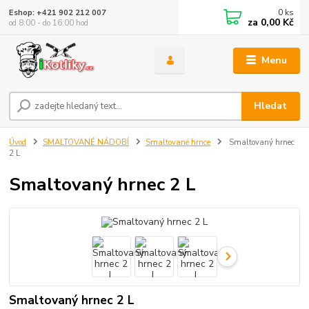
0
ks
Eshop: +421 902 212 007
za
0,00 Kč
od 8:00 - do 16:00 hod
Menu
Hledat
Úvod
SMALTOVANÉ NÁDOBÍ
Smaltované hrnce
Smaltovaný hrnec
2 L
Smaltovaný hrnec 2 L
Smaltovaný hrnec 2 L