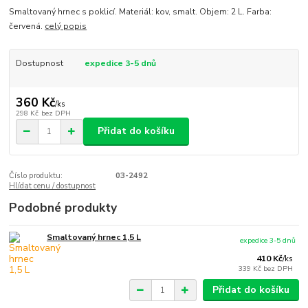
Smaltovaný hrnec s poklicí. Materiál: kov, smalt. Objem: 2 L. Farba:
červená.
celý popis
Dostupnost
expedice 3-5 dnů
360 Kč
/
ks
298 Kč
bez DPH
Přidat do košíku
Číslo produktu:
03-2492
Hlídat cenu / dostupnost
Podobné produkty
Smaltovaný hrnec 1,5 L
expedice 3-5 dnů
410 Kč
/
ks
339 Kč
bez DPH
Přidat do košíku