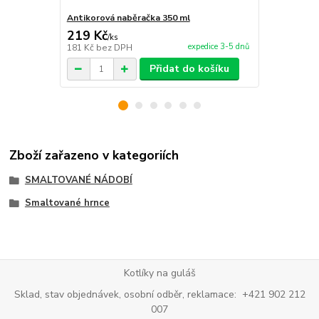
Antikorová naběračka 350 ml
Vařečka 50 
219 Kč
121 Kč
/
ks
/
ks
expedice 3-5 dnů
181 Kč
bez DPH
100 Kč
bez 
Přidat do košíku
Zboží zařazeno v kategoriích
SMALTOVANÉ NÁDOBÍ
Smaltované hrnce
Kotlíky na guláš
Sklad, stav objednávek, osobní odběr, reklamace: +421 902 212
007