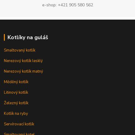
e-shop: +421 905 580 562
Kotlíky na guláš
Smaltovaný kotlík
Nerezový kotlík lesklý
Nerezový kotlík matný
Měděný kotlík
Litinový kotlík
Železný kotlík
Kotlík na ryby
Servírovací kotlík
Smaltovaný kotel