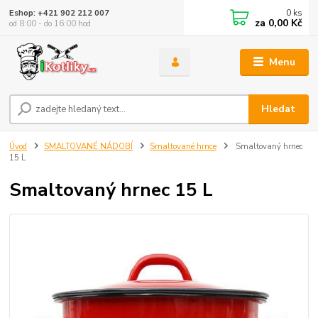
0
ks
Eshop: +421 902 212 007
za
0,00 Kč
od 8:00 - do 16:00 hod
Menu
Hledat
Úvod
SMALTOVANÉ NÁDOBÍ
Smaltované hrnce
Smaltovaný hrnec
15 L
Smaltovaný hrnec 15 L