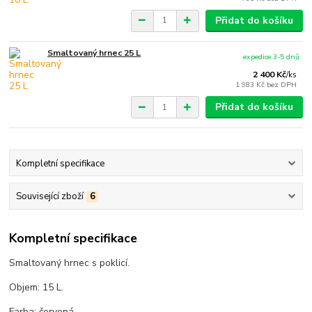
Přidat do košíku
Smaltovaný hrnec 25 L
expedice 3-5 dnů
2 400 Kč
/
ks
1 983 Kč
bez DPH
Přidat do košíku
Kompletní specifikace
Související zboží
6
Kompletní specifikace
Smaltovaný hrnec s poklicí.
Objem: 15 L.
Farba: červená.