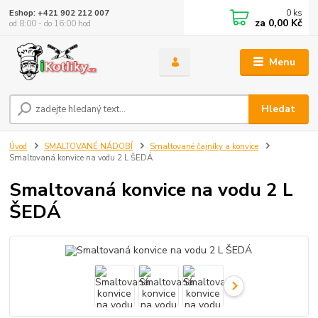
0
ks
Eshop: +421 902 212 007
za
0,00 Kč
od 8:00 - do 16:00 hod
Menu
Hledat
Úvod
SMALTOVANÉ NÁDOBÍ
Smaltované čajníky a konvice
Smaltovaná konvice na vodu 2 L ŠEDÁ
Smaltovaná konvice na vodu 2 L
ŠEDÁ