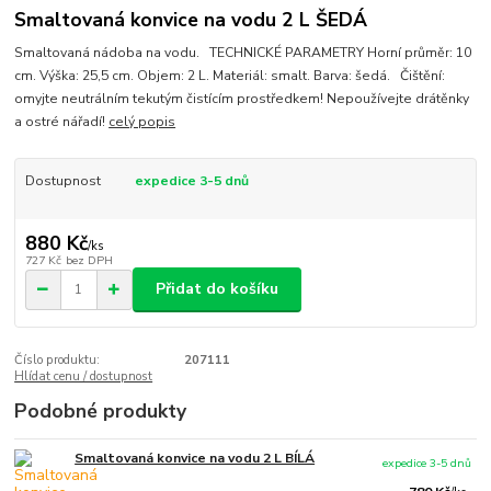
Smaltovaná konvice na vodu 2 L ŠEDÁ
Smaltovaná nádoba na vodu. TECHNICKÉ PARAMETRY Horní průměr: 10
cm. Výška: 25,5 cm. Objem: 2 L. Materiál: smalt. Barva: šedá. Čištění:
omyjte neutrálním tekutým čistícím prostředkem! Nepoužívejte drátěnky
a ostré nářadí!
celý popis
Dostupnost
expedice 3-5 dnů
880 Kč
/
ks
727 Kč
bez DPH
Přidat do košíku
Číslo produktu:
207111
Hlídat cenu / dostupnost
Podobné produkty
Smaltovaná konvice na vodu 2 L BÍLÁ
expedice 3-5 dnů