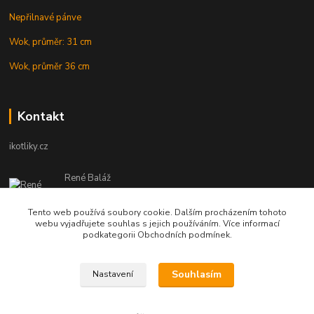
Nepřilnavé pánve
Wok, průměr: 31 cm
Wok, průměr 36 cm
Kontakt
ikotliky.cz
René Baláž
Eshop: +421 902 212 007
od 8:00 - do 16:00 hod
Tento web používá soubory cookie. Dalším procházením tohoto
webu vyjadřujete souhlas s jejich používáním. Více informací
info@ikotliky.cz
podkategorii Obchodních podmínek.
Souhlasím
Nastavení
Copyright © 2014-2020 IKOTLIKY.CZ, všetky práva vyhradené..