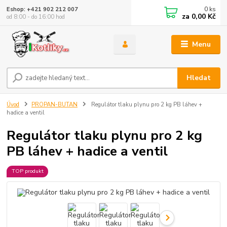
0
ks
Eshop: +421 902 212 007
za
0,00 Kč
od 8:00 - do 16:00 hod
Menu
Hledat
Úvod
PROPAN-BUTAN
Regulátor tlaku plynu pro 2 kg PB láhev +
hadice a ventil
Regulátor tlaku plynu pro 2 kg
PB láhev + hadice a ventil
TOP produkt