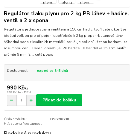
Regulátor tlaku plynu pro 2 kg PB láhev + hadice,
ventil a 2 x spona
Regulátor s jednocestným ventilem a 150 cm hadicí tvoří celek, který je
ideální volbou pro připojení spotřebiče k 2 kg propan-butanové láhvi.
Výhodná sada z kvalitních materiálů zaručuje solidní užitnou hodnotu za
rozumnou cenu. Balení obsahuje: PB hadice 10 bar délka 150 cm, vnitřní
průměr 9 mm. 2 ...
celý popis
Dostupnost
expedice 3-5 dnů
990 Kč
/
ks
818 Kč
bez DPH
Přidat do košíku
Číslo produktu:
DSG2KG38
Hlídat cenu / dostupnost
Podobné produkty