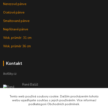
Nerezové pánve
Ocelové pánve
Smaltované pánve
Nepřilnavé pánve
Wok, průměr: 31 cm
Wok, průměr 36 cm
Kontakt
ikotliky.cz
René Baláž
Eshop: +421 902 212 007
od 8:00 - do 16:00 hod
Tento web používá soubory cookie. Dalším procházením tohoto
webu vyjadřujete souhlas s jejich používáním. Více informací
info@ikotliky.cz
podkategorii Obchodních podmínek.