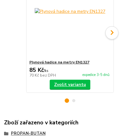
Plynová hadice na metry EN1327
Plynový hoř
85 Kč
2 580 Kč
/
ks
expedice 3-5 dnů
70 Kč
bez DPH
2 132 Kč
bez
Zvolit variantu
Zboží zařazeno v kategoriích
PROPAN-BUTAN