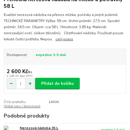
58 L
Kvalitní nerezová nádoba na přenos mléka, polévky a jiných pokrmů.
TECHNICKÉ PARAMETRY Výška: 59 cm. Vrchní průměr: 27,5 cm. Spodní
průměr: 34,5 cm. Objem: cca 58 L. Hmotnost: 3,85 kg. Materiál:
nerezavějící ocel, silikon (těsnění). Ošetřování nádoby: Používat pouze
tekuté čistící potřeby. Nepou...
celý popis
Dostupnost
expedice 3-5 dnů
2 600 Kč
/
ks
2 149 Kč
bez DPH
Přidat do košíku
Číslo produktu:
14024
Hlídat cenu / dostupnost
Podobné produkty
Nerezová nádoba 35 L
expedice 3-5 dnů