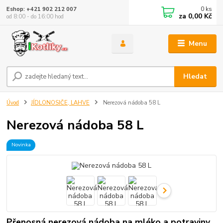
0
ks
Eshop: +421 902 212 007
za
0,00 Kč
od 8:00 - do 16:00 hod
Menu
Hledat
Úvod
JÍDLONOSIČE, LAHVE
Nerezová nádoba 58 L
Nerezová nádoba 58 L
Novinka
Přenosná nerezová nádoba na mléko a potraviny