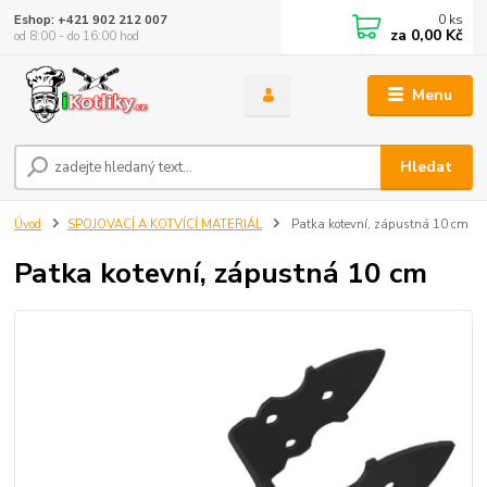
0
ks
Eshop: +421 902 212 007
za
0,00 Kč
od 8:00 - do 16:00 hod
Menu
Hledat
Úvod
SPOJOVACÍ A KOTVÍCÍ MATERIÁL
Patka kotevní, zápustná 10 cm
Patka kotevní, zápustná 10 cm