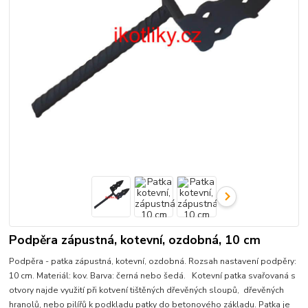
Podpěra zápustná, kotevní, ozdobná, 10 cm
Podpěra - patka zápustná, kotevní, ozdobná. Rozsah nastavení podpěry:
10 cm. Materiál: kov. Barva: černá nebo šedá. Kotevní patka svařovaná s
otvory najde využití při kotvení tištěných dřevěných sloupů, dřevěných
hranolů, nebo pilířů k podkladu patky do betonového základu. Patka je