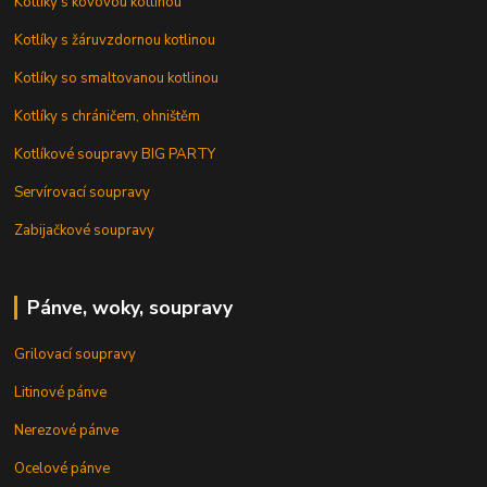
Kotlíky s kovovou kotlinou
Kotlíky s žáruvzdornou kotlinou
Kotlíky so smaltovanou kotlinou
Kotlíky s chráničem, ohništěm
Kotlíkové soupravy BIG PARTY
Servírovací soupravy
Zabijačkové soupravy
Pánve, woky, soupravy
Grilovací soupravy
Litinové pánve
Nerezové pánve
Ocelové pánve