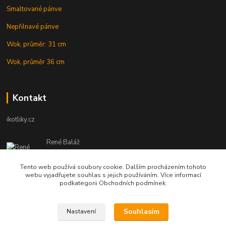
Smaltované pánve
Nepřilnavé pánve
Wok, průměr: 31 cm
Wok, průměr 36 cm
Kontakt
ikotliky.cz
René Baláž
Eshop: +421 902 212 007
od 8:00 - do 16:00 hod
Tento web používá soubory cookie. Dalším procházením tohoto
webu vyjadřujete souhlas s jejich používáním. Více informací
info@ikotliky.cz
podkategorii Obchodních podmínek.
Souhlasím
Nastavení