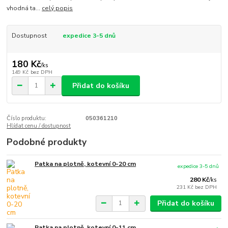
vhodná ta...
celý popis
Dostupnost
expedice 3-5 dnů
180 Kč
/
ks
149 Kč
bez DPH
Přidat do košíku
Číslo produktu:
050361210
Hlídat cenu / dostupnost
Podobné produkty
Patka na plotně, kotevní 0-20 cm
expedice 3-5 dnů
280 Kč
/
ks
231 Kč
bez DPH
Přidat do košíku
Patka na plotně, kotevní 0-11 cm