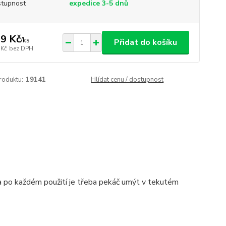
tupnost
expedice 3-5 dnů
9 Kč
/
ks
Přidat do košíku
 Kč
bez DPH
roduktu:
19141
Hlídat cenu / dostupnost
a po každém použití je třeba pekáč umýt v tekutém