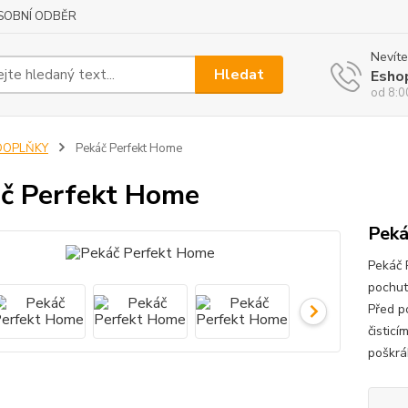
SOBNÍ ODBĚR
Nevíte
Hledat
Esho
od 8:0
DOPLŇKY
Pekáč Perfekt Home
č Perfekt Home
Peká
Pekáč 
pochut
Před p
čistic
poškrá