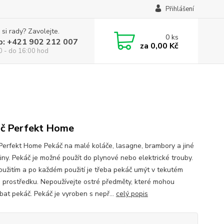
Přihlášení
 si rady? Zavolejte.
0
ks
p: +421 902 212 007
za
0,00 Kč
0 - do 16:00 hod
č Perfekt Home
Perfekt Home Pekáč na malé koláče, lasagne, brambory a jiné
iny. Pekáč je možné použít do plynové nebo elektrické trouby.
oužitím a po každém použití je třeba pekáč umýt v tekutém
ím prostředku. Nepoužívejte ostré předměty, které mohou
bat pekáč. Pekáč je vyroben s nepř...
celý popis