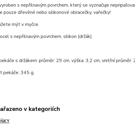
vyroben s nepřilnavým povrchem, který se vyznačuje nepripaľovan
e pouze dřevěné nebo silikonové obracečky, vařečky!
žete mýt v myčce.
 ocel s nepřilnavým povrchem, silikon (držák).
pekáče s držákem: průměr: 29 cm, výška: 3,2 cm, vnitřní průměr: 
 pekáče: 345 g.
zařazeno v kategoriích
LŇKY