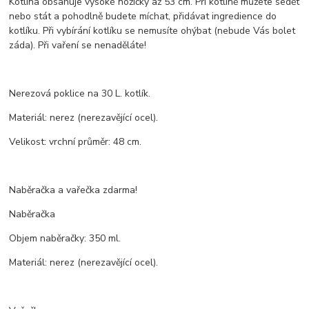
Kotlina obsahuje vysoké nožičky až 53 cm. Při kotlině můžete sedět
nebo stát a pohodlně budete míchat, přidávat ingredience do
kotlíku. Při vybírání kotlíku se nemusíte ohýbat (nebude Vás bolet
záda). Při vaření se nenaděláte!
Nerezová poklice na 30 L. kotlík.
Materiál: nerez (nerezavějící ocel).
Velikost: vrchní průměr: 48 cm.
Naběračka a vařečka zdarma!
Naběračka
Objem naběračky: 350 ml.
Materiál: nerez (nerezavějící ocel).