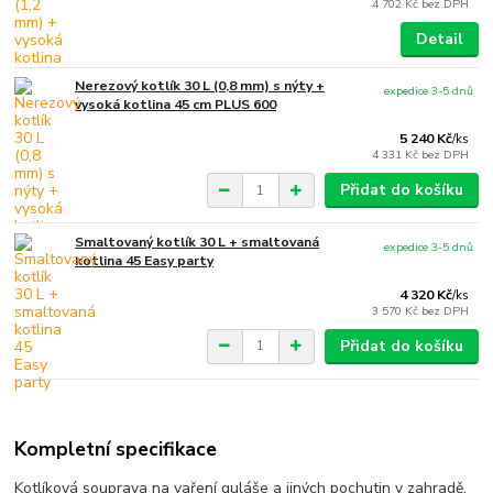
4 702 Kč
bez DPH
Detail
Nerezový kotlík 30 L (0,8 mm) s nýty +
expedice 3-5 dnů
vysoká kotlina 45 cm PLUS 600
5 240 Kč
/
ks
4 331 Kč
bez DPH
Přidat do košíku
Smaltovaný kotlík 30 L + smaltovaná
expedice 3-5 dnů
kotlina 45 Easy party
4 320 Kč
/
ks
3 570 Kč
bez DPH
Přidat do košíku
Kompletní specifikace
Kotlíková souprava na vaření guláše a jiných pochutin v zahradě,