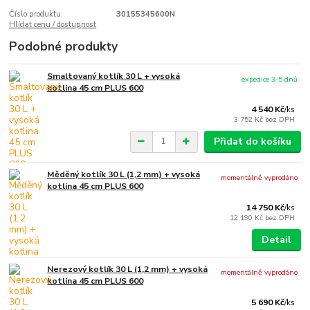
Číslo produktu:
30155345600N
Hlídat cenu / dostupnost
Podobné produkty
Smaltovaný kotlík 30 L + vysoká
expedice 3-5 dnů
kotlina 45 cm PLUS 600
4 540 Kč
/
ks
3 752 Kč
bez DPH
Přidat do košíku
Měděný kotlík 30 L (1,2 mm) + vysoká
momentálně vyprodáno
kotlina 45 cm PLUS 600
14 750 Kč
/
ks
12 190 Kč
bez DPH
Detail
Nerezový kotlík 30 L (1,2 mm) + vysoká
momentálně vyprodáno
kotlina 45 cm PLUS 600
5 690 Kč
/
ks