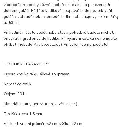
v přírodě pro rodiny, různé společenské akce a posezení při
dobrém guláši. Při této kotlíkové soupravě bude požitek vařit
guláš v zahradě nebo v přírodě. Kotlina obsahuje vysoké nožičky
až 53 cm.
Při kotlině můžete sedět nebo stát a pohodlně budete míchat,
přidávat ingredience do kotlíku. Při vybírání kotlíku se nemusíte
ohýbat (nebude Vás bolet záda). Při vaření se nenaděláte!
TECHNICKÉ PARAMETRY
Obsah kotlíkové gulášové soupravy:
Nerezový kotlík
Objem: 30 L.
Materiál: matný nerez, (nerezavějící ocel).
Tloušťka: cca 1,5 mm.
Velikost: vrchní průměr: 52 cm, výška: 22 cm.