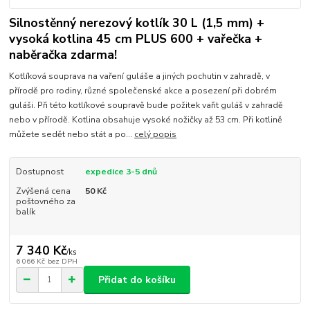
Silnostěnný nerezový kotlík 30 L (1,5 mm) +
vysoká kotlina 45 cm PLUS 600 + vařečka +
naběračka zdarma!
Kotlíková souprava na vaření guláše a jiných pochutin v zahradě, v
přírodě pro rodiny, různé společenské akce a posezení při dobrém
guláši. Při této kotlíkové soupravě bude požitek vařit guláš v zahradě
nebo v přírodě. Kotlina obsahuje vysoké nožičky až 53 cm. Při kotlině
můžete sedět nebo stát a po...
celý popis
Dostupnost
expedice 3-5 dnů
Zvýšená cena
50 Kč
poštovného za
balík
7 340 Kč
/
ks
6 066 Kč
bez DPH
Přidat do košíku