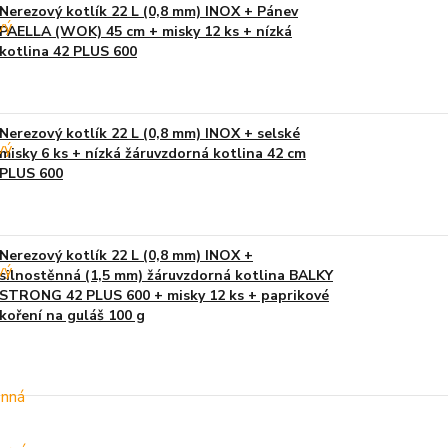
Nerezový kotlík 22 L (0,8 mm) INOX + Pánev
PAELLA (WOK) 45 cm + misky 12 ks + nízká
kotlina 42 PLUS 600
Nerezový kotlík 22 L (0,8 mm) INOX + selské
misky 6 ks + nízká žáruvzdorná kotlina 42 cm
PLUS 600
Nerezový kotlík 22 L (0,8 mm) INOX +
silnostěnná (1,5 mm) žáruvzdorná kotlina BALKY
STRONG 42 PLUS 600 + misky 12 ks + paprikové
koření na guláš 100 g