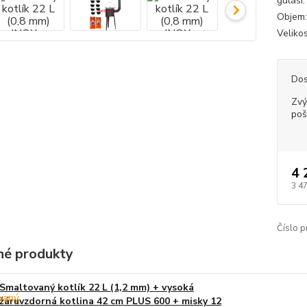
guláši
Objem: 
Velikos
Dos
Zvý
poš
4 
3 4
Číslo p
é produkty
Smaltovaný kotlík 22 L (1,2 mm) + vysoká
žáruvzdorná kotlina 42 cm PLUS 600 + misky 12