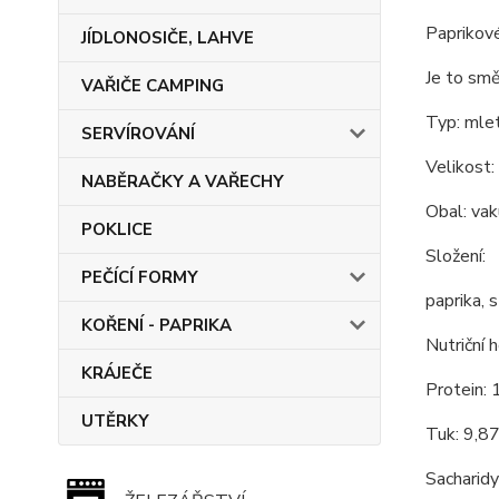
Paprikové
JÍDLONOSIČE, LAHVE
Je to smě
VAŘIČE CAMPING
Typ: mlet
SERVÍROVÁNÍ
Velikost:
NABĚRAČKY A VAŘECHY
Obal: va
POKLICE
Složení:
PEČÍCÍ FORMY
paprika, s
KOŘENÍ - PAPRIKA
Nutriční 
KRÁJEČE
Protein: 
UTĚRKY
Tuk: 9,8
Sacharidy