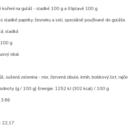
 koření na guláš - sladké 100 g a štiplavé 100 g
s sladké papriky, česneku a soli, speciálně používané do guláše.
á, sladká
 100 g
kuový obal
ůl, sušená zelenina - mix, červená cibule, kmín, bobkový list, rajče
hodnoty (g / 100 g) Energie: 1252 kJ (302 kcal) / 100 g
13,86
7
: 22,17