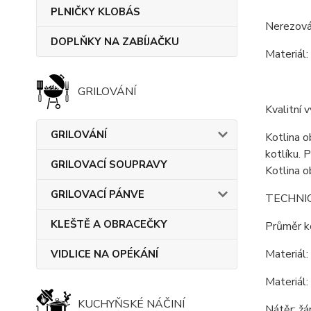
PLNIČKY KLOBÁS
Nerezová
DOPLŇKY NA ZABÍJAČKU
Materiál:
GRILOVÁNÍ
Kvalitní 
GRILOVÁNÍ
Kotlina o
kotlíku. 
GRILOVACÍ SOUPRAVY
Kotlina o
GRILOVACÍ PÁNVE
TECHNI
KLEŠTĚ A OBRACEČKY
Průměr ko
Materiál:
VIDLICE NA OPÉKÁNÍ
Materiál:
KUCHYŇSKÉ NÁČINÍ
Nátěr: žá