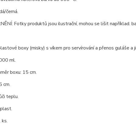
dá/černá.
Í: Fotky produktů jsou ilustrační, mohou se lišit například. bar
lastové boxy (misky) s víkem pro servírování a přenos guláše a j
000 ml.
ůměr boxu: 15 cm.
5 cm.
či teplu.
 plast.
 ks.