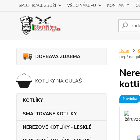
SPECIFIKACE ZBOŽÍ
VŠE O NÁKUPU
KONTAKTY
O
Úvod
K
DOPRAVA ZDARMA
pepř na gu
Nere
KOTLÍKY NA GULÁŠ
kotl
Novinka
KOTLÍKY
SMALTOVANÉ KOTLÍKY
NEREZOVÉ KOTLÍKY - LESKLÉ