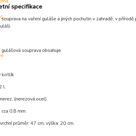
tní specifikace
 souprava na vaření guláše a jiných pochutin v zahradě, v přírodě
láši.
 gulášová souprava obsahuje:
 kotlík
 l.
 nerez, (nerezová ocel).
 cca 0,8 mm.
 vrchní průměr: 47 cm, výška: 20 cm.