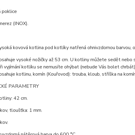
 poklice
 nerez (INOX).
vysoká kovová kotlina pod kotlíky natřená ohnivzdornou barvou,
bsahuje vysoké nožičky až 53 cm. U kotliny můžete sedět nebo s
Při vyjímání kotlíku se nemusíte ohýbat (nebude Vás bolet chrbát)
bsahuje kotlinu, komín (Kouřovod): trouba, kloub, stříška na komín,
CKÉ PARAMETRY
tliny: 42 cm.
 kov, tloušťka: 1 mm.
 kov.
ruvzdorná nátěrová barva do 600 °C.