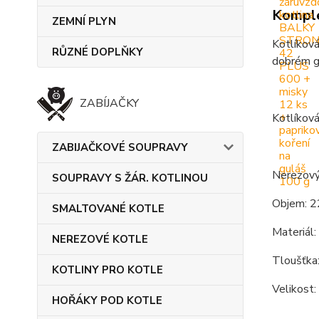
Komple
ZEMNÍ PLYN
Kotlíková
RŮZNÉ DOPLŇKY
dobrém gu
ZABÍJAČKY
Kotlíková
ZABIJAČKOVÉ SOUPRAVY
Nerezový
SOUPRAVY S ŽÁR. KOTLINOU
Objem: 22
SMALTOVANÉ KOTLE
Materiál:
NEREZOVÉ KOTLE
Tloušťka:
KOTLINY PRO KOTLE
Velikost:
HOŘÁKY POD KOTLE