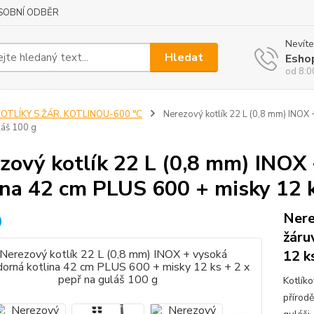
SOBNÍ ODBĚR
Nevíte
Hledat
Esho
od 8:0
OTLÍKY S ŽÁR. KOTLINOU-600 °C
Nerezový kotlík 22 L (0,8 mm) INOX 
láš 100 g
zový kotlík 22 L (0,8 mm) INOX
ina 42 cm PLUS 600 + misky 12 k
Nere
žáru
12 k
Kotlík
přírod