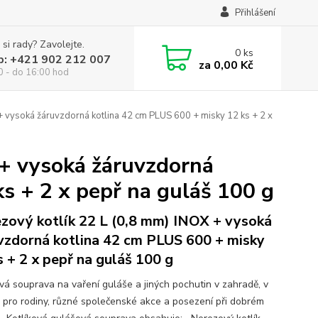
Přihlášení
 si rady? Zavolejte.
0
ks
p: +421 902 212 007
za
0,00 Kč
0 - do 16:00 hod
+ vysoká žáruvzdorná kotlina 42 cm PLUS 600 + misky 12 ks + 2 x
 + vysoká žáruvzdorná
s + 2 x pepř na guláš 100 g
zový kotlík 22 L (0,8 mm) INOX + vysoká
vzdorná kotlina 42 cm PLUS 600 + misky
s + 2 x pepř na guláš 100 g
ová souprava na vaření guláše a jiných pochutin v zahradě, v
ě pro rodiny, různé společenské akce a posezení při dobrém