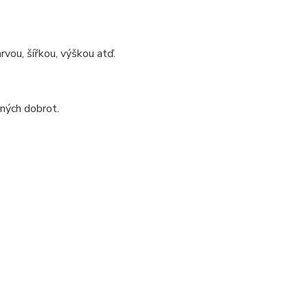
vou, šířkou, výškou atď.
iných dobrot.