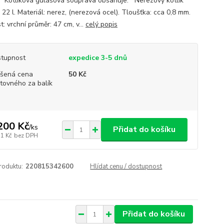
. Kotlíková gulášová souprava obsahuje: Nerezový kotlík
22 l. Materiál: nerez, (nerezová ocel). Tloušťka: cca 0,8 mm.
t: vrchní průměr: 47 cm, v...
celý popis
tupnost
expedice 3-5 dnů
šená cena
50 Kč
tovného za balík
200 Kč
/
ks
Přidat do košíku
71 Kč
bez DPH
roduktu:
220815342600
Hlídat cenu / dostupnost
Přidat do košíku