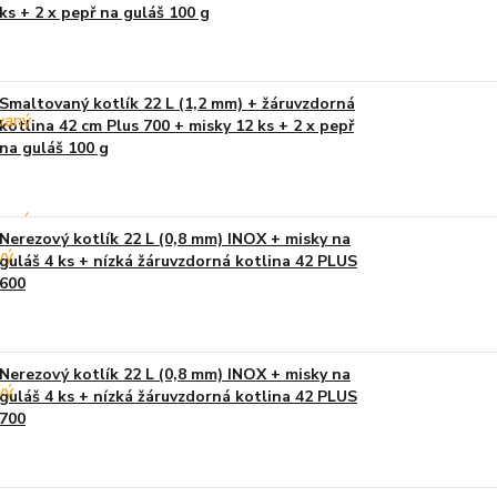
ks + 2 x pepř na guláš 100 g
Smaltovaný kotlík 22 L (1,2 mm) + žáruvzdorná
kotlina 42 cm Plus 700 + misky 12 ks + 2 x pepř
na guláš 100 g
Nerezový kotlík 22 L (0,8 mm) INOX + misky na
guláš 4 ks + nízká žáruvzdorná kotlina 42 PLUS
600
Nerezový kotlík 22 L (0,8 mm) INOX + misky na
guláš 4 ks + nízká žáruvzdorná kotlina 42 PLUS
700