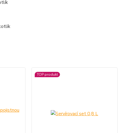
tlík
TOP produkt