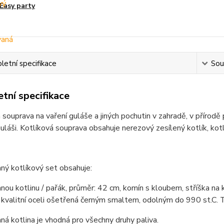
Easy party
etní specifikace
Souv
tní specifikace
 souprava na vaření guláše a jiných pochutin v zahradě, v přírodě
láši. Kotlíková souprava obsahuje nerezový zesílený kotlík, kot
ný kotlíkový set obsahuje:
ou kotlinu / pařák, průměr: 42 cm, komín s kloubem, stříška na 
kvalitní oceli ošetřená černým smaltem, odolným do 990 st.C. T
á kotlina je vhodná pro všechny druhy paliva.