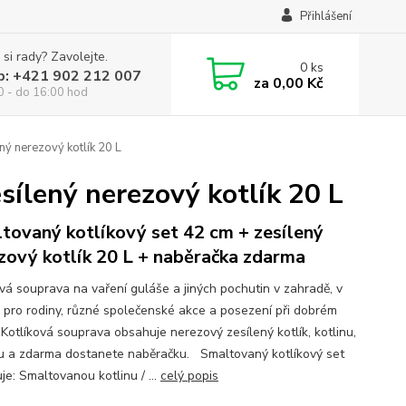
Přihlášení
 si rady? Zavolejte.
0
ks
p: +421 902 212 007
za
0,00 Kč
0 - do 16:00 hod
ný nerezový kotlík 20 L
sílený nerezový kotlík 20 L
tovaný kotlíkový set 42 cm + zesílený
zový kotlík 20 L + naběračka zdarma
ová souprava na vaření guláše a jiných pochutin v zahradě, v
ě pro rodiny, různé společenské akce a posezení při dobrém
 Kotlíková souprava obsahuje nerezový zesílený kotlík, kotlinu,
u a zdarma dostanete naběračku. Smaltovaný kotlíkový set
je: Smaltovanou kotlinu / ...
celý popis