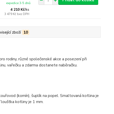
Přidat do košíku
expedice 3-5 dnů
4 210 Kč
/
ks
3 479 Kč
bez DPH
isející zboží
10
 pro rodiny, různé společenské akce a posezení při
linu, vařečku a zdarma dostanete naběračku.
kouřovod (komín), šuplík na popel. Smaltovaná kotlina je
loušťka kotliny je 1 mm.