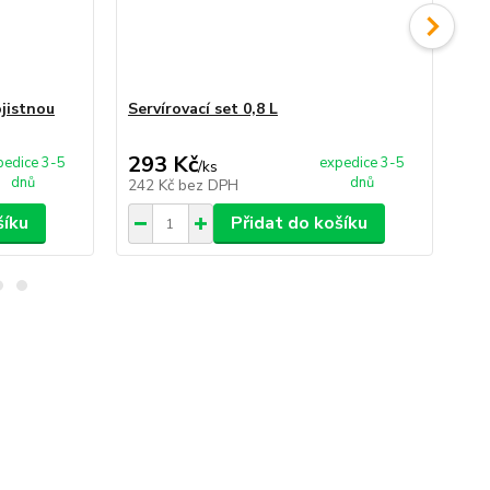
jistnou
Servírovací set 0,8 L
Dř
293 Kč
3
pedice 3-5
expedice 3-5
/
ks
dnů
dnů
242 Kč
bez DPH
24
šíku
Přidat do košíku