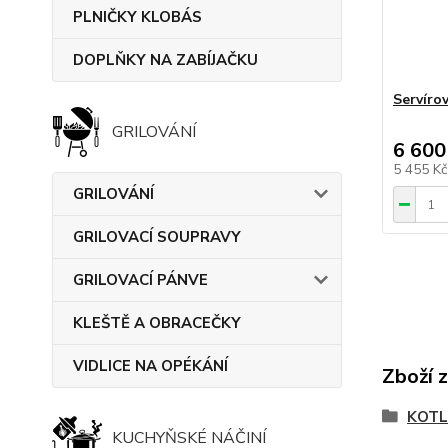
PLNIČKY KLOBÁS
DOPLŇKY NA ZABÍJAČKU
Servíro
GRILOVÁNÍ
6 600
5 455 K
GRILOVÁNÍ
GRILOVACÍ SOUPRAVY
GRILOVACÍ PÁNVE
KLEŠTĚ A OBRACEČKY
VIDLICE NA OPÉKÁNÍ
Zboží 
KOTL
KUCHYŇSKÉ NÁČINÍ