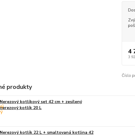
Dos
Zvý
poš
4 
3 9
Číslo p
é produkty
Nerezový kotlíkový set 42 cm + zesílený
nerezový kotlík 20 L
Nerezový kotlík 22 L + smaltovaná kotlina 42