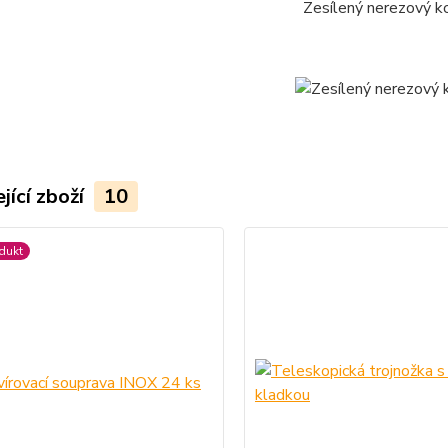
Zesílený nerezový ko
jící zboží
10
dukt