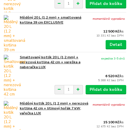
Přidat do košíku
Měděný 20 L (1,2 mm) + smaltovaná
momentálně vyprodáno
kotlina 39 cm EXCLUSIVE
12 500 Kč
/
ks
10 331 Kč
bez DPH
Detail
Smaltovaný kotlík 20 L (1,2 mm) +
expedice 3-5 dnů
nerezová kotlina 42 cm + vareška a
naberačka LUX
6 520 Kč
/
ks
5 388 Kč
bez DPH
Přidat do košíku
Měděný kotlík 20 L (1,2 mm) + nerezová
momentálně vyprodáno
kotlina 42 cm + litinový hořák 7 kW,
vařečka LUX
15 100 Kč
/
ks
12 479 Kč
bez DPH