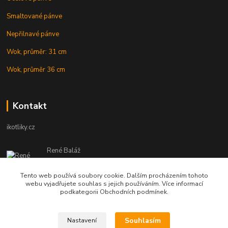
Smaltované pánve
Nepřilnavé pánve
Wok, průměr: 31 cm
Wok, průměr 36 cm
Kontakt
ikotliky.cz
René Baláž
Eshop: +421 902 212 007
od 8:00 - do 16:00 hod
Tento web používá soubory cookie. Dalším procházením tohoto
webu vyjadřujete souhlas s jejich používáním. Více informací
info@ikotliky.cz
podkategorii Obchodních podmínek.
Souhlasím
Nastavení