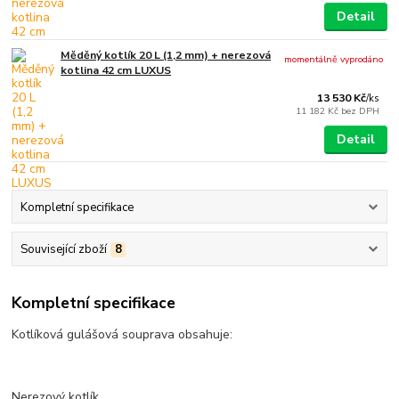
Detail
Měděný kotlík 20 L (1,2 mm) + nerezová
momentálně vyprodáno
kotlina 42 cm LUXUS
13 530 Kč
/
ks
11 182 Kč
bez DPH
Detail
Kompletní specifikace
Související zboží
8
Kompletní specifikace
Kotlíková gulášová souprava obsahuje:
Nerezový kotlík.