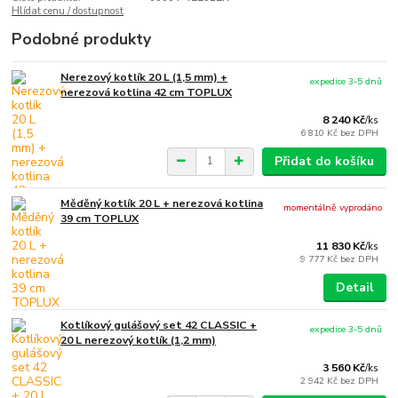
Hlídat cenu / dostupnost
Podobné produkty
Nerezový kotlík 20 L (1,5 mm) +
expedice 3-5 dnů
nerezová kotlina 42 cm TOPLUX
8 240 Kč
/
ks
6 810 Kč
bez DPH
Přidat do košíku
Měděný kotlík 20 L + nerezová kotlina
momentálně vyprodáno
39 cm TOPLUX
11 830 Kč
/
ks
9 777 Kč
bez DPH
Detail
Kotlíkový gulášový set 42 CLASSIC +
expedice 3-5 dnů
20 L nerezový kotlík (1,2 mm)
3 560 Kč
/
ks
2 942 Kč
bez DPH