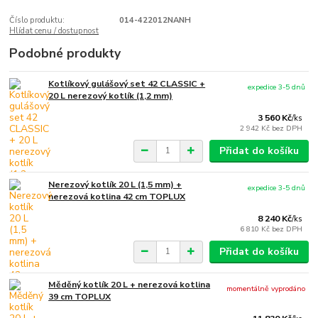
Číslo produktu:
014-422012NANH
Hlídat cenu / dostupnost
Podobné produkty
Kotlíkový gulášový set 42 CLASSIC +
expedice 3-5 dnů
20 L nerezový kotlík (1,2 mm)
3 560 Kč
/
ks
2 942 Kč
bez DPH
Přidat do košíku
Nerezový kotlík 20 L (1,5 mm) +
expedice 3-5 dnů
nerezová kotlina 42 cm TOPLUX
8 240 Kč
/
ks
6 810 Kč
bez DPH
Přidat do košíku
Měděný kotlík 20 L + nerezová kotlina
momentálně vyprodáno
39 cm TOPLUX