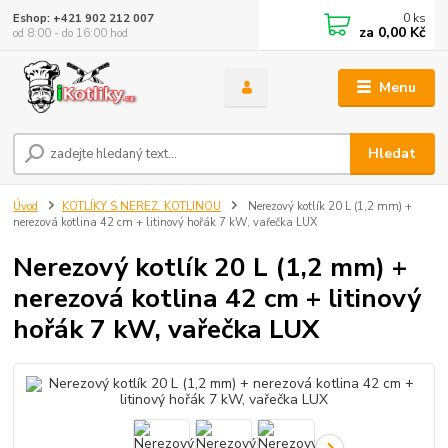
0
ks
Eshop: +421 902 212 007
za
0,00 Kč
od 8:00 - do 16:00 hod
Menu
Hledat
Úvod
KOTLÍKY S NEREZ. KOTLINOU
Nerezový kotlík 20 L (1,2 mm) +
nerezová kotlina 42 cm + litinový hořák 7 kW, vařečka LUX
Nerezový kotlík 20 L (1,2 mm) +
nerezová kotlina 42 cm + litinový
hořák 7 kW, vařečka LUX