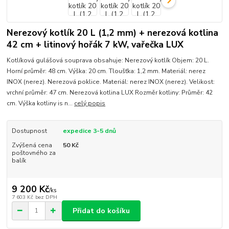
Nerezový kotlík 20 L (1,2 mm) + nerezová kotlina
42 cm + litinový hořák 7 kW, vařečka LUX
Kotlíková gulášová souprava obsahuje: Nerezový kotlík Objem: 20 L.
Horní průměr: 48 cm. Výška: 20 cm. Tloušťka: 1,2 mm. Materiál: nerez
INOX (nerez). Nerezová poklice. Materiál: nerez INOX (nerez). Velikost:
vrchní průměr: 47 cm. Nerezová kotlina LUX Rozměr kotliny: Průměr: 42
cm. Výška kotliny is n...
celý popis
Dostupnost
expedice 3-5 dnů
Zvýšená cena
50 Kč
poštovného za
balík
9 200 Kč
/
ks
7 603 Kč
bez DPH
Přidat do košíku