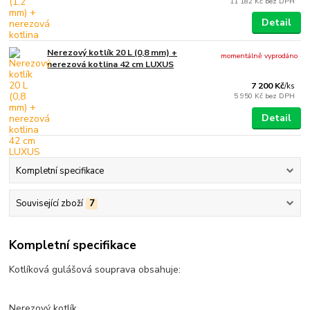
11 182 Kč
bez DPH
Detail
Nerezový kotlík 20 L (0,8 mm) +
momentálně vyprodáno
nerezová kotlina 42 cm LUXUS
7 200 Kč
/
ks
5 950 Kč
bez DPH
Detail
Kompletní specifikace
Související zboží
7
Kompletní specifikace
Kotlíková gulášová souprava obsahuje:
Nerezový kotlík