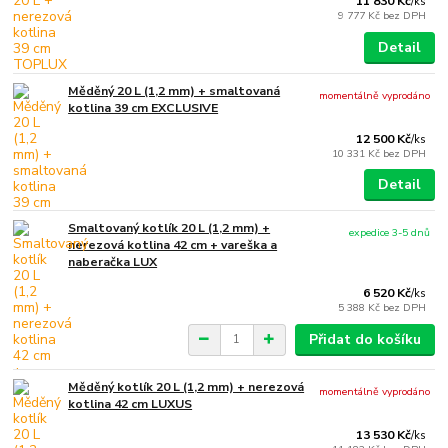
11 830 Kč
/
ks
9 777 Kč
bez DPH
Detail
Měděný 20 L (1,2 mm) + smaltovaná
momentálně vyprodáno
kotlina 39 cm EXCLUSIVE
12 500 Kč
/
ks
10 331 Kč
bez DPH
Detail
Smaltovaný kotlík 20 L (1,2 mm) +
expedice 3-5 dnů
nerezová kotlina 42 cm + vareška a
naberačka LUX
6 520 Kč
/
ks
5 388 Kč
bez DPH
Přidat do košíku
Měděný kotlík 20 L (1,2 mm) + nerezová
momentálně vyprodáno
kotlina 42 cm LUXUS
13 530 Kč
/
ks