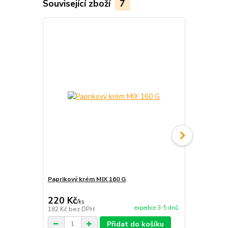
Související zboží
7
TOP produkt
Paprikový krém MIX 160 G
Servírovací 
220 Kč
6 600 Kč
/
ks
expedice 3-5 dnů
182 Kč
bez DPH
5 455 Kč
bez
Přidat do košíku