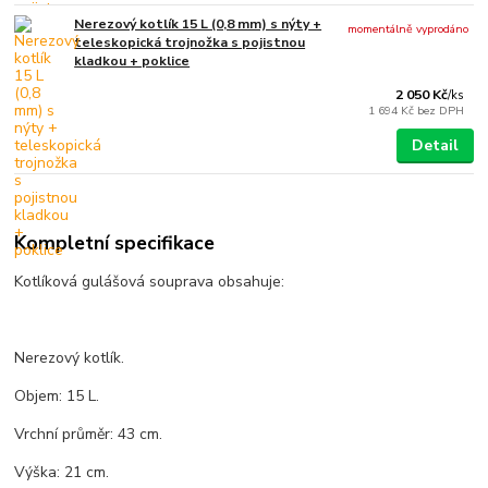
Nerezový kotlík 15 L (0,8 mm) s nýty +
momentálně vyprodáno
teleskopická trojnožka s pojistnou
kladkou + poklice
2 050 Kč
/
ks
1 694 Kč
bez DPH
Detail
Kompletní specifikace
Kotlíková gulášová souprava obsahuje:
Nerezový kotlík.
Objem: 15 L.
Vrchní průměr: 43 cm.
Výška: 21 cm.