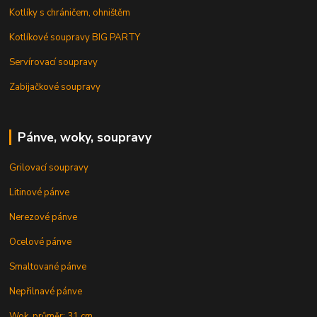
Kotlíky s chráničem, ohništěm
Kotlíkové soupravy BIG PARTY
Servírovací soupravy
Zabijačkové soupravy
Pánve, woky, soupravy
Grilovací soupravy
Litinové pánve
Nerezové pánve
Ocelové pánve
Smaltované pánve
Nepřilnavé pánve
Wok, průměr: 31 cm