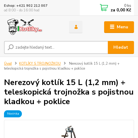
0
ks
Eshop: +421 902 212 007
za
0,00 Kč
od 8:00 - do 16:00 hod
Menu
Hledat
Úvod
KOTLÍKY S TROJNOŽKOU
Nerezový kotlík 15 L (1,2 mm) +
teleskopická trojnožka s pojistnou kladkou + poklice
Nerezový kotlík 15 L (1,2 mm) +
teleskopická trojnožka s pojistnou
kladkou + poklice
Novinka