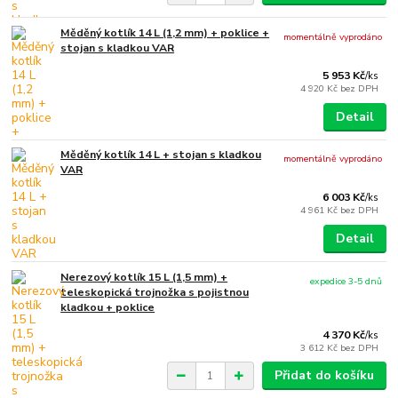
Měděný kotlík 14 L (1,2 mm) + poklice +
momentálně vyprodáno
stojan s kladkou VAR
5 953 Kč
/
ks
4 920 Kč
bez DPH
Detail
Měděný kotlík 14 L + stojan s kladkou
momentálně vyprodáno
VAR
6 003 Kč
/
ks
4 961 Kč
bez DPH
Detail
Nerezový kotlík 15 L (1,5 mm) +
expedice 3-5 dnů
teleskopická trojnožka s pojistnou
kladkou + poklice
4 370 Kč
/
ks
3 612 Kč
bez DPH
Přidat do košíku