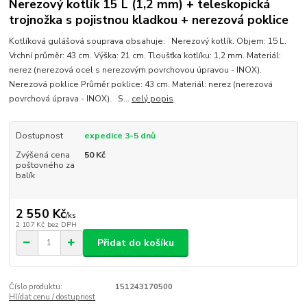
Nerezový kotlík 15 L (1,2 mm) + teleskopická
trojnožka s pojistnou kladkou + nerezová poklice
Kotlíková gulášová souprava obsahuje: Nerezový kotlík. Objem: 15 L.
Vrchní průměr: 43 cm. Výška: 21 cm. Tloušťka kotlíku: 1,2 mm. Materiál:
nerez (nerezová ocel s nerezovým povrchovou úpravou - INOX).
Nerezová poklice Průměr poklice: 43 cm. Materiál: nerez (nerezová
povrchová úprava - INOX). S...
celý popis
Dostupnost
expedice 3-5 dnů
Zvýšená cena
50 Kč
poštovného za
balík
2 550 Kč
/
ks
2 107 Kč
bez DPH
Přidat do košíku
Číslo produktu:
151243170500
Hlídat cenu / dostupnost