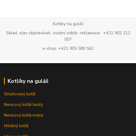
Kotlíky na guláš
Sklad, stav objednávek, osobní odběr, reklamace: +421 902 212
007
e-shop: +421 905 580 562
Kotlíky na guláš
Smaltovaný kotlík
Nerezový kotlík lesklý
Nerezový kotlík matný
Měděný kotlík