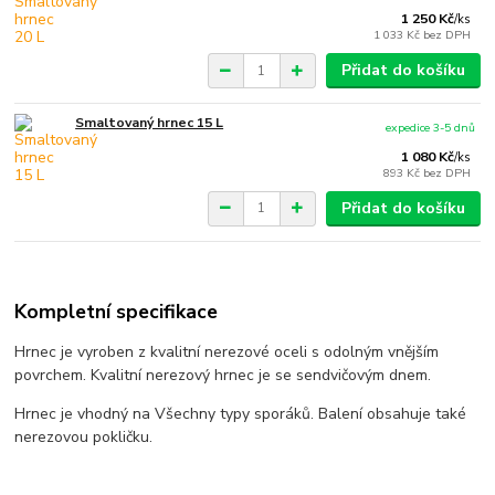
1 250 Kč
/
ks
1 033 Kč
bez DPH
Přidat do košíku
Smaltovaný hrnec 15 L
expedice 3-5 dnů
1 080 Kč
/
ks
893 Kč
bez DPH
Přidat do košíku
Kompletní specifikace
Hrnec je vyroben z kvalitní nerezové oceli s odolným vnějším
povrchem. Kvalitní nerezový hrnec je se sendvičovým dnem.
Hrnec je vhodný na Všechny typy sporáků. Balení obsahuje také
nerezovou pokličku.