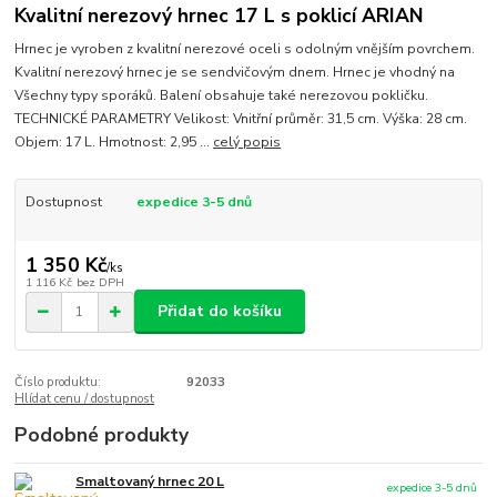
Kvalitní nerezový hrnec 17 L s poklicí ARIAN
Hrnec je vyroben z kvalitní nerezové oceli s odolným vnějším povrchem.
Kvalitní nerezový hrnec je se sendvičovým dnem. Hrnec je vhodný na
Všechny typy sporáků. Balení obsahuje také nerezovou pokličku.
TECHNICKÉ PARAMETRY Velikost: Vnitřní průměr: 31,5 cm. Výška: 28 cm.
Objem: 17 L. Hmotnost: 2,95 ...
celý popis
Dostupnost
expedice 3-5 dnů
1 350 Kč
/
ks
1 116 Kč
bez DPH
Přidat do košíku
Číslo produktu:
92033
Hlídat cenu / dostupnost
Podobné produkty
Smaltovaný hrnec 20 L
expedice 3-5 dnů