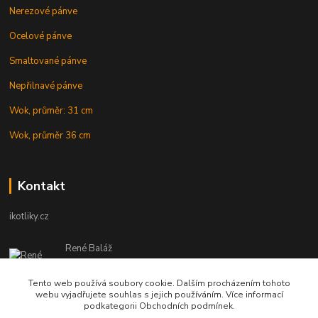
Nerezové pánve
Ocelové pánve
Smaltované pánve
Nepřilnavé pánve
Wok, průměr: 31 cm
Wok, průměr 36 cm
Kontakt
ikotliky.cz
René Baláž
Eshop: +421 902 212 007
od 8:00 - do 16:00 hod
Tento web používá soubory cookie. Dalším procházením tohoto
webu vyjadřujete souhlas s jejich používáním. Více informací
info@ikotliky.cz
podkategorii Obchodních podmínek.