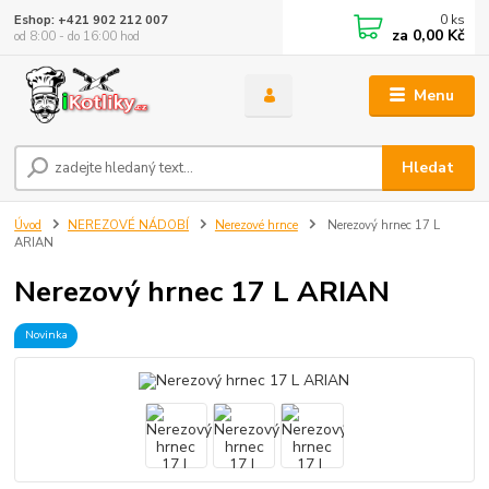
0
ks
Eshop: +421 902 212 007
za
0,00 Kč
od 8:00 - do 16:00 hod
Menu
Hledat
Úvod
NEREZOVÉ NÁDOBÍ
Nerezové hrnce
Nerezový hrnec 17 L
ARIAN
Nerezový hrnec 17 L ARIAN
Novinka