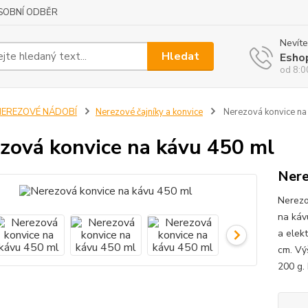
SOBNÍ ODBĚR
Nevíte
Hledat
Esho
od 8:0
NEREZOVÉ NÁDOBÍ
Nerezové čajníky a konvice
Nerezová konvice na
zová konvice na kávu 450 ml
Nere
Nerezo
na káv
a elekt
cm. Vý
200 g. 