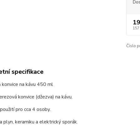
Dos
19
157
Číslo p
tní specifikace
 konvice na kávu 450 ml
nerezová konvice (džezva) na kávu.
oužití pro cca 4 osoby.
 plyn, keramiku a elektrický sporák.