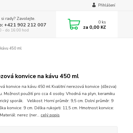
Přihlášení
 si rady? Zavolejte.
0
ks
p: +421 902 212 007
za
0,00 Kč
0 - do 16:00 hod
 kávu 450 ml
zová konvice na kávu 450 ml
vá konvice na kávu 450 ml Kvalitní nerezová konvice (džezva)
u. Možnost použití pro cca 4 osoby. Vhodná na plyn, keramiku
rický sporák. Velikost: Horní průměr: 9,5 cm. Dolní průměr: 9
ška konvice: 9 cm. Délka rukojeti: 11,5 cm. Hmotnost konvice:
Materiál: nerez (ner...
celý popis